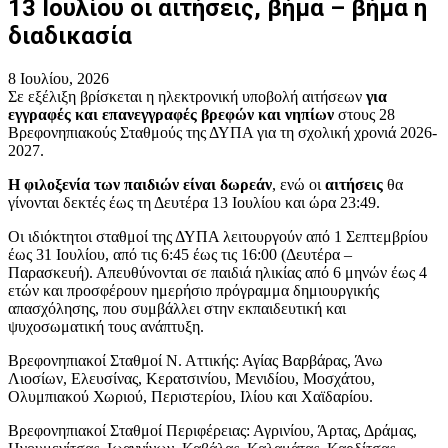
13 Ιουλίου οι αιτήσεις, βήμα – βήμα η
διαδικασία
8 Ιουλίου, 2026
Σε εξέλιξη βρίσκεται η ηλεκτρονική υποβολή αιτήσεων
για
εγγραφές και επανεγγραφές βρεφών και νηπίων
στους 28
Βρεφονηπιακούς Σταθμούς της ΔΥΠΑ για τη σχολική χρονιά 2026-
2027.
Η φιλοξενία των παιδιών είναι δωρεάν
, ενώ οι
αιτήσεις
θα
γίνονται δεκτές έως τη Δευτέρα 13 Ιουλίου και ώρα 23:49.
Οι ιδιόκτητοι σταθμοί της ΔΥΠΑ λειτουργούν από 1 Σεπτεμβρίου
έως 31 Ιουλίου, από τις 6:45 έως τις 16:00 (Δευτέρα –
Παρασκευή). Απευθύνονται σε παιδιά ηλικίας από 6 μηνών έως 4
ετών και προσφέρουν ημερήσιο πρόγραμμα δημιουργικής
απασχόλησης, που συμβάλλει στην εκπαιδευτική και
ψυχοσωματική τους ανάπτυξη.
Βρεφονηπιακοί Σταθμοί Ν. Αττικής: Αγίας Βαρβάρας, Άνω
Λιοσίων, Ελευσίνας, Κερατσινίου, Μενιδίου, Μοσχάτου,
Ολυμπιακού Χωριού, Περιστερίου, Ιλίου και Χαϊδαρίου.
Βρεφονηπιακοί Σταθμοί Περιφέρειας: Αγρινίου, Άρτας, Δράμας,