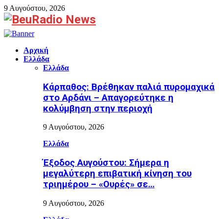
9 Αυγούστου, 2026
Facebook
Αρχική
Ελλάδα
Ελλάδα
Κάρπαθος: Βρέθηκαν παλιά πυρομαχικά
στο Αρδάνι – Απαγορεύτηκε η
κολύμβηση στην περιοχή
9 Αυγούστου, 2026
Ελλάδα
Έξοδος Αυγούστου: Σήμερα η
μεγαλύτερη επιβατική κίνηση του
τριημέρου – «Ουρές» σε…
9 Αυγούστου, 2026