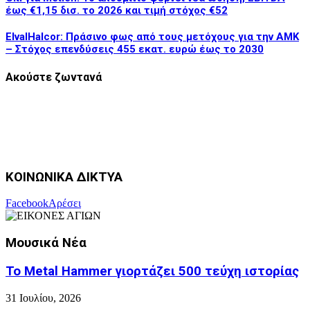
έως €1,15 δισ. το 2026 και τιμή στόχος €52
ElvalHalcor: Πράσινο φως από τους μετόχους για την ΑΜΚ
– Στόχος επενδύσεις 455 εκατ. ευρώ έως το 2030
Ακούστε ζωντανά
ΚΟΙΝΩΝΙΚΑ ΔΙΚΤΥΑ
Facebook
Αρέσει
Μουσικά Νέα
Το Metal Hammer γιορτάζει 500 τεύχη ιστορίας
31 Ιουλίου, 2026