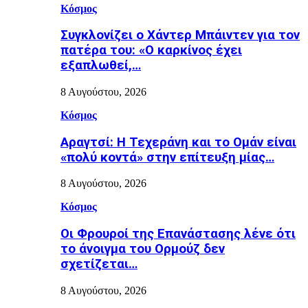
Κόσμος
Συγκλονίζει ο Χάντερ Μπάιντεν για τον
πατέρα του: «Ο καρκίνος έχει
εξαπλωθεί,…
8 Αυγούστου, 2026
Κόσμος
Αραγτσί: Η Τεχεράνη και το Ομάν είναι
«πολύ κοντά» στην επίτευξη μίας…
8 Αυγούστου, 2026
Κόσμος
Οι Φρουροί της Επανάστασης λένε ότι
το άνοιγμα του Ορμούζ δεν
σχετίζεται…
8 Αυγούστου, 2026