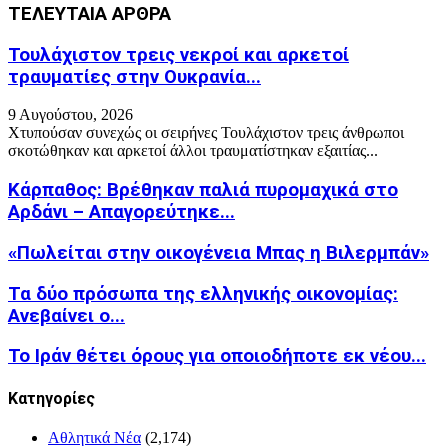
ΤΕΛΕΥΤΑΙΑ ΑΡΘΡΑ
Τουλάχιστον τρεις νεκροί και αρκετοί
τραυματίες στην Ουκρανία...
9 Αυγούστου, 2026
Χτυπούσαν συνεχώς οι σειρήνες Τουλάχιστον τρεις άνθρωποι
σκοτώθηκαν και αρκετοί άλλοι τραυματίστηκαν εξαιτίας...
Κάρπαθος: Βρέθηκαν παλιά πυρομαχικά στο
Αρδάνι – Απαγορεύτηκε...
«Πωλείται στην οικογένεια Μπας η Βιλερμπάν»
Τα δύο πρόσωπα της ελληνικής οικονομίας:
Aνεβαίνει ο...
Το Ιράν θέτει όρους για οποιοδήποτε εκ νέου...
Kατηγορίες
Αθλητικά Νέα
(2,174)