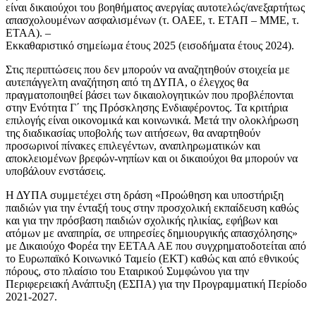
είναι δικαιούχοι του βοηθήματος ανεργίας αυτοτελώς/ανεξαρτήτως
απασχολουμένων ασφαλισμένων (τ. ΟΑΕΕ, τ. ΕΤΑΠ – ΜΜΕ, τ.
ΕΤΑΑ). –
Εκκαθαριστικό σημείωμα έτους 2025 (εισοδήματα έτους 2024).
Στις περιπτώσεις που δεν μπορούν να αναζητηθούν στοιχεία με
αυτεπάγγελτη αναζήτηση από τη ΔΥΠΑ, ο έλεγχος θα
πραγματοποιηθεί βάσει των δικαιολογητικών που προβλέπονται
στην Ενότητα Γ΄ της Πρόσκλησης Ενδιαφέροντος. Τα κριτήρια
επιλογής είναι οικονομικά και κοινωνικά. Μετά την ολοκλήρωση
της διαδικασίας υποβολής των αιτήσεων, θα αναρτηθούν
προσωρινοί πίνακες επιλεγέντων, αναπληρωματικών και
αποκλειομένων βρεφών-νηπίων και οι δικαιούχοι θα μπορούν να
υποβάλουν ενστάσεις.
Η ΔΥΠΑ συμμετέχει στη δράση «Προώθηση και υποστήριξη
παιδιών για την ένταξή τους στην προσχολική εκπαίδευση καθώς
και για την πρόσβαση παιδιών σχολικής ηλικίας, εφήβων και
ατόμων με αναπηρία, σε υπηρεσίες δημιουργικής απασχόλησης»
με Δικαιούχο Φορέα την ΕΕΤΑΑ ΑΕ που συγχρηματοδοτείται από
το Ευρωπαϊκό Κοινωνικό Ταμείο (ΕΚΤ) καθώς και από εθνικούς
πόρους, στο πλαίσιο του Εταιρικού Συμφώνου για την
Περιφερειακή Ανάπτυξη (ΕΣΠΑ) για την Προγραμματική Περίοδο
2021-2027.