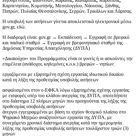
Ηγουμενίτσας, Ιωαννίνων, Καβάλας, Καλαμάτας, Καρδίτσας,
Καρπενησίου, Κομοτηνής, Μεσολογγίου, Νάουσας, Ξάνθης,
Πατρών, Πυλαίας Θεσσαλονίκης, Σερρών, Τρικάλων και Λάρισας.
Η υποβολή των αιτήσεων γίνεται αποκλειστικά ηλεκτρονικά μέσω
gov.gr, εδώ.
Η διαδρομή είναι: gov.gr → Εκπαίδευση → Εγγραφή σε βρεφικό
και παιδικό σταθμό → Εγγραφή σε βρεφονηπιακό σταθμό της
Δημόσιας Υπηρεσίας Απασχόλησης (ΔΥΠΑ)
«Δικαιούχοι» του Προγράμματος είναι οι γονείς ή οι ασκούντες την
επιμέλεια (ανάδοχοι, κηδεμόνες κ.ο.κ.) βρεφών – νηπίων:
εργαζόμενοι με εξαρτημένη σχέση εργασίας ιδιωτικού δικαίου
κατά τη λήξη της προθεσμίας υποβολής αιτήσεων
ασφαλισμένοι στον e-EΦΚΑ λόγω εξαρτημένης σχέσης εργασίας
με εισφορές υπέρ του κλάδου ανεργίας της ΔΥΠΑ, οποτεδήποτε
στο διάστημα 12 πλήρων μηνών που προηγούνται της λήξης της
προθεσμίας υποβολής αιτήσεων
άνεργοι εγγεγραμμένοι με βάση το ισχύον θεσμικό πλαίσιο στο
Ψηφιακό Μητρώο αναζητούντων εργασία της ΔΥΠΑ, με
συνεχόμενο χρονικό διάστημα ανεργίας κατά την ημερομηνία
λήξης της προθεσμίας υποβολής αιτήσεων τουλάχιστον τριών (3)
μηνών