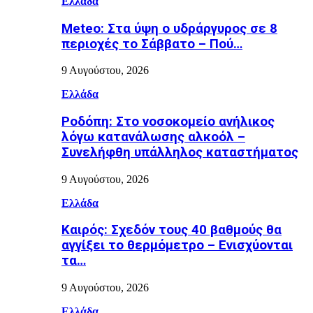
Ελλάδα
Meteo: Στα ύψη ο υδράργυρος σε 8
περιοχές το Σάββατο – Πού…
9 Αυγούστου, 2026
Ελλάδα
Ροδόπη: Στο νοσοκομείο ανήλικος
λόγω κατανάλωσης αλκοόλ –
Συνελήφθη υπάλληλος καταστήματος
9 Αυγούστου, 2026
Ελλάδα
Καιρός: Σχεδόν τους 40 βαθμούς θα
αγγίξει το θερμόμετρο – Ενισχύονται
τα…
9 Αυγούστου, 2026
Ελλάδα