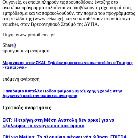
Οι γονείς, οι οποίοι πληρούν τις προϋποθέσεις ένταξης στο
ανωτέρω πρόγραμμα καλούνται να υποβάλουν τη σχετική αίτηση,
εμπρόθεσμα και να παρακολουθούν, την πορεία του προγράμματος
στη σελίδα της (www.eetaa.gr), και να καταθέσουν το αντίστοιχο
voucher, στον Βρεφονηπιακό Σταθμό της ΔΥΠΑ.
Πηγή: www.protothema.gr
Share
0
προηγούμενη ανάρτηση
Μαρινάκης στον ΣΚΑΪ: Εγώ δεν πρόκειται να πω ποτέ ότι ο Τσίπρας
«τα παίρνει»
επόμενη ανάρτηση
Παγκόσμιο Κύπελλο Ποδοσφαίρου 2026: Έκρηξη χαράς στην
Αργεντινή μετά την τεράστια ανατροπή
Σχετικές αναρτήσεις
ΕΚΤ: Η ειρήνη στη Μέση Ανατολή δεν αρκεί για να
εξαλείψει το ενεργειακό σοκ άμεσα
Citi για Metlen: Το αλουμίνιο φέρνει νέα ώθηση, EBITDA