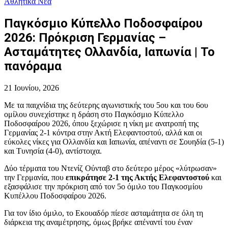
Αθλητικά Νέα
Παγκόσμιο Κύπελλο Ποδοσφαίρου
2026: Πρόκριση Γερμανίας –
Ασταμάτητες Ολλανδία, Ιαπωνία | Το
πανόραμα
21 Ιουνίου, 2026
Με τα παιχνίδια της δεύτερης αγωνιστικής του 5ου και του 6ου
ομίλου συνεχίστηκε η δράση στο Παγκόσμιο Κύπελλο
Ποδοσφαίρου 2026, όπου ξεχώρισε η νίκη με ανατροπή της
Γερμανίας 2-1 κόντρα στην Ακτή Ελεφαντοστού, αλλά και οι
εύκολες νίκες για Ολλανδία και Ιαπωνία, απέναντι σε Σουηδία (5-1)
και Τυνησία (4-0), αντίστοιχα.
Δύο τέρματα του Ντενίζ Ούνταβ στο δεύτερο μέρος «λύτρωσαν»
την Γερμανία, που
επικράτησε 2-1 της Ακτής Ελεφαντοστού
και
εξασφάλισε την πρόκριση από τον 5ο όμιλο του Παγκοσμίου
Κυπέλλου Ποδοσφαίρου 2026.
Για τον ίδιο όμιλο, το Εκουαδόρ πίεσε ασταμάτητα σε όλη τη
διάρκεια της αναμέτρησης, όμως βρήκε απέναντί του έναν