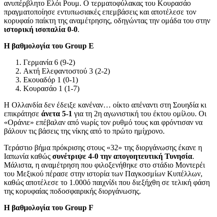
ανυπέρβλητο Ελόι Ρουμ. Ο τερματοφύλακας του Κουρασάο
πραγματοποίησε εντυπωσιακές επεμβάσεις και αποτέλεσε τον
κορυφαίο παίκτη της αναμέτρησης, οδηγώντας την ομάδα του στην
ιστορική ισοπαλία 0-0
.
Η βαθμολογία του Group E
Γερμανία 6 (9-2)
Ακτή Ελεφαντοστού 3 (2-2)
Εκουαδόρ 1 (0-1)
Κουρασάο 1 (1-7)
Η Ολλανδία δεν έδειξε κανέναν… οίκτο απέναντι στη Σουηδία κι
επικράτησε
άνετα 5-1
για τη 2η αγωνιστική του έκτου ομίλου. Οι
«Οράνιε» επέβαλαν από νωρίς τον ρυθμό τους και φρόντισαν να
βάλουν τις βάσεις της νίκης από το πρώτο ημίχρονο.
Τεράστιο βήμα πρόκρισης στους «32» της διοργάνωσης έκανε η
Ιαπωνία καθώς
συνέτριψε 4-0 την απογοητευτική Τυνησία
.
Μάλιστα, η αναμέτρηση που φιλοξενήθηκε στο στάδιο Μοντερέι
του Μεξικού πέρασε στην ιστορία των Παγκοσμίων Κυπέλλων,
καθώς αποτέλεσε το 1.000ό παιχνίδι που διεξήχθη σε τελική φάση
της κορυφαίας ποδοσφαιρικής διοργάνωσης.
Η βαθμολογία του Group F