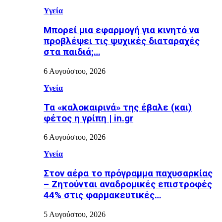
Υγεία
Μπορεί μια εφαρμογή για κινητό να
προβλέψει τις ψυχικές διαταραχές
στα παιδιά;…
6 Αυγούστου, 2026
Υγεία
Τα «καλοκαιρινά» της έβαλε (και)
φέτος η γρίπη | in.gr
6 Αυγούστου, 2026
Υγεία
Στον αέρα το πρόγραμμα παχυσαρκίας
– Ζητούνται αναδρομικές επιστροφές
44% στις φαρμακευτικές…
5 Αυγούστου, 2026