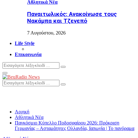
Αθλητικά Νέα
Παναιτωλικός: Ανακοίνωσε τους
Νακάμπα και Τζενεπό
7 Αυγούστου, 2026
Life Style
Επικοινωνία
Search
Search
for:
Primary
Menu
Search
Search
for:
Αρχική
Αθλητικά Νέα
Παγκόσμιο Κύπελλο Ποδοσφαίρου 2026: Πρόκριση
Γερμανίας – Ασταμάτητες Ολλανδία, Ιαπωνία | Το πανόραμα