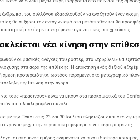
κά, ικανό να δώσει μεγαλύτερη ισορροπία στο παιχνίδι της ομάδας
ι άνθρωποι του συλλόγου εξακολουθούν να αναζητούν έναν ακόμη
οποίος θα αυξήσει τον ανταγωνισμό στα μετόπισθεν και θα προσφέ
α απαιτητική σεζόν με συνεχόμενες αγωνιστικές υποχρεώσεις.
οκλείεται νέα κίνηση στην επίθεσ
ωθούν οι βασικές ανάγκες του ρόστερ, στο «τριφύλλι» θα εξετάσ
νίσχυσης στα άκρα της επίθεσης. Η απόκτηση ενός δεξιού εξτρέμ
μή άμεση προτεραιότητα, ωστόσο παραμένει στο μεταγραφικό πλά
ατάλληλη περίπτωση στην αγορά.
 για τους «πράσινους» είναι να μπουν στα προκριματικά του Conf
νατόν πιο ολοκληρωμένο σύνολο.
ις με την Πάκσι στις 23 και 30 Ιουλίου πλησιάζουν και στο «τριφ
ι ο χρόνος μέχρι την ευρωπαϊκή πρεμιέρα είναι περιορισμένος.
 λόγο, οι επόμενες ημέρες αναμένεται να είναι ιδιαίτερα κρίσιμες