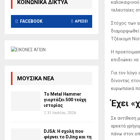
ΚΟΙΝΩΝΙΚΑ ΔΙΚΤΥΑ
καλοκαιρινού
τελευταίες σ
FACEBOOK
ΑΡΈΣΕΙ
Στόχος των α
διαμορφωθεί 
Τζέικομπ Νίσ
Η προετοιμασ
επιδιώκει να
Για τον λόγο 
ΜΟΥΣΙΚΆ ΝΈΑ
δίνοντας στο
ευρωπαϊκά πα
Το Metal Hammer
γιορτάζει 500 τεύχη
Έχει «
ιστορίας
31 Ιουλίου, 2026
Σε αντίθεση 
αρκετά γρήγο
DJSA: Η σχολή που
πάνω στον οπ
φέρνει το DJing και τη