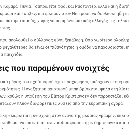
ν Καμαρά, Πένια, Τσάπρα, Ντε Φράι και Ράστοντερ, αλλά και η δια
αρουρί και Τσάβες, επιτρέπουν στον Νίστρουπ να δουλεύει ήδη π
υς αυτοματισμούς, χωρίς να περιμένει μαζικές αλλαγές τις τελευ
ασίας.
που ακολουθεί ο σύλλογος είναι ξεκάθαρη. Όσο νωρίτερα ολοκλη
ο μεγαλύτερες θα είναι οι πιθανότητες η ομάδα να παρουσιαστεί έ
α παιχνίδια.
εις που παραμένουν ανοιχτές
τικό μέρος του σχεδιασμού έχει προχωρήσει, υπάρχουν ακόμη ορ
ρεμότητες. Η αναζήτηση αριστερού μπακ βρίσκεται ψηλά στη λίστ
ων, καθώς η υπόθεση του Βίκτορ Κρίστιανσεν δεν παρουσιάζει εξέ
ξετάζουν πλέον διαφορετικές λύσεις από την ευρωπαϊκή αγορά.
τική θεωρείται η ενίσχυση στον άξονα της μεσαίας γραμμής, εκεί 
 επιθυμεί να αποκτήσει έναν ποδοσφαιριστή με δημιουργικά και 