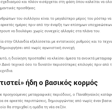
 σχεδιασμού και πλέον εισέρχεται στη φάση όπου καλείται να ολ
ημαντικές προσθήκες.
νθρώπων του συλλόγου είναι το μεγαλύτερο μέρος του ρόστερ να
αρκετές ημέρες πριν από την έναρξη των επίσημων υποχρεώσεων
τρουπ να δουλέψει χωρίς συνεχείς αλλαγές στα πλάνα του.
ία στην Ολλανδία εξελίσσεται με εντατικούς ρυθμούς και το τεχνι
 δημιουργήσει από νωρίς αγωνιστική συνοχή.
αυτό, η διοίκηση προσπαθεί να κλείσει άμεσα τα ανοικτά μεταγραφ
ν Δανό τεχνικό όσο το δυνατόν περισσότερες επιλογές πριν από 
ιχνίδια.
χτιστεί» ήδη ο βασικός κορμός
με προηγούμενες μεταγραφικές περιόδους, ο Παναθηναϊκός κατάφε
ρα σε αρκετές περιπτώσεις, δημιουργώντας από νωρίς έναν βασι
οίο θα στηριχθεί η ομάδα τη νέα σεζόν.