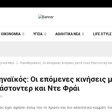
ΟΙΚΟΝΟΜΊΑ
ΥΓΕΊΑ
ΑΘΛΗΤΙΚΆ ΝΈΑ
LIFE STYLE
τικά Νέα
Παναθηναϊκός: Οι επόμενες κινήσεις μετά τους Ράστοντερ κα
ναϊκός: Οι επόμενες κινήσεις 
άστοντερ και Ντε Φράι
26
ός έχει αφήσει πίσω του το πρώτο και πιο απαιτητικό κομμάτι το