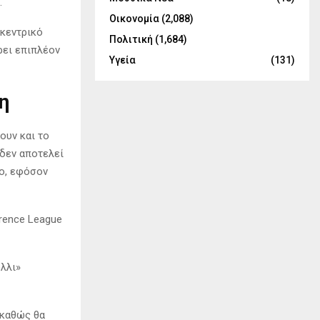
.
Οικονομία
(2,088)
 κεντρικό
Πολιτική
(1,684)
ρει επιπλέον
Υγεία
(131)
η
ουν και το
 δεν αποτελεί
νο, εφόσον
erence League
ύλλι»
, καθώς θα