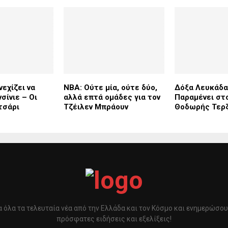
εχίζει να
NBA: Ούτε μία, ούτε δύο,
Δόξα Λευκάδα
νσίνιε – Οι
αλλά επτά ομάδες για τον
Παραμένει στ
τσάρι
Τζέιλεν Μπράουν
Θοδωρής Τερ
 όλα τα τελευταία νέα από την Ελλάδα και τον Κόσμο και ενημερώσου 
πρόσφατες ειδήσεις και εξελίξεις!