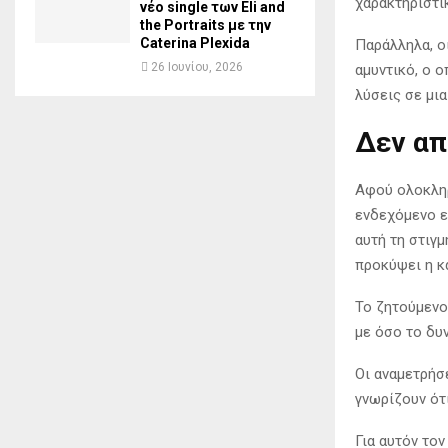
χαρακτηριστι
νέο single των Eli and
the Portraits με την
Caterina Plexida
Παράλληλα, ο
26 Ιουνίου, 2026
αμυντικό, ο 
λύσεις σε μι
Δεν απ
Αφού ολοκληρ
ενδεχόμενο ε
αυτή τη στιγ
προκύψει η κ
Το ζητούμενο
με όσο το δυ
Οι αναμετρήσε
γνωρίζουν ότ
Για αυτόν τον