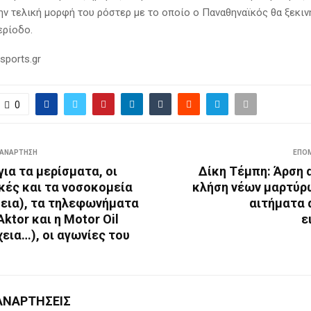
ην τελική μορφή του ρόστερ με το οποίο ο Παναθηναϊκός θα ξεκιν
ερίοδο.
sports.gr
0
ΑΝΆΡΤΗΣΗ
ΕΠΌ
για τα μερίσματα, οι
Δίκη Τέμπη: Άρση 
κές και τα νοσοκομεία
κλήση νέων μαρτύρω
θεια), τα τηλεφωνήματα
αιτήματα 
Aktor και η Motor Oil
ε
χεια…), οι αγωνίες του
ΑΝΑΡΤΉΣΕΙΣ