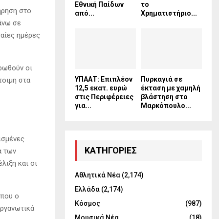
Εθνική Παίδων
το
τήρηση στο
από...
Χρηματιστήριο...
άνω σε
ταίες ημέρες
ρωθούν οι
ΥΠΑΑΤ: Επιπλέον
Πυρκαγιά σε
τοιμη στα
12,5 εκατ. ευρώ
έκταση με χαμηλή
στις Περιφέρειες
βλάστηση στο
για...
Μαρκόπουλο...
ισμένες
KΑΤΗΓΟΡΊΕΣ
α των
λιξη και οι
Αθλητικά Νέα
(2,174)
Ελλάδα
(2,174)
όπου ο
Κόσμος
(987)
οργανωτικά
Μουσικά Νέα
(18)