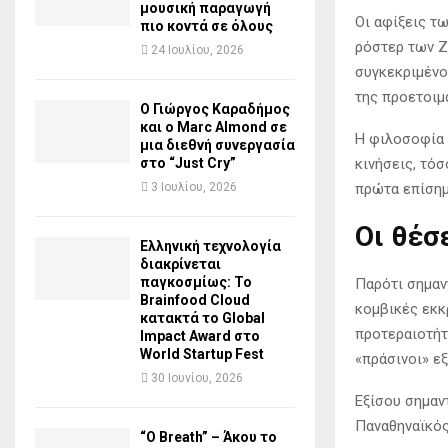
μουσική παραγωγή
Οι αφίξεις τω
πιο κοντά σε όλους
ρόστερ των Ζ
24 Ιουλίου, 2026
συγκεκριμένο
της προετοιμ
Ο Γιώργος Καραδήμος
και ο Marc Almond σε
Η φιλοσοφία 
μια διεθνή συνεργασία
κινήσεις, τόσ
στο “Just Cry”
πρώτα επίσημ
3 Ιουλίου, 2026
Οι θέσ
Ελληνική τεχνολογία
διακρίνεται
παγκοσμίως: Το
Παρότι σημαν
Brainfood Cloud
κομβικές εκκ
κατακτά το Global
προτεραιοτήτ
Impact Award στο
World Startup Fest
«πράσινοι» ε
30 Ιουνίου, 2026
Εξίσου σημαν
Παναθηναϊκός
“O Breath” – Άκου το