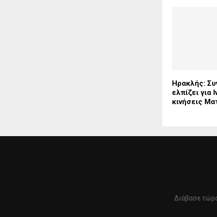
Ηρακλής: Συν
ελπίζει για Ι
κινήσεις Μα
Διάβασε τώρα