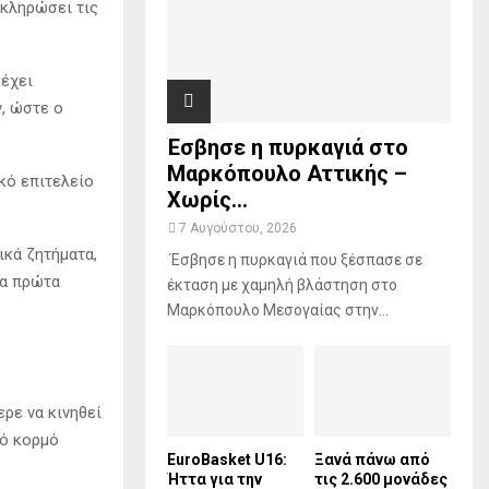
οκληρώσει τις
H
 έχει
, ώστε ο
Έσβησε η πυρκαγιά στο
Μαρκόπουλο Αττικής –
κό επιτελείο
Χωρίς...
7 Αυγούστου, 2026
ικά ζητήματα,
Έσβησε η πυρκαγιά που ξέσπασε σε
τα πρώτα
έκταση με χαμηλή βλάστηση στο
Μαρκόπουλο Μεσογαίας στην...
ρε να κινηθεί
κό κορμό
EuroBasket U16:
Ξανά πάνω από
Ήττα για την
τις 2.600 μονάδες