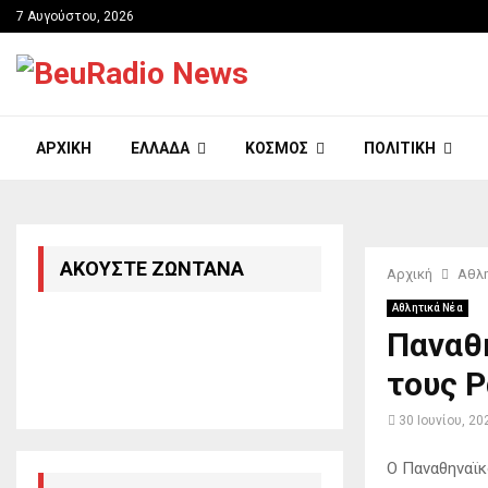
7 Αυγούστου, 2026
ΑΡΧΙΚΉ
ΕΛΛΆΔΑ
ΚΌΣΜΟΣ
ΠΟΛΙΤΙΚΉ
ΑΚΟΎΣΤΕ ΖΩΝΤΑΝΆ
Αρχική
Αθλη
Αθλητικά Νέα
Παναθη
τους Ρ
30 Ιουνίου, 20
Ο Παναθηναϊκ