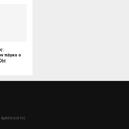
ς:
ον πάγκο ο
ζής
άμεσα για τις