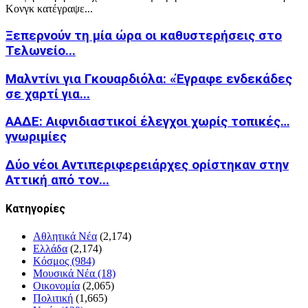
Κονγκ κατέγραψε...
Ξεπερνούν τη μία ώρα οι καθυστερήσεις στο
Τελωνείο...
Μαλντίνι για Γκουαρδιόλα: «Έγραφε ενδεκάδες
σε χαρτί για...
ΑΑΔΕ: Αιφνιδιαστικοί έλεγχοι χωρίς τοπικές…
γνωριμίες
Δύο νέοι Αντιπεριφερειάρχες ορίστηκαν στην
Αττική από τον...
Kατηγορίες
Αθλητικά Νέα
(2,174)
Ελλάδα
(2,174)
Κόσμος
(984)
Μουσικά Νέα
(18)
Οικονομία
(2,065)
Πολιτική
(1,665)