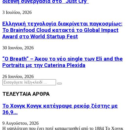
διεθνή συνεργασία στο “Just Cry”
3 Ιουλίου, 2026
Ελληνική τεχνολογία διακρίνεται παγκοσμίως:
Το Brainfood Cloud κατακτά το Global Impact
Award στο World Startup Fest
30 Ιουνίου, 2026
“O Breath” – Άκου το νέο single των Eli and the
Portraits με την Caterina Plexida
26 Ιουνίου, 2026
Search
Search
for:
ΤΕΛΕΥΤΑΙΑ ΑΡΘΡΑ
Το Χονγκ Κονγκ κατέγραψε ρεκόρ ζέστης με
36,9...
9 Αυγούστου, 2026
Η υψηλότερη που έχει ποτέ καταμετρηθεί από το 1884 Το Χονγκ