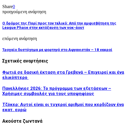
Share
0
προηγούμενη ανάρτηση
Ο δρόμος της Παρί προς τον τελικό: Από την αμφισβήτηση της
League Phase στην εκτόξευση των νοκ-άουτ
επόμενη ανάρτηση
Τροχαίο δυστύχημα με φορτηγό στο Αφγανιστάν – 18 νεκροί
Σχετικές αναρτήσεις
Φωτιά σε δασική έκταση στα Γρεβενά – Επιχειρεί και ένα
ελικόπτερο
Πανελλήνιες 2026: Το πρόγραμμα των εξετάσεων –
Χρήσιμες συμβουλές για τους υποψηφίους
Τζόκερ: Αυτοί είναι οι τυχεροί αριθμοί που κερδίζουν ένα
εκατ. ευρώ
Ακούστε ζωντανά