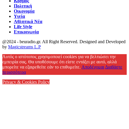
Κόσμος
Πολιτική
Οικονομία
Υγεία
Αθλητικά Νέα
Life Style
Επικοινωνία
@2024 - beuradio.gr. All Right Reserved. Designed and Developed
by
Magicstreams L.P
Facebook
Αυτός ο ιστότοπος χρησιμοποιεί cookies για να βελτιώσει την
εμπειρία σας. Θα υποθέσουμε ότι είστε εντάξει με αυτό, αλλά
μπορείτε να εξαιρεθείτε εάν το επιθυμείτε.
Αποδέχομαι
Διαβάστε
περισσότερα
Privacy & Cookies Policy