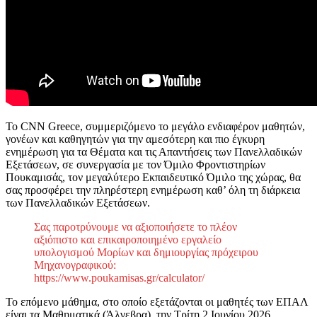
Το CNN Greece, συμμεριζόμενο το μεγάλο ενδιαφέρον μαθητών,
γονέων και καθηγητών για την αμεσότερη και πιο έγκυρη
ενημέρωση για τα Θέματα και τις Απαντήσεις των Πανελλαδικών
Εξετάσεων, σε συνεργασία με τον Όμιλο Φροντιστηρίων
Πουκαμισάς, τον μεγαλύτερο Εκπαιδευτικό Όμιλο της χώρας, θα
σας προσφέρει την πληρέστερη ενημέρωση καθ’ όλη τη διάρκεια
των Πανελλαδικών Εξετάσεων.
Σας παροτρύνουμε να αξιοποιήσετε το πλέον
αξιόπιστο και επικαιροποιημένο εργαλείο
υπολογισμού Μορίων και δημιουργίας πρόχειρου
Μηχανογραφικού:
https://www.poukamisas.gr/calculator/
Το επόμενο μάθημα, στο οποίο εξετάζονται οι μαθητές των ΕΠΑΛ
είναι τα Μαθηματικά (Άλγεβρα), την Τρίτη 2 Ιουνίου 2026.