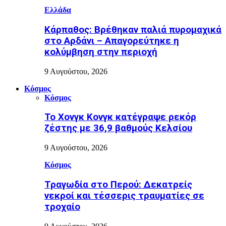
Ελλάδα
Κάρπαθος: Βρέθηκαν παλιά πυρομαχικά
στο Αρδάνι – Απαγορεύτηκε η
κολύμβηση στην περιοχή
9 Αυγούστου, 2026
Κόσμος
Κόσμος
Το Χονγκ Κονγκ κατέγραψε ρεκόρ
ζέστης με 36,9 βαθμούς Κελσίου
9 Αυγούστου, 2026
Κόσμος
Τραγωδία στο Περού: Δεκατρείς
νεκροί και τέσσερις τραυματίες σε
τροχαίο