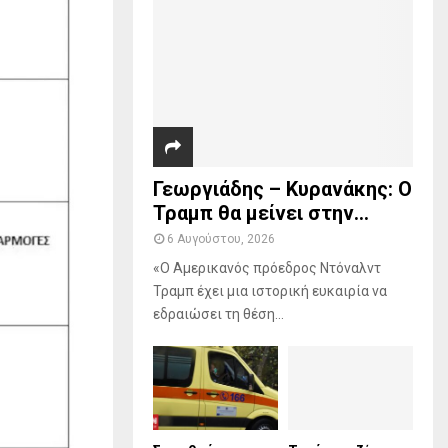
r
R
:
C
H
Γεωργιάδης – Κυρανάκης: Ο
Τραμπ θα μείνει στην...
6 Αυγούστου, 2026
«Ο Αμερικανός πρόεδρος Ντόναλντ
Τραμπ έχει μια ιστορική ευκαιρία να
εδραιώσει τη θέση...