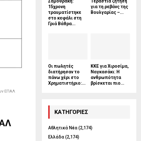
Σαμοθράκη:
Τεράστια ζήτηση
15χρονη
για τη ρεβάνς της
τραυματίστηκε
Βουλγαρίας –...
στο κεφάλι στη
Γριά Βάθρα...
Οι πωλητές
ΚΚΕ για Χιροσίμα,
διατήρησαν το
Ναγκασάκι: Η
πάνω χέρι στο
ανθρωπότητα
Χρηματιστήριο:...
βρίσκεται πιο...
των ΕΠΑΛ
KΑΤΗΓΟΡΊΕΣ
ΠΑΛ
Αθλητικά Νέα
(2,174)
Ελλάδα
(2,174)