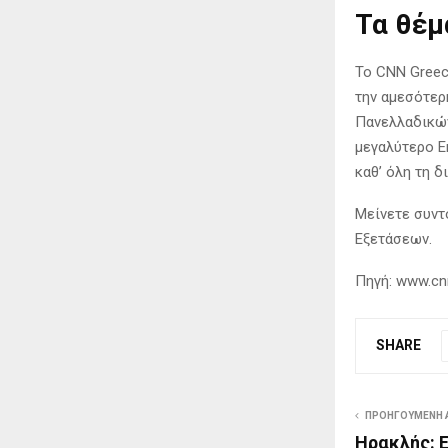
Τα θέμ
Το CNN Greec
την αμεσότερ
Πανελλαδικών
μεγαλύτερο Ε
καθ’ όλη τη 
Μείνετε συντ
Εξετάσεων.
Πηγή: www.cn
SHARE
ΠΡΟΗΓΟΎΜΕΝΗ 
Ηρακλής: Ε