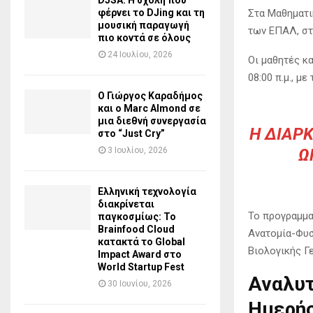
DJSA: Η σχολή που
φέρνει το DJing και τη
Στα Μαθηματικ
μουσική παραγωγή
των ΕΠΑΛ, στ
πιο κοντά σε όλους
24 Ιουλίου, 2026
Οι μαθητές κα
08:00 π.μ., μ
Ο Γιώργος Καραδήμος
και ο Marc Almond σε
μια διεθνή συνεργασία
Η ΔΙΆΡΚ
στο “Just Cry”
3 Ιουλίου, 2026
Ώ
Ελληνική τεχνολογία
διακρίνεται
Το προγραμμα
παγκοσμίως: Το
Brainfood Cloud
Ανατομία-Φυσ
κατακτά το Global
Βιολογικής Γ
Impact Award στο
World Startup Fest
Αναλυτ
30 Ιουνίου, 2026
Ημερήσ