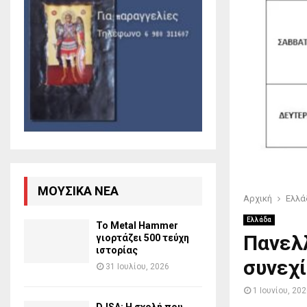
ΜΟΥΣΙΚΆ ΝΈΑ
Αρχική
Ελλά
Ελλάδα
Το Metal Hammer
Πανελ
γιορτάζει 500 τεύχη
ιστορίας
συνεχί
31 Ιουλίου, 2026
1 Ιουνίου, 20