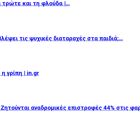
α τρώτε και τη φλούδα |…
βλέψει τις ψυχικές διαταραχές στα παιδιά;…
 γρίπη | in.gr
 Ζητούνται αναδρομικές επιστροφές 44% στις φ