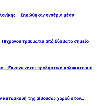
λονίκης – Σηκώθηκαν εναέρια μέσα
 18χρονου τραυματία από δύσβατο σημείο
ο – Εκκενώνεται προληπτικά πολυκατοικία
ν κατασκευή της αίθουσας χορού στον…