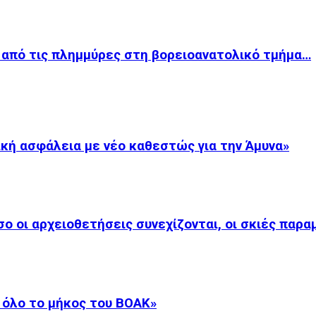
ί από τις πλημμύρες στη βορειοανατολικό τμήμα…
κή ασφάλεια με νέο καθεστώς για την Άμυνα»
 οι αρχειοθετήσεις συνεχίζονται, οι σκιές παρα
 όλο το μήκος του ΒΟΑΚ»