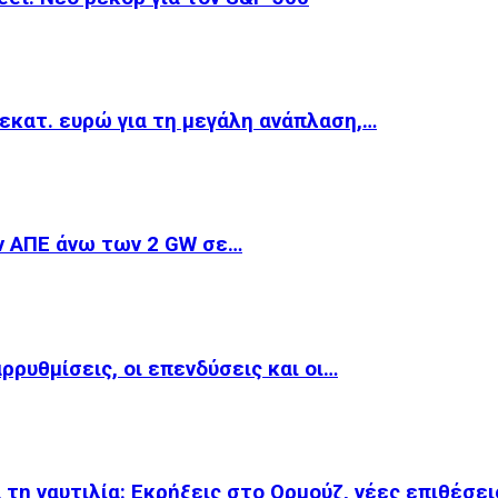
εκατ. ευρώ για τη μεγάλη ανάπλαση,…
ν ΑΠΕ άνω των 2 GW σε…
αρρυθμίσεις, οι επενδύσεις και οι…
 τη ναυτιλία: Εκρήξεις στο Ορμούζ, νέες επιθέσε