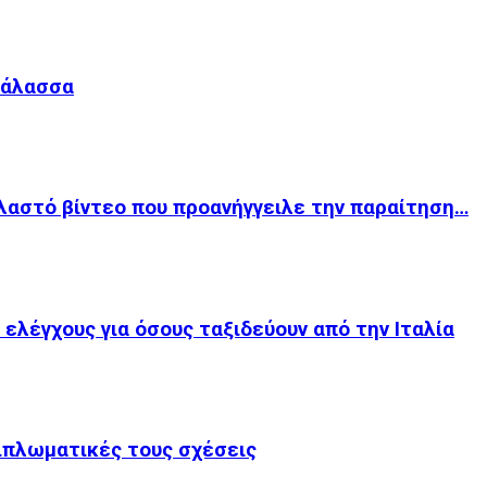
Θάλασσα
λαστό βίντεο που προανήγγειλε την παραίτηση…
 ελέγχους για όσους ταξιδεύουν από την Ιταλία
ιπλωματικές τους σχέσεις