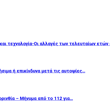
 και τεχνολογία-Οι αλλαγές των τελευταίων ετών
ήσιμα ή επικίνδυνα μετά τις αυτοψίες…
ρινθία – Μήνυμα από το 112 για…