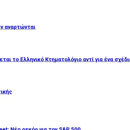
εν αναρτώνται
εται το Ελληνικό Κτηματολόγιο αντί για ένα σχέδ
τικής
et: Νέο ρεκόρ για τον S&P 500