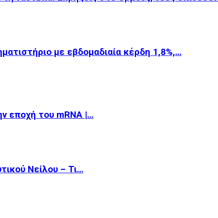
ηματιστήριο με εβδομαδιαία κέρδη 1,8%,…
την εποχή του mRNA |…
υτικού Νείλου – Τι…