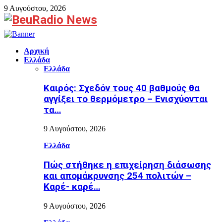
9 Αυγούστου, 2026
Facebook
Αρχική
Ελλάδα
Ελλάδα
Καιρός: Σχεδόν τους 40 βαθμούς θα
αγγίξει το θερμόμετρο – Ενισχύονται
τα…
9 Αυγούστου, 2026
Ελλάδα
Πώς στήθηκε η επιχείρηση διάσωσης
και απομάκρυνσης 254 πολιτών –
Καρέ- καρέ…
9 Αυγούστου, 2026