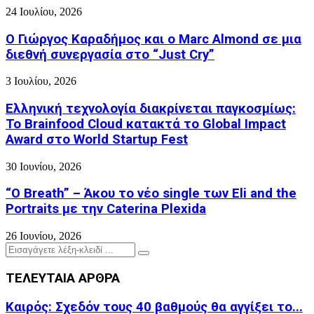
24 Ιουλίου, 2026
Ο Γιώργος Καραδήμος και ο Marc Almond σε μια
διεθνή συνεργασία στο “Just Cry”
3 Ιουλίου, 2026
Ελληνική τεχνολογία διακρίνεται παγκοσμίως:
Το Brainfood Cloud κατακτά το Global Impact
Award στο World Startup Fest
30 Ιουνίου, 2026
“O Breath” – Άκου το νέο single των Eli and the
Portraits με την Caterina Plexida
26 Ιουνίου, 2026
Search
Search
for:
ΤΕΛΕΥΤΑΙΑ ΑΡΘΡΑ
Καιρός: Σχεδόν τους 40 βαθμούς θα αγγίξει το...