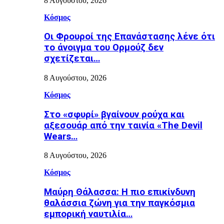
8 Αυγούστου, 2026
Κόσμος
Οι Φρουροί της Επανάστασης λένε ότι
το άνοιγμα του Ορμούζ δεν
σχετίζεται…
8 Αυγούστου, 2026
Κόσμος
Στο «σφυρί» βγαίνουν ρούχα και
αξεσουάρ από την ταινία «The Devil
Wears…
8 Αυγούστου, 2026
Κόσμος
Μαύρη Θάλασσα: Η πιο επικίνδυνη
θαλάσσια ζώνη για την παγκόσμια
εμπορική ναυτιλία…