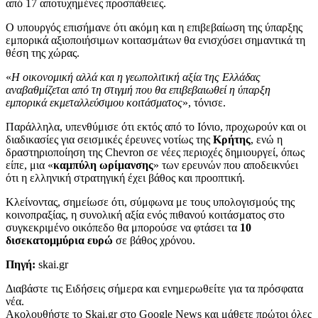
από 17 αποτυχημένες προσπάθειες.
Ο υπουργός επισήμανε ότι ακόμη και η επιβεβαίωση της ύπαρξης
εμπορικά αξιοποιήσιμων κοιτασμάτων θα ενισχύσει σημαντικά τη
θέση της χώρας.
«
Η οικονομική αλλά και η γεωπολιτική αξία της Ελλάδας
αναβαθμίζεται από τη στιγμή που θα επιβεβαιωθεί η ύπαρξη
εμπορικά εκμεταλλεύσιμου κοιτάσματος
», τόνισε.
Παράλληλα, υπενθύμισε ότι εκτός από το Ιόνιο, προχωρούν και οι
διαδικασίες για σεισμικές έρευνες νοτίως της
Κρήτης
, ενώ η
δραστηριοποίηση της Chevron σε νέες περιοχές δημιουργεί, όπως
είπε, μια «
καμπύλη ωρίμανσης
» των ερευνών που αποδεικνύει
ότι η ελληνική στρατηγική έχει βάθος και προοπτική.
Κλείνοντας, σημείωσε ότι, σύμφωνα με τους υπολογισμούς της
κοινοπραξίας, η συνολική αξία ενός πιθανού κοιτάσματος στο
συγκεκριμένο οικόπεδο θα μπορούσε να φτάσει τα
10
δισεκατομμύρια ευρώ
σε βάθος χρόνου.
Πηγή:
skai.gr
Διαβάστε τις Ειδήσεις σήμερα και ενημερωθείτε για τα πρόσφατα
νέα.
Ακολουθήστε το Skai.gr στο Google News και μάθετε πρώτοι όλες