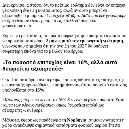
Διευκρίνισε, ωστόσο, ότι το κρίσιμο ερώτημα δεν είναι αν υπάρχει
γεωλογική ένδειξη κοιτάσματος, αλλά αν αυτό μπορεί να
αξιοποιηθεί εμπορικά. «
Υπάρχει κοίτασμα. Αυτό που δεν γνωρίζουμε
ακόμη είναι αν είναι εμπορικά εκμεταλλεύσιμο
», είπε
χαρακτηριστικά.
Σύμφωνα με τον ίδιο, τα πρώτα ασφαλή συμπεράσματα αναμένεται
να προκύψουν περίπου
2 μήνες μετά την ερευνητική γεώτρηση
,
γεγονός που σημαίνει ότι την άνοιξη του 2027 θα υπάρχει
σαφέστερη εικόνα για το μέλλον του έργου.
«Το ποσοστό επιτυχίας είναι 16%, αλλά αυτό
θεωρείται αξιοπρεπές»
Ο κ. Παπασταύρου αναφέρθηκε και στις πιθανότητες επιτυχίας της
ερευνητικής προσπάθειας, επισημαίνοντας ότι το ποσοστό επιτυχίας
υπολογίζεται στο
16%.
«
Κάποιος μπορεί να πει ότι το 16% δεν είναι μεγάλο ποσοστό. Στον
τομέα των υδρογονανθράκων όμως θεωρείται απολύτως
αξιοπρεπές
», ανέφερε.
Μάλιστα, έφερε ως παράδειγμα τη
Νορβηγία
, σημειώνοντας ότι η
χώρα ανακάλυψε σημαντικά κοιτάσματα φυσικού αερίου έπειτα