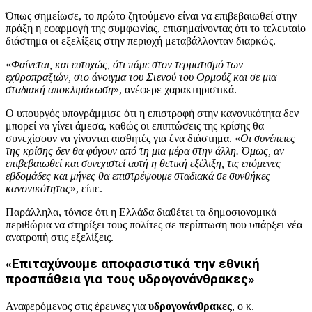
Όπως σημείωσε, το πρώτο ζητούμενο είναι να επιβεβαιωθεί στην
πράξη η εφαρμογή της συμφωνίας, επισημαίνοντας ότι το τελευταίο
διάστημα οι εξελίξεις στην περιοχή μεταβάλλονταν διαρκώς.
«
Φαίνεται, και ευτυχώς, ότι πάμε στον τερματισμό των
εχθροπραξιών, στο άνοιγμα του Στενού του Ορμούζ και σε μια
σταδιακή αποκλιμάκωση
», ανέφερε χαρακτηριστικά.
Ο υπουργός υπογράμμισε ότι η επιστροφή στην κανονικότητα δεν
μπορεί να γίνει άμεσα, καθώς οι επιπτώσεις της κρίσης θα
συνεχίσουν να γίνονται αισθητές για ένα διάστημα. «
Οι συνέπειες
της κρίσης δεν θα φύγουν από τη μια μέρα στην άλλη. Όμως, αν
επιβεβαιωθεί και συνεχιστεί αυτή η θετική εξέλιξη, τις επόμενες
εβδομάδες και μήνες θα επιστρέψουμε σταδιακά σε συνθήκες
κανονικότητας
», είπε.
Παράλληλα, τόνισε ότι η Ελλάδα διαθέτει τα δημοσιονομικά
περιθώρια να στηρίξει τους πολίτες σε περίπτωση που υπάρξει νέα
ανατροπή στις εξελίξεις.
«Επιταχύνουμε αποφασιστικά την εθνική
προσπάθεια για τους υδρογονάνθρακες»
Αναφερόμενος στις έρευνες για
υδρογονάνθρακες
, ο κ.