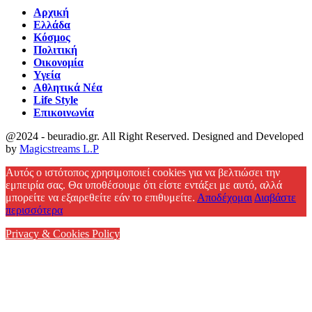
Αρχική
Ελλάδα
Κόσμος
Πολιτική
Οικονομία
Υγεία
Αθλητικά Νέα
Life Style
Επικοινωνία
@2024 - beuradio.gr. All Right Reserved. Designed and Developed
by
Magicstreams L.P
Facebook
Αυτός ο ιστότοπος χρησιμοποιεί cookies για να βελτιώσει την
εμπειρία σας. Θα υποθέσουμε ότι είστε εντάξει με αυτό, αλλά
μπορείτε να εξαιρεθείτε εάν το επιθυμείτε.
Αποδέχομαι
Διαβάστε
περισσότερα
Privacy & Cookies Policy