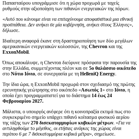
Παπασταύρου υπογράμμισε ότι η χώρα προχωρά με ταχείς
ρυθμούς στην αξιοποίηση των πιθανών ενεργειακών της πόρων.
«
Αυτό που κάνουμε είναι να επιταχύνουμε αποφασιστικά μια εθνική
προσπάθεια. Δεν ανήκει σε μία κυβέρνηση, ανήκει στους Έλληνες
»,
δήλωσε.
Ιδιαίτερη αναφορά έκανε στη δραστηριοποίηση των δύο μεγάλων
αμερικανικών ενεργειακών κολοσσών, της
Chevron
και της
ExxonMobil
.
Όπως αποκάλυψε, η Chevron διεύρυνε πρόσφατα την παρουσία της
στην Ελλάδα, συμμετέχοντας πλέον και σε
5ο θαλάσσιο οικόπεδο
στο
Νότιο Ιόνιο
, σε συνεργασία με τη
HelleniQ Energy
.
Την ίδια ώρα, η ExxonMobil προχωρά στον σχεδιασμό της πρώτης
ερευνητικής γεώτρησης στο οικόπεδο «
Ασωπός 1
» στο
Ιόνιο
, η
οποία έχει προγραμματιστεί για το διάστημα
14 έως 24
Φεβρουαρίου 2027.
Μάλιστα, ο υπουργός ανέφερε ότι η κοινοπραξία εκτιμά πως στο
συγκεκριμένο σημείο υπάρχει πιθανό κοίτασμα φυσικού αερίου
της τάξης των
270 δισεκατομμυρίων κυβικών μέτρων
. «
Για να
αντιληφθούμε το μέγεθος, οι ετήσιες ανάγκες της χώρας είναι
περίπου 6 με 7 δισεκατομμύρια κυβικά μέτρα
», σημείωσε.