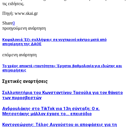
τις ειδήσεις.
Πηγή: www.skai.gr
Share
0
προηγούμενη ανάρτηση
Κεφαλονιά: Έξι συλλήψεις σε νυχτερινό κέντρο μετά από
επιχείρηση της ΔΑΟΕ
επόμενη ανάρτηση
Το χρέος αποκτά «ταυτότητα»: Έρχεται βαθμολογία για ιδιώτες και
επιχειρήσεις
Σχετικές αναρτήσεις
Συλλυπητήρια του Κωνσταντίνου Τασούλα για τον θάνατο
των πυροσβεστών
Ανδρουλάκης στο TikTok για 13η σύνταξη: Ο κ.
Μητσοτάκης μάλλον έχασε το… επεισόδιο
Κοντογεώργης: Τέλος Αυγούστου οι αποφάσεις για τη