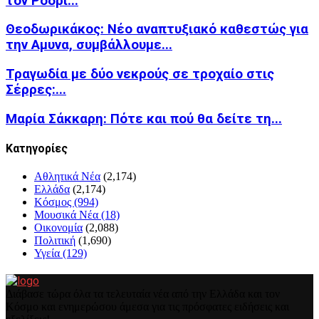
τον Ρόδρι...
Θεοδωρικάκος: Νέο αναπτυξιακό καθεστώς για
την Αμυνα, συμβάλλουμε...
Τραγωδία με δύο νεκρούς σε τροχαίο στις
Σέρρες:...
Μαρία Σάκκαρη: Πότε και πού θα δείτε τη...
Kατηγορίες
Αθλητικά Νέα
(2,174)
Ελλάδα
(2,174)
Κόσμος
(994)
Μουσικά Νέα
(18)
Οικονομία
(2,088)
Πολιτική
(1,690)
Υγεία
(129)
Διάβασε τώρα όλα τα τελευταία νέα από την Ελλάδα και τον
Κόσμο και ενημερώσου άμεσα για τις πρόσφατες ειδήσεις και