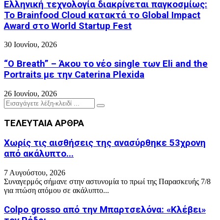
Ελληνική τεχνολογία διακρίνεται παγκοσμίως:
Το Brainfood Cloud κατακτά το Global Impact
Award στο World Startup Fest
30 Ιουνίου, 2026
“O Breath” – Άκου το νέο single των Eli and the
Portraits με την Caterina Plexida
26 Ιουνίου, 2026
Search
Search
for:
ΤΕΛΕΥΤΑΙΑ ΑΡΘΡΑ
Χωρίς τις αισθήσεις της ανασύρθηκε 53χρονη
από ακάλυπτο...
7 Αυγούστου, 2026
Συναγερμός σήμανε στην αστυνομία το πρωί της Παρασκευής 7/8
για πτώση ατόμου σε ακάλυπτο...
Colpo grosso από την Μπαρτσελόνα: «Κλέβει»