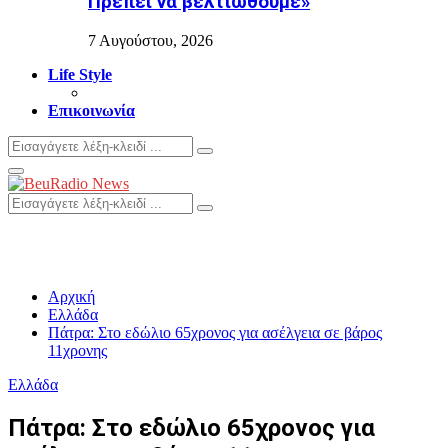
Πρέπει να βελτιωθούμε»
7 Αυγούστου, 2026
Life Style
Επικοινωνία
Search
Search
for:
Primary
Menu
Search
Search
for:
Αρχική
Ελλάδα
Πάτρα: Στο εδώλιο 65χρονος για ασέλγεια σε βάρος
11χρονης
Ελλάδα
Πάτρα: Στο εδώλιο 65χρονος για