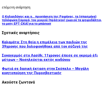
επόμενη ανάρτηση
Ο Κηλαηδόνης και η… προσέγγιση της Ραφήνας, τα (σπασμένα)
τηλέφωνα Σαμαρά, του μικρού (πράσινου) χωριού τα ψηφοδέλτια,
το ματς ΕΡΤ-ΣΚΑΪ για το μπάσκετ
Σχετικές αναρτήσεις
Καλαμάτα: Στη θεία η επιμέλεια των παιδιών της
39χρονης που δολοφονήθηκε από τον σύζυγό της
Συναγερμός στο Λασίθι: 11χρονος έπεσε σε γκρεμό έξι
μέτρων – Νοσηλεύεται εκτός κινδύνου
Φωτιά σε δασική έκταση στην Σκόπελο – Μεγάλη
κινητοποίηση της Πυροσβεστικής
Ακούστε ζωντανά