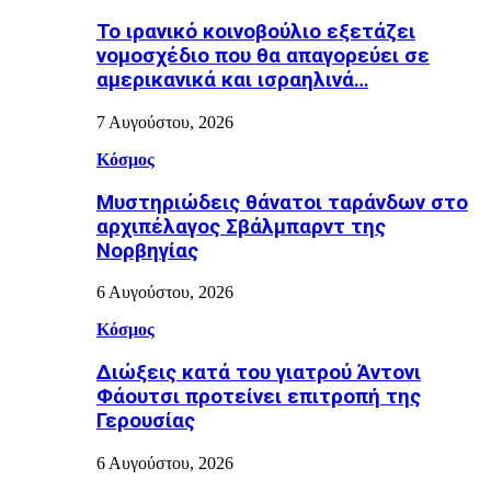
Το ιρανικό κοινοβούλιο εξετάζει
νομοσχέδιο που θα απαγορεύει σε
αμερικανικά και ισραηλινά…
7 Αυγούστου, 2026
Κόσμος
Μυστηριώδεις θάνατοι ταράνδων στο
αρχιπέλαγος Σβάλμπαρντ της
Νορβηγίας
6 Αυγούστου, 2026
Κόσμος
Διώξεις κατά του γιατρού Άντονι
Φάουτσι προτείνει επιτροπή της
Γερουσίας
6 Αυγούστου, 2026