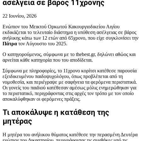
ασέλγεια σε βάρος 11χρονης
22 Ιουνίου, 2026
Ενώπιον του Μεικτού Ορκωτού Κακουργιοδικείου Αιγίου
εκδικάζεται το τελευταίο διάστημα η υπόθεση ασέλγειας σε βάρος
ανήλικης κάτω των 12 ετών από 65χρονο, που είχε συγκλονίσει την
Πάτρα
τον Αύγουστο του 2025.
Ο κατηγορούμενος, σύμφωνα με το thebest.gr, δηλώνει αθώος και
αρνείται κάθε κατηγορία που του αποδίδεται.
Σύμφωνα με πληροφορίες, το 11χρονο κορίτσι κατέθεσε παρουσία
εξειδικευμένου παιδοψυχολόγου, όπως προβλέπεται από τη
νομοθεσία, και περιέγραψε με σαφήνεια τα φερόμενα περιστατικά.
Οι γονείς του παιδιού κατέθεσαν αμέσως μόλις ενημερώθηκαν για
το περιστατικό, περιγράφοντας στις αρχές τον τρόπο με τον οποίο
αποκαλύφθηκαν οι φερόμενες πράξεις.
Τι αποκάλυψε η κατάθεση της
μητέρας
Η μητέρα του ανήλικου θύματος κατέθεσε την περασμένη Δευτέρα
ενώπιον του Δικαστηρίου, περιγράφοντας τις συνθήκες υπό τις