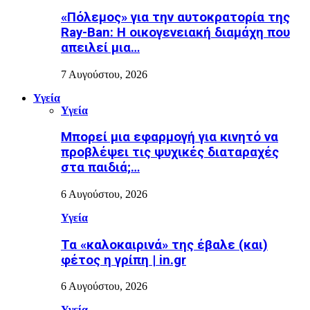
«Πόλεμος» για την αυτοκρατορία της
Ray-Ban: Η οικογενειακή διαμάχη που
απειλεί μια…
7 Αυγούστου, 2026
Υγεία
Υγεία
Μπορεί μια εφαρμογή για κινητό να
προβλέψει τις ψυχικές διαταραχές
στα παιδιά;…
6 Αυγούστου, 2026
Υγεία
Τα «καλοκαιρινά» της έβαλε (και)
φέτος η γρίπη | in.gr
6 Αυγούστου, 2026
Υγεία