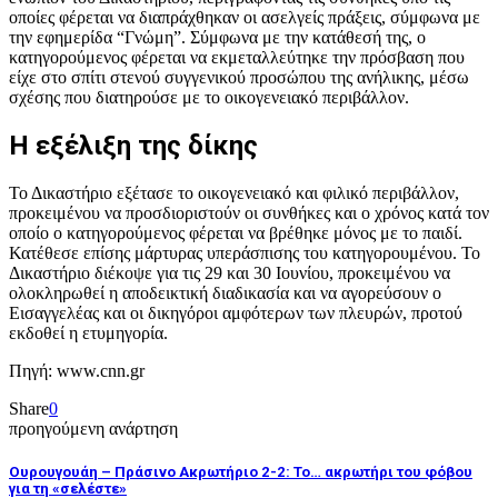
οποίες φέρεται να διαπράχθηκαν οι ασελγείς πράξεις, σύμφωνα με
την εφημερίδα “Γνώμη”. Σύμφωνα με την κατάθεσή της, ο
κατηγορούμενος φέρεται να εκμεταλλεύτηκε την πρόσβαση που
είχε στο σπίτι στενού συγγενικού προσώπου της ανήλικης, μέσω
σχέσης που διατηρούσε με το οικογενειακό περιβάλλον.
Η εξέλιξη της δίκης
Το Δικαστήριο εξέτασε το οικογενειακό και φιλικό περιβάλλον,
προκειμένου να προσδιοριστούν οι συνθήκες και ο χρόνος κατά τον
οποίο ο κατηγορούμενος φέρεται να βρέθηκε μόνος με το παιδί.
Κατέθεσε επίσης μάρτυρας υπεράσπισης του κατηγορουμένου. Το
Δικαστήριο διέκοψε για τις 29 και 30 Ιουνίου, προκειμένου να
ολοκληρωθεί η αποδεικτική διαδικασία και να αγορεύσουν ο
Εισαγγελέας και οι δικηγόροι αμφότερων των πλευρών, προτού
εκδοθεί η ετυμηγορία.
Πηγή: www.cnn.gr
Share
0
προηγούμενη ανάρτηση
Ουρουγουάη – Πράσινο Ακρωτήριο 2-2: Το… ακρωτήρι του φόβου
για τη «σελέστε»