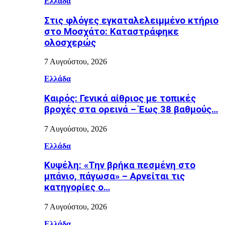
Ελλάδα
Στις φλόγες εγκαταλελειμμένο κτήριο
στο Μοσχάτο: Καταστράφηκε
ολοσχερώς
7 Αυγούστου, 2026
Ελλάδα
Καιρός: Γενικά αίθριος με τοπικές
βροχές στα ορεινά – Έως 38 βαθμούς…
7 Αυγούστου, 2026
Ελλάδα
Κυψέλη: «Την βρήκα πεσμένη στο
μπάνιο, πάγωσα» – Αρνείται τις
κατηγορίες ο…
7 Αυγούστου, 2026
Ελλάδα