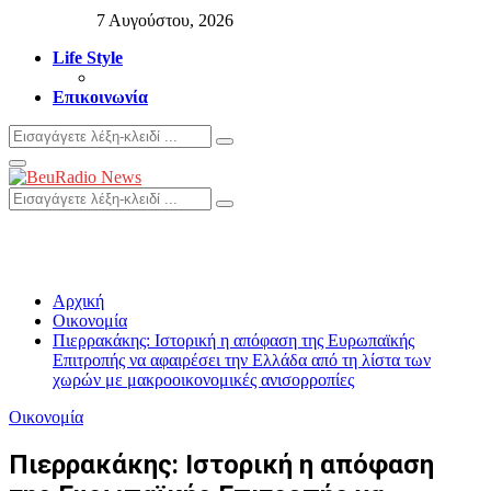
7 Αυγούστου, 2026
Life Style
Επικοινωνία
Search
Search
for:
Primary
Menu
Search
Search
for:
Αρχική
Οικονομία
Πιερρακάκης: Ιστορική η απόφαση της Ευρωπαϊκής
Επιτροπής να αφαιρέσει την Ελλάδα από τη λίστα των
χωρών με μακροοικονομικές ανισορροπίες
Οικονομία
Πιερρακάκης: Ιστορική η απόφαση