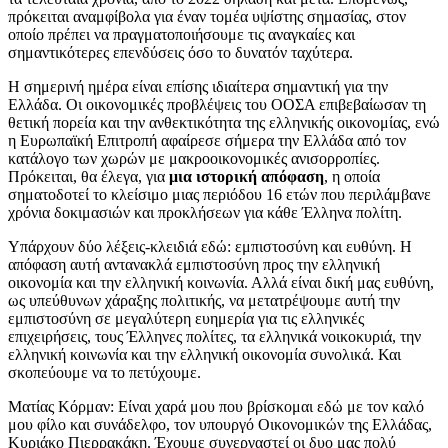
πρόκειται αναμφίβολα για έναν τομέα υψίστης σημασίας, στον
οποίο πρέπει να πραγματοποιήσουμε τις αναγκαίες και
σημαντικότερες επενδύσεις όσο το δυνατόν ταχύτερα.
Η σημερινή ημέρα είναι επίσης ιδιαίτερα σημαντική για την
Ελλάδα. Οι οικονομικές προβλέψεις του ΟΟΣΑ επιβεβαίωσαν τη
θετική πορεία και την ανθεκτικότητα της ελληνικής οικονομίας, ενώ
η Ευρωπαϊκή Επιτροπή αφαίρεσε σήμερα την Ελλάδα από τον
κατάλογο των χωρών με μακροοικονομικές ανισορροπίες.
Πρόκειται, θα έλεγα, για
μια ιστορική απόφαση
, η οποία
σηματοδοτεί το κλείσιμο μιας περιόδου 16 ετών που περιλάμβανε
χρόνια δοκιμασιών και προκλήσεων για κάθε Έλληνα πολίτη.
Υπάρχουν δύο λέξεις-κλειδιά εδώ: εμπιστοσύνη και ευθύνη. Η
απόφαση αυτή αντανακλά εμπιστοσύνη προς την ελληνική
οικονομία και την ελληνική κοινωνία. Αλλά είναι δική μας ευθύνη,
ως υπεύθυνων χάραξης πολιτικής, να μετατρέψουμε αυτή την
εμπιστοσύνη σε μεγαλύτερη ευημερία για τις ελληνικές
επιχειρήσεις, τους Έλληνες πολίτες, τα ελληνικά νοικοκυριά, την
ελληνική κοινωνία και την ελληνική οικονομία συνολικά. Και
σκοπεύουμε να το πετύχουμε.
Ματίας Κόρμαν: Είναι χαρά μου που βρίσκομαι εδώ με τον καλό
μου φίλο και συνάδελφο, τον υπουργό Οικονομικών της Ελλάδας,
Κυριάκο Πιερρακάκη. Έχουμε συνεργαστεί οι δυο μας πολύ