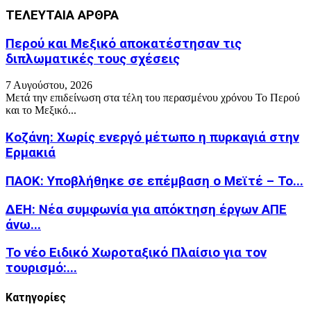
ΤΕΛΕΥΤΑΙΑ ΑΡΘΡΑ
Περού και Μεξικό αποκατέστησαν τις
διπλωματικές τους σχέσεις
7 Αυγούστου, 2026
Μετά την επιδείνωση στα τέλη του περασμένου χρόνου Το Περού
και το Μεξικό...
Κοζάνη: Χωρίς ενεργό μέτωπο η πυρκαγιά στην
Ερμακιά
ΠΑΟΚ: Υποβλήθηκε σε επέμβαση ο Μεϊτέ – Το...
ΔΕΗ: Νέα συμφωνία για απόκτηση έργων ΑΠΕ
άνω...
Το νέο Ειδικό Χωροταξικό Πλαίσιο για τον
τουρισμό:...
Kατηγορίες