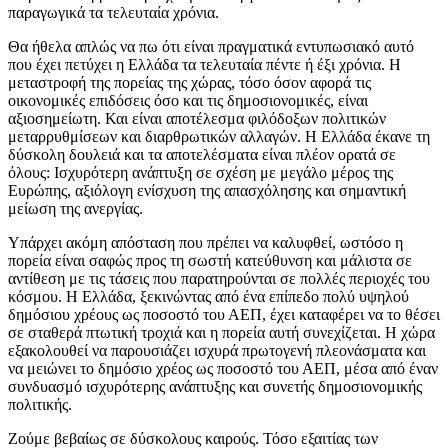
παραγωγικά τα τελευταία χρόνια.
Θα ήθελα απλώς να πω ότι είναι πραγματικά εντυπωσιακό αυτό
που έχει πετύχει η Ελλάδα τα τελευταία πέντε ή έξι χρόνια. Η
μεταστροφή της πορείας της χώρας, τόσο όσον αφορά τις
οικονομικές επιδόσεις όσο και τις δημοσιονομικές, είναι
αξιοσημείωτη. Και είναι αποτέλεσμα φιλόδοξων πολιτικών
μεταρρυθμίσεων και διαρθρωτικών αλλαγών. Η Ελλάδα έκανε τη
δύσκολη δουλειά και τα αποτελέσματα είναι πλέον ορατά σε
όλους: Ισχυρότερη ανάπτυξη σε σχέση με μεγάλο μέρος της
Ευρώπης, αξιόλογη ενίσχυση της απασχόλησης και σημαντική
μείωση της ανεργίας.
Υπάρχει ακόμη απόσταση που πρέπει να καλυφθεί, ωστόσο η
πορεία είναι σαφώς προς τη σωστή κατεύθυνση και μάλιστα σε
αντίθεση με τις τάσεις που παρατηρούνται σε πολλές περιοχές του
κόσμου. Η Ελλάδα, ξεκινώντας από ένα επίπεδο πολύ υψηλού
δημόσιου χρέους ως ποσοστό του ΑΕΠ, έχει καταφέρει να το θέσει
σε σταθερά πτωτική τροχιά και η πορεία αυτή συνεχίζεται. Η χώρα
εξακολουθεί να παρουσιάζει ισχυρά πρωτογενή πλεονάσματα και
να μειώνει το δημόσιο χρέος ως ποσοστό του ΑΕΠ, μέσα από έναν
συνδυασμό ισχυρότερης ανάπτυξης και συνετής δημοσιονομικής
πολιτικής.
Ζούμε βεβαίως σε δύσκολους καιρούς. Τόσο εξαιτίας των