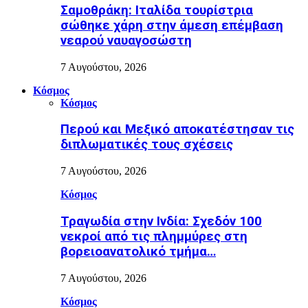
Σαμοθράκη: Ιταλίδα τουρίστρια
σώθηκε χάρη στην άμεση επέμβαση
νεαρού ναυαγοσώστη
7 Αυγούστου, 2026
Κόσμος
Κόσμος
Περού και Μεξικό αποκατέστησαν τις
διπλωματικές τους σχέσεις
7 Αυγούστου, 2026
Κόσμος
Τραγωδία στην Ινδία: Σχεδόν 100
νεκροί από τις πλημμύρες στη
βορειοανατολικό τμήμα…
7 Αυγούστου, 2026
Κόσμος