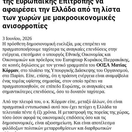
της Ευρωπαϊκής Επιτροπής να
αφαιρέσει την Ελλάδα από τη λίστα
των χωρών με μακροοικονομικές
ανισορροπίες
3 Ιουνίου, 2026
Η πρόσθετη δημοσιονομική ευελιξία, μας επιτρέπει να
πραγματοποιήσουμε ταχύτερα τις αναγκαίες επενδύσεις στην
ενέργεια, επεσήμανε ο υπουργός Εθνικής Οικονομίας και
Οικονομικών και πρόεδρος του Eurogroup Κυριάκος Πιερρακάκης,
σε κοινές δηλώσεις με τον γενικό γραμματέα του
ΟΟΣΑ
Ματίας
Κόρμαν
, στο πλαίσιο της Υπουργικής Διάσκεψης του Οργανισμού,
στο Παρίσι. Είπε, επίσης, ότι η πράσινη ενέργεια είναι αναμφίβολα
ένας τομέας υψίστης σημασίας, στον οποίο πρέπει να
πραγματοποιηθούν, σε επίπεδο Ευρώπης, οι αναγκαίες και
σημαντικότερες επενδύσεις, όσο το δυνατόν ταχύτερα.
Από την πλευρά του, ο κ. Κόρμαν είπε, μεταξύ άλλων, ότι είναι
πραγματικά εντυπωσιακό αυτό που έχει πετύχει η Ελλάδα τα
τελευταία πέντε ή έξι χρόνια. Η μεταστροφή της πορείας της χώρας,
τόσο όσον αφορά τις οικονομικές επιδόσεις όσο και τις
δημοσιονομικές, είναι αξιοσημείωτη. Και είναι αποτέλεσμα
φιλόδοξων πολιτικών μεταρρυθμίσεων και διαρθρωτικών