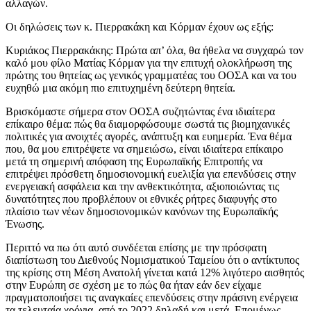
αλλαγών.
Οι δηλώσεις των κ. Πιερρακάκη και Κόρμαν έχουν ως εξής:
Κυριάκος Πιερρακάκης: Πρώτα απ’ όλα, θα ήθελα να συγχαρώ τον
καλό μου φίλο Ματίας Κόρμαν για την επιτυχή ολοκλήρωση της
πρώτης του θητείας ως γενικός γραμματέας του ΟΟΣΑ και να του
ευχηθώ μια ακόμη πιο επιτυχημένη δεύτερη θητεία.
Βρισκόμαστε σήμερα στον ΟΟΣΑ συζητώντας ένα ιδιαίτερα
επίκαιρο θέμα: πώς θα διαμορφώσουμε σωστά τις βιομηχανικές
πολιτικές για ανοιχτές αγορές, ανάπτυξη και ευημερία. Ένα θέμα
που, θα μου επιτρέψετε να σημειώσω, είναι ιδιαίτερα επίκαιρο
μετά τη σημερινή απόφαση της Ευρωπαϊκής Επιτροπής να
επιτρέψει πρόσθετη δημοσιονομική ευελιξία για επενδύσεις στην
ενεργειακή ασφάλεια και την ανθεκτικότητα, αξιοποιώντας τις
δυνατότητες που προβλέπουν οι εθνικές ρήτρες διαφυγής στο
πλαίσιο των νέων δημοσιονομικών κανόνων της Ευρωπαϊκής
Ένωσης.
Περιττό να πω ότι αυτό συνδέεται επίσης με την πρόσφατη
διαπίστωση του Διεθνούς Νομισματικού Ταμείου ότι ο αντίκτυπος
της κρίσης στη Μέση Ανατολή γίνεται κατά 12% λιγότερο αισθητός
στην Ευρώπη σε σχέση με το πώς θα ήταν εάν δεν είχαμε
πραγματοποιήσει τις αναγκαίες επενδύσεις στην πράσινη ενέργεια
τα τελευταία χρόνια, από το 2022 δηλαδή και μετά. Επομένως,