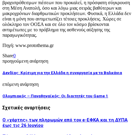
βραχυπρόθεσμων πιέσεων που προκαλεί, η πρόσφατη σύγκρουση
στη Μέση Ανατολή, όσο και λόγω μιας σειράς βαθύτερων και
μακροχρόνιων διαρθρωτικών προκλήσεων. Φυσικά, η Ελλάδα δεν
είναι η μόνη που αντιμετωπίζει τέτοιες προκλήσεις. Χώρες σε
ολόκληρο τον ΟΟΣΑ και σε όλο τον κόσμο βρίσκονται
αντιμέτωπες με το πρόβλημα της ασθενούς αύξησης της
παραγωγικότητας.
Πηγή: www.protothema.gr
Share
0
προηγούμενη ανάρτηση
Δενδίας: Κρίσιμη για την Ελλάδα η συνεργασία με τα Βαλκάνια
επόμενη ανάρτηση
Ολυμπιακός – Παναθηναϊκός: Οι διαιτητές του Game 1
Σχετικές αναρτήσεις
Ο «χάρτης» των πληρωμών από τον e-ΕΦΚΑ και τη ΔΥΠΑ
έως τις 26 Ιουνίου