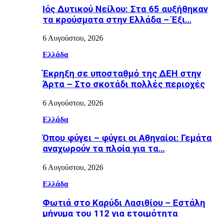
Ιός Δυτικού Νείλου: Στα 65 αυξήθηκαν
τα κρούσματα στην Ελλάδα – Έξι…
6 Αυγούστου, 2026
Ελλάδα
Έκρηξη σε υποσταθμό της ΔΕΗ στην
Άρτα – Στο σκοτάδι πολλές περιοχές
6 Αυγούστου, 2026
Ελλάδα
Όπου φύγει – φύγει οι Αθηναίοι: Γεμάτα
αναχωρούν τα πλοία για τα…
6 Αυγούστου, 2026
Ελλάδα
Φωτιά στο Καρύδι Λασιθίου – Εστάλη
μήνυμα του 112 για ετοιμότητα