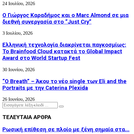
24 Ιουλίου, 2026
Ο Γιώργος Καραδήμος και ο Marc Almond σε μια
διεθνή συνεργασία στο “Just Cry”
3 Ιουλίου, 2026
Ελληνική τεχνολογία διακρίνεται παγκοσμίως:
Το Brainfood Cloud κατακτά το Global Impact
Award στο World Startup Fest
30 Ιουνίου, 2026
“O Breath” – Άκου το νέο single των Eli and the
Portraits με την Caterina Plexida
26 Ιουνίου, 2026
Search
Search
for:
ΤΕΛΕΥΤΑΙΑ ΑΡΘΡΑ
Ρωσική επίθεση σε πλοίο με ξένη σημαία στα...