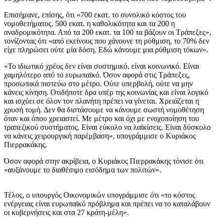
Επισήμανε, επίσης, ότι «700 εκατ. το συνολικό κόστος του
νομοθετήματος. 500 εκατ. η καθολικότητα και τα 200 η
αναδρομικότητα. Από τα 200 εκατ. τα 100 τα βάζουν οι Τράπεζες»,
τονίζοντας ότι «από εκείνους που χάνουνε τη ρύθμιση, το 70% δεν
είχε πληρώσει ούτε μία δόση. Εδώ κάνουμε μια ρύθμιση τόκων».
«Το ιδιωτικό χρέος δεν είναι συστημικό, είναι κοινωνικό. Είναι
χαμηλότερο από το ευρωπαϊκό. Όσον αφορά στις Τράπεζες,
προσωπικά πιστεύω στο μέτρο. Ούτε υπερβολή, ούτε να μην
κάνεις κίνηση. Οτιδήποτε δρα υπέρ της κοινωνίας και είναι λογικό
και ισχύει σε όλον τον πλανήτη πρέπει να γίνεται. Χρειάζεται η
χρυσή τομή. Δεν θα διστάσουμε να κάνουμε σωστή νομοθέτηση
όταν και όπου χρειαστεί. Με μέτρο και όχι με ενοχοποίηση του
τραπεζικού συστήματος. Είναι εύκολο να λαϊκίσεις. Είναι δύσκολο
να κάνεις χειρουργική παρέμβαση», υπογράμμισε ο Κυριάκος
Πιερρακάκης.
Όσον αφορά στην ακρίβεια, ο Κυριάκος Πιερρακάκης τόνισε ότι
«αυξάνουμε το διαθέσιμο εισόδημα των πολιτών».
Τέλος, ο υπουργός Οικονομικών υπογράμμισε ότι «το κόστος
ενέργειας είναι ευρωπαϊκό πρόβλημα και πρέπει να το καταλάβουν
οι κυβερνήσεις και στα 27 κράτη-μέλη».