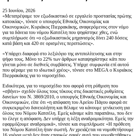
25 Ιουνίου, 2026
«Μετατρέψαμε τον εξωδικαστικό σε εργαλείο προστασίας πρώτης
κατοικίας», τόνισε ο υπουργός Εθνικής Οικονομίας και
Οικονομικών, Κυριάκος Πιερρακάκης, αναφερόμενος στον νόμο
για τα δάνεια του νόμου Κατσέλη που ψηφίστηκε χθες, ενώ
συμπλήρωσε ότι «o εξωδικαστικός μηχανισμός δίνει 240 δόσεις
κατά βάση και 420 σε ορισμένες περιπτώσεις».
«Υπάρχει διαφορά στο λεξιλόγιο της αντιπολίτευσης και στην
ψήφο τους. Μόνο το 22% των άρθρων καταψηφίστηκε κάτι που
γίνεται μόνο σε διεθνείς συμβάσεις. Υπήρχε συμφωνία επί αυτού
που φέραμε για το ιδιωτικό χρέος», τόνισε στο MEGA ο Κυριάκος
Πιερρακάκης για το νομοσχέδιο.
Ειδικότερα, για το νομοσχέδιο που αφορά στη ρύθμιση που
«σβήνει» σχεδόν όλους τους τόκους στις δικαστικές ρυθμίσεις
δανείων του Ν. 3869/2010, ο υπουργός Εθνικής Οικονομίας και
Οικονομικών, είπε ότι «η απόφαση του Αρείου Πάγου αφορά σε
συγκεκριμένο δανειολήπτη και θέλαμε να κάνουμε γενίκευση για
όλους του Νόμου Κατσέλη. Εμείς κάναμε κάτι παραπάνω, που δεν
το έλεγε η απόφαση. Δεν υπήρχε η λέξη αναδρομικότητα. Εμείς την
εφαρμόζουμε αναδρομικά», τόνισε και συμπλήρωσε «Η πρόθεση
του Νόμου Κατσέλη ήταν σωστή. Αν χρειάζεται να νομοθετήσουμε
16 χρόνια μετά δεν ήταν επαρκώς σαφές αυτό που νομοθετήθηκε».