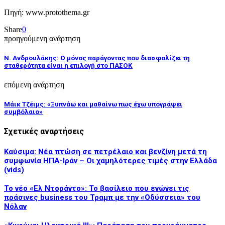
Πηγή: www.protothema.gr
Share
0
προηγούμενη ανάρτηση
Ν. Ανδρουλάκης: Ο μόνος παράγοντας που διασφαλίζει τη
σταθερότητα είναι η επιλογή στο ΠΑΣΟΚ
επόμενη ανάρτηση
Μάικ Τζέιμς: «Ξυπνάω και μαθαίνω πως έχω υπογράψει
συμβόλαιο»
Σχετικές αναρτήσεις
Καύσιμα: Νέα πτώση σε πετρέλαιο και βενζίνη μετά τη
συμφωνία ΗΠΑ-Ιράν – Οι χαμηλότερες τιμές στην Ελλάδα
(vids)
Το νέο «Ελ Ντοράντο»: Το βασίλειο που ενώνει τις
πράσινες business του Τραμπ με την «Οδύσσεια» του
Νόλαν