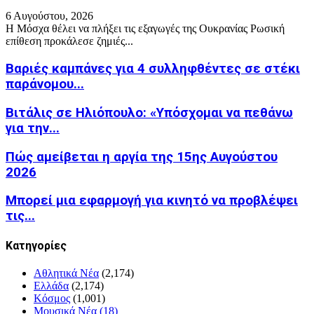
6 Αυγούστου, 2026
Η Μόσχα θέλει να πλήξει τις εξαγωγές της Ουκρανίας Ρωσική
επίθεση προκάλεσε ζημιές...
Βαριές καμπάνες για 4 συλληφθέντες σε στέκι
παράνομου...
Βιτάλις σε Ηλιόπουλο: «Υπόσχομαι να πεθάνω
για την...
Πώς αμείβεται η αργία της 15ης Αυγούστου
2026
Μπορεί μια εφαρμογή για κινητό να προβλέψει
τις...
Kατηγορίες
Αθλητικά Νέα
(2,174)
Ελλάδα
(2,174)
Κόσμος
(1,001)
Μουσικά Νέα
(18)