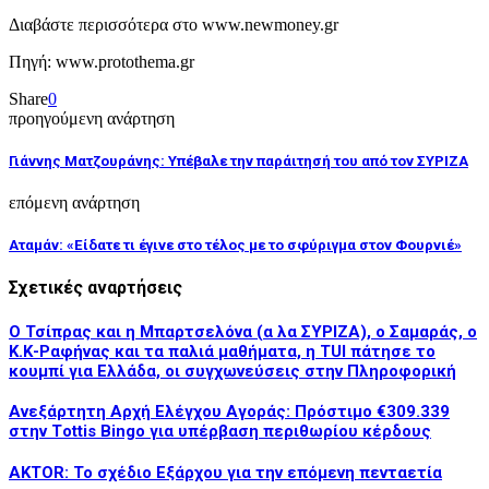
Διαβάστε περισσότερα στο www.newmoney.gr
Πηγή: www.protothema.gr
Share
0
προηγούμενη ανάρτηση
Γιάννης Ματζουράνης: Υπέβαλε την παράιτησή του από τον ΣΥΡΙΖΑ
επόμενη ανάρτηση
Αταμάν: «Είδατε τι έγινε στο τέλος με το σφύριγμα στον Φουρνιέ»
Σχετικές αναρτήσεις
Ο Τσίπρας και η Μπαρτσελόνα (α λα ΣΥΡΙΖΑ), ο Σαμαράς, ο
Κ.Κ-Ραφήνας και τα παλιά μαθήματα, η TUI πάτησε το
κουμπί για Ελλάδα, οι συγχωνεύσεις στην Πληροφορική
Ανεξάρτητη Αρχή Ελέγχου Αγοράς: Πρόστιμο €309.339
στην Τottis Bingo για υπέρβαση περιθωρίου κέρδους
AKTOR: Το σχέδιο Εξάρχου για την επόμενη πενταετία