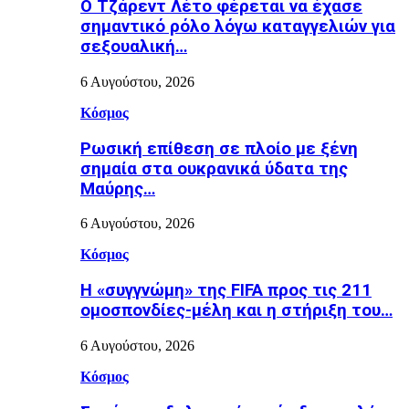
Ο Τζάρεντ Λέτο φέρεται να έχασε
σημαντικό ρόλο λόγω καταγγελιών για
σεξουαλική…
6 Αυγούστου, 2026
Κόσμος
Ρωσική επίθεση σε πλοίο με ξένη
σημαία στα ουκρανικά ύδατα της
Μαύρης…
6 Αυγούστου, 2026
Κόσμος
Η «συγγνώμη» της FIFA προς τις 211
ομοσπονδίες-μέλη και η στήριξη του…
6 Αυγούστου, 2026
Κόσμος