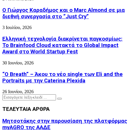
Ο Γιώργος Καραδήμος και ο Marc Almond σε μια
διεθνή συνεργασία στο “Just Cry”
3 Ιουλίου, 2026
Ελληνική τεχνολογία διακρίνεται παγκοσμίως:
Το Brainfood Cloud κατακτά το Global Impact
Award στο World Startup Fest
30 Ιουνίου, 2026
“O Breath” – Άκου το νέο single των Eli and the
Portraits με την Caterina Plexida
26 Ιουνίου, 2026
Search
Search
for:
ΤΕΛΕΥΤΑΙΑ ΑΡΘΡΑ
Μητσοτάκης στην παρουσίαση της πλατφόρμας
myAGRO της ΑΑΔΕ