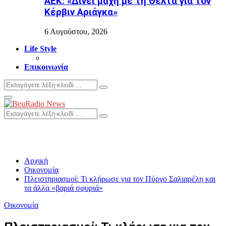
AEK: «Δίνει μάχη με τη Θέλτα για τον
Κέρβιν Αριάγκα»
6 Αυγούστου, 2026
Life Style
Επικοινωνία
Search
Search
for:
Primary
Menu
Search
Search
for:
Αρχική
Οικονομία
Πλειστηριασμοί: Τι κλήρωσε για τον Πύργο Σαλιαρέλη και
τα άλλα «βαριά σφυριά»
Οικονομία