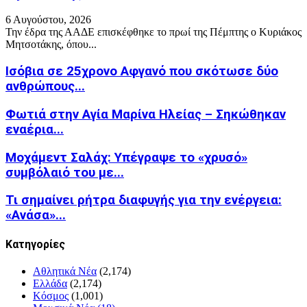
6 Αυγούστου, 2026
Την έδρα της ΑΑΔΕ επισκέφθηκε το πρωί της Πέμπτης ο Κυριάκος
Μητσοτάκης, όπου...
Ισόβια σε 25χρονο Αφγανό που σκότωσε δύο
ανθρώπους...
Φωτιά στην Aγία Μαρίνα Ηλείας – Σηκώθηκαν
εναέρια...
Μοχάμεντ Σαλάχ: Υπέγραψε το «χρυσό»
συμβόλαιό του με...
Τι σημαίνει ρήτρα διαφυγής για την ενέργεια:
«Ανάσα»...
Kατηγορίες
Αθλητικά Νέα
(2,174)
Ελλάδα
(2,174)
Κόσμος
(1,001)