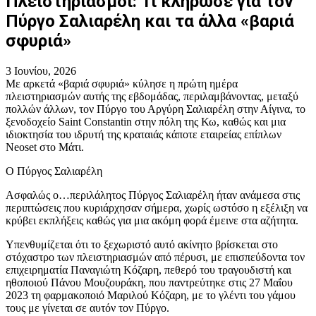
Πλειστηριασμοί: Τι κλήρωσε για τον
Πύργο Σαλιαρέλη και τα άλλα «βαριά
σφυριά»
3 Ιουνίου, 2026
Με αρκετά «βαριά σφυριά» κύλησε η πρώτη ημέρα
πλειστηριασμών αυτής της εβδομάδας, περιλαμβάνοντας, μεταξύ
πολλών άλλων, τον Πύργο του Αργύρη Σαλιαρέλη στην Αίγινα, το
ξενοδοχείο Saint Constantin στην πόλη της Κω, καθώς και μια
ιδιοκτησία του ιδρυτή της κραταιάς κάποτε εταιρείας επίπλων
Neoset στο Μάτι.
Ο Πύργος Σαλιαρέλη
Ασφαλώς ο…περιλάλητος Πύργος Σαλιαρέλη ήταν ανάμεσα στις
περιπτώσεις που κυριάρχησαν σήμερα, χωρίς ωστόσο η εξέλιξη να
κρύβει εκπλήξεις καθώς για μια ακόμη φορά έμεινε στα αζήτητα.
Υπενθυμίζεται ότι το ξεχωριστό αυτό ακίνητο βρίσκεται στο
στόχαστρο των πλειστηριασμών από πέρυσι, με επισπεύδοντα τον
επιχειρηματία Παναγιώτη Κόζαρη, πεθερό του τραγουδιστή και
ηθοποιού Πάνου Μουζουράκη, που παντρεύτηκε στις 27 Μαΐου
2023 τη φαρμακοποιό Μαριλού Κόζαρη, με το γλέντι του γάμου
τους με γίνεται σε αυτόν τον Πύργο.