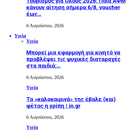
Τουρισμός για Όλους 2026: Ποια ΑΦΜ
κάνουν αίτηση σήμερα 6/8, voucher
έως…
6 Αυγούστου, 2026
Υγεία
Υγεία
Μπορεί μια εφαρμογή για κινητό να
προβλέψει τις ψυχικές διαταραχές
στα παιδιά;…
6 Αυγούστου, 2026
Υγεία
Τα «καλοκαιρινά» της έβαλε (και)
φέτος η γρίπη | in.gr
6 Αυγούστου, 2026
Υγεία