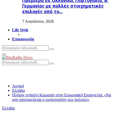
Πρεμιέρα σε Ολλανδία, Πορτογαλία, Β’
Γερμανίας με πολλές στοιχηματικές
επιλογές από το…
7 Αυγούστου, 2026
Life Style
Επικοινωνία
Search
Search
for:
Primary
Menu
Search
Search
for:
Αρχική
Ελλάδα
Πλήρης στήριξη Κομισιόν στην Ευρωπαϊκή Εισαγγελία: «Να
μην υπονομεύεται η εμπιστοσύνη των πολιτών»
Ελλάδα