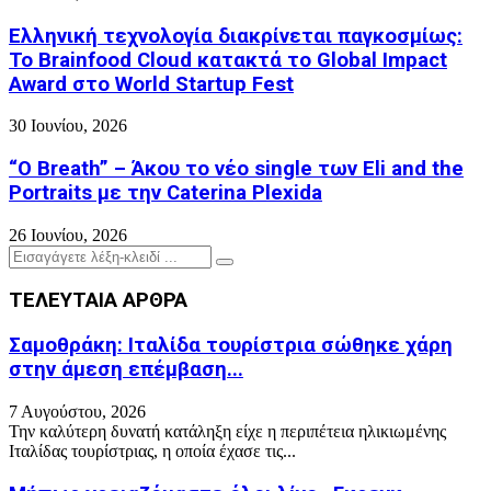
Ελληνική τεχνολογία διακρίνεται παγκοσμίως:
Το Brainfood Cloud κατακτά το Global Impact
Award στο World Startup Fest
30 Ιουνίου, 2026
“O Breath” – Άκου το νέο single των Eli and the
Portraits με την Caterina Plexida
26 Ιουνίου, 2026
Search
Search
for:
ΤΕΛΕΥΤΑΙΑ ΑΡΘΡΑ
Σαμοθράκη: Ιταλίδα τουρίστρια σώθηκε χάρη
στην άμεση επέμβαση...
7 Αυγούστου, 2026
Την καλύτερη δυνατή κατάληξη είχε η περιπέτεια ηλικιωμένης
Ιταλίδας τουρίστριας, η οποία έχασε τις...