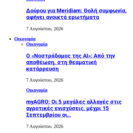
Δούρου για Meridiam: Θολή συμφωνία,
αφήνει ανοικτά ερωτήματα
7 Αυγούστου, 2026
Οικονομία
Οικονομία
Ο «Νοστράδαμος της AI»: Από την
αποθέωση, στη θεαματική
κατάρρευση
7 Αυγούστου, 2026
Οικονομία
myAGRO: Οι 5 μεγάλες αλλαγές στις
αγροτικές ενισχύσεις, μέχρι 15
Σεπτεμβρίου οι…
7 Αυγούστου, 2026