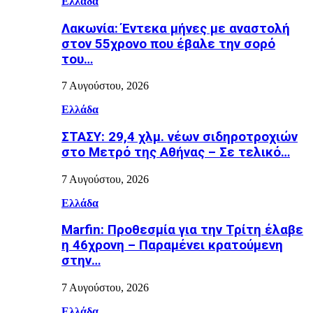
Ελλάδα
Λακωνία: Έντεκα μήνες με αναστολή
στον 55χρονο που έβαλε την σορό
του…
7 Αυγούστου, 2026
Ελλάδα
ΣΤΑΣΥ: 29,4 χλμ. νέων σιδηροτροχιών
στο Μετρό της Αθήνας – Σε τελικό…
7 Αυγούστου, 2026
Ελλάδα
Marfin: Προθεσμία για την Τρίτη έλαβε
η 46χρονη – Παραμένει κρατούμενη
στην…
7 Αυγούστου, 2026
Ελλάδα