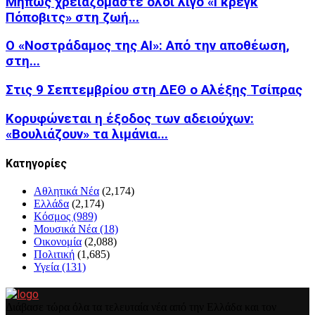
Μήπως χρειαζόμαστε όλοι λίγο «Γκρεγκ
Πόποβιτς» στη ζωή...
Ο «Νοστράδαμος της AI»: Από την αποθέωση,
στη...
Στις 9 Σεπτεμβρίου στη ΔΕΘ ο Αλέξης Τσίπρας
Κορυφώνεται η έξοδος των αδειούχων:
«Βουλιάζουν» τα λιμάνια...
Kατηγορίες
Αθλητικά Νέα
(2,174)
Ελλάδα
(2,174)
Κόσμος
(989)
Μουσικά Νέα
(18)
Οικονομία
(2,088)
Πολιτική
(1,685)
Υγεία
(131)
Διάβασε τώρα όλα τα τελευταία νέα από την Ελλάδα και τον