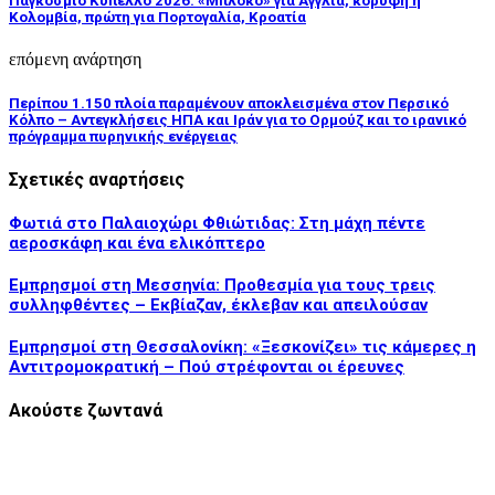
Παγκόσμιο Κύπελλο 2026: «Μπλόκο» για Αγγλία, κορυφή η
Κολομβία, πρώτη για Πορτογαλία, Κροατία
επόμενη ανάρτηση
Περίπου 1.150 πλοία παραμένουν αποκλεισμένα στον Περσικό
Κόλπο – Αντεγκλήσεις ΗΠΑ και Ιράν για το Ορμούζ και το ιρανικό
πρόγραμμα πυρηνικής ενέργειας
Σχετικές αναρτήσεις
Φωτιά στο Παλαιοχώρι Φθιώτιδας: Στη μάχη πέντε
αεροσκάφη και ένα ελικόπτερο
Εμπρησμοί στη Μεσσηνία: Προθεσμία για τους τρεις
συλληφθέντες – Εκβίαζαν, έκλεβαν και απειλούσαν
Εμπρησμοί στη Θεσσαλονίκη: «Ξεσκονίζει» τις κάμερες η
Αντιτρομοκρατική – Πού στρέφονται οι έρευνες
Ακούστε ζωντανά