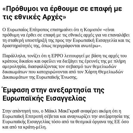
«Πρόθυμοι να έρθουμε σε επαφή με
τις εθνικές Αρχές»
Ο Ευρωπαίος Επίτροπος επισημαίνει ότι η Κομισιόν «είναι
πρόθυμη να έρθει σε επαφή με τις εθνικές αρχές για να επαναλάβει
τη σταθερή υποστήριξή της προς την Ευρωπαϊκή Εισαγγελία και τις
δραστηριότητές της, όπως περιγράφονται ανωτέρω».
Παράλληλα, τονίζει ότι η EPPO λειτουργεί με βάση τις αρχές του
κράτους δικαίου και οφείλει να διεξάγει τις έρευνές της με πλήρη
αμεροληψία, διασφαλίζοντας τον σεβασμό των θεμελιωδών
δικαιωμάτων που κατοχυρώνονται από τον Χάρτη Θεμελιωδών
Δικαιωμάτων της Ευρωπαϊκής Ένωσης.
Έμφαση στην ανεξαρτησία της
Ευρωπαϊκής Εισαγγελίας
Στην απάντησή του, ο Μάικλ ΜακΓκραθ αναφέρει ακόμη ότι η
Ευρωπαϊκή Επιτροπή σέβεται και αναγνωρίζει την ανεξαρτησία της
Ευρωπαϊκής Εισαγγελίας τόσο από τα θεσμικά όργανα της ΕΕ όσο
και από τα κράτη-μέλη.