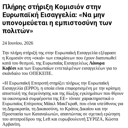
Πλήρης στήριξη Κομισιόν στην
Ευρωπαϊκή Εισαγγελία: «Να μην
υπονομεύεται η εμπιστοσύνη των
πολιτών»
24 Ιουνίου, 2026
Την πλήρη στήριξή της στην Ευρωπαϊκή Εισαγγελία εξέφρασε
η Κομισιόν στη «σκιά» των επικρίσεων που έχουν διατυπωθεί
κατά του θεσμού, της Ευρωπαίας Εισαγγελέως
Λάουρα
Κοβέσι
και των Ευρωπαίων εντεταλμένων εισαγγελέων για το
σκάνδαλο του ΟΠΕΚΕΠΕ.
«Η Ευρωπαϊκή Επιτροπή στηρίζει πλήρως την Ευρωπαϊκή
Εισαγγελία (EPPO), η οποία είναι επιφορτισμένη με την κρίσιμη
αποστολή της διερεύνησης και της δίωξης εγκλημάτων που θίγουν
τα οικονομικά συμφέροντα της ΕΕ» τόνισε χαρακτηριστικά ο
Ευρωπαίος Επίτροπος Μάικλ ΜακΓκραθ, που είναι υπεύθυνος για
τη Δημοκρατία, τη Δικαιοσύνη, το Κράτος Δικαίου και την
Προστασία των Καταναλωτών, απαντώντας σε σχετική ερώτηση
του αντιπροέδρου της Left και ευρωβουλευτή ΣΥΡΙΖΑ, Κώστα
Αρβανίτη.