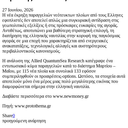
27 Ιουνίου, 2026
Η νέα έκρηξη παραγγελιών νεότευκτων πλοίων από τους Ελληνες
εφοπλιστές δεν αποτελεί απλώς μια συγκυριακή αντίδραση στις
γεωπολιτικές εξελίξεις ή στις πρόσκαιρες ευκαιρίες της αγοράς.
Αντιθέτως, αποτυπώνει μια βαθύτερη στρατηγική επιλογή, τη
διατήρηση της ελληνικής ναυτιλίας στην κορυφή της παγκόσμιας
αγοράς σε μια εποχή που χαρακτηρίζεται από ενεργειακές
ανακατατάξεις, τεχνολογικές αλλαγές και αυστηρότερους
περιβαλλοντικούς κανονισμούς.
Η ανάλυση της Allied QuantumSea Research κατέγραψε ένα
εντυπωσιακό κύμα παραγγελιών κατά το διάστημα Μαρτίου –
Μαΐου, με 115 νέα πλοία και συνολικά 133 εφόσον
συμπεριληφθούν οι προαιρέσεις-options. Ωστόσο, τα στοιχεία αυτά
αποτελούν μόνο ένα μέρος μιας πολύ μεγαλύτερης εικόνας που
διαμορφώνεται σήμερα στην ελληνική ναυτιλία.
Διαβάστε περισσότερα στο www.newmoney.gr
Πηγή: www.protothema.gr
Share
0
προηγούμενη ανάρτηση