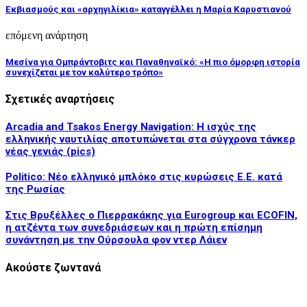
Εκβιασμούς και «αρχηγιλίκια» καταγγέλλει η Μαρία Καρυστιανού
επόμενη ανάρτηση
Μεσίνα για Ομπράντοβιτς και Παναθηναϊκό: «Η πιο όμορφη ιστορία
συνεχίζεται με τον καλύτερο τρόπο»
Σχετικές αναρτήσεις
Arcadia and Tsakos Energy Navigation: Η ισχύς της
ελληνικής ναυτιλίας αποτυπώνεται στα σύγχρονα τάνκερ
νέας γενιάς (pics)
Politico: Νέο ελληνικό μπλόκο στις κυρώσεις Ε.Ε. κατά
της Ρωσίας
Στις Βρυξέλλες ο Πιερρακάκης για Eurogroup και ECOFIN,
η ατζέντα των συνεδριάσεων και η πρώτη επίσημη
συνάντηση με την Ούρσουλα φον ντερ Λάιεν
Ακούστε ζωντανά