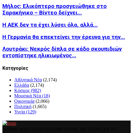
Μήλος: Ελικόπτερο προσγειώθηκε στο
Σαρακήνικο – Βίντεο δείχνει...
Η ΑΕΚ δεν τα έχει λύσει όλα, αλλά...
Η Γερμανία θα επεκτείνει την έρευνα για την...
Λουτράκι: Νεκρός δίπλα σε κάδο σκουπιδιών
εντοπίστηκε ηλικιωμένος...
Kατηγορίες
Αθλητικά Νέα
(2,174)
Ελλάδα
(2,174)
Κόσμος
(982)
Μουσικά Νέα
(18)
Οικονομία
(2,066)
Πολιτική
(1,665)
Υγεία
(129)
Διάβασε τώρα όλα τα τελευταία νέα από την Ελλάδα και τον