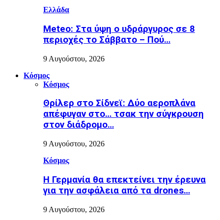
Ελλάδα
Meteo: Στα ύψη ο υδράργυρος σε 8
περιοχές το Σάββατο – Πού…
9 Αυγούστου, 2026
Κόσμος
Κόσμος
Θρίλερ στο Σίδνεϊ: Δύο αεροπλάνα
απέφυγαν στο… τσακ την σύγκρουση
στον διάδρομο…
9 Αυγούστου, 2026
Κόσμος
Η Γερμανία θα επεκτείνει την έρευνα
για την ασφάλεια από τα drones…
9 Αυγούστου, 2026