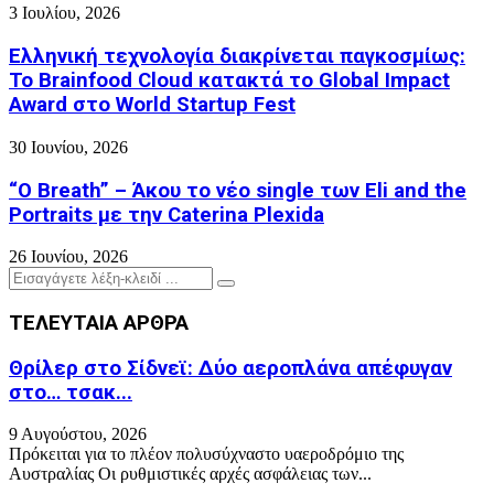
3 Ιουλίου, 2026
Ελληνική τεχνολογία διακρίνεται παγκοσμίως:
Το Brainfood Cloud κατακτά το Global Impact
Award στο World Startup Fest
30 Ιουνίου, 2026
“O Breath” – Άκου το νέο single των Eli and the
Portraits με την Caterina Plexida
26 Ιουνίου, 2026
Search
Search
for:
ΤΕΛΕΥΤΑΙΑ ΑΡΘΡΑ
Θρίλερ στο Σίδνεϊ: Δύο αεροπλάνα απέφυγαν
στο… τσακ...
9 Αυγούστου, 2026
Πρόκειται για το πλέον πολυσύχναστο υαεροδρόμιο της
Αυστραλίας Οι ρυθμιστικές αρχές ασφάλειας των...