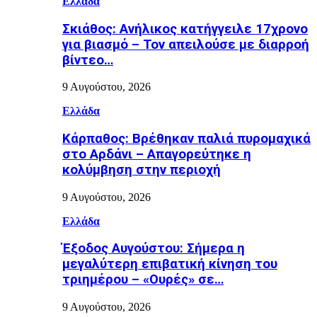
Ελλάδα
Σκιάθος: Ανήλικος κατήγγειλε 17χρονο
για βιασμό – Τον απειλούσε με διαρροή
βίντεο…
9 Αυγούστου, 2026
Ελλάδα
Κάρπαθος: Βρέθηκαν παλιά πυρομαχικά
στο Αρδάνι – Απαγορεύτηκε η
κολύμβηση στην περιοχή
9 Αυγούστου, 2026
Ελλάδα
Έξοδος Αυγούστου: Σήμερα η
μεγαλύτερη επιβατική κίνηση του
τριημέρου – «Ουρές» σε…
9 Αυγούστου, 2026