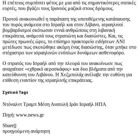
Η επέτειος συμπίπτει φέτος με μια από τις σημαντικότερες σιιτικές
εορτές, που βγάζει τους Ιρανούς μαζικά στους δρόμους.
Προτού ανακοινωθεί η παράταση της υποτιθέμενης κατάπαυσης
του πυρός ανάμεσα στο Ισραήλ και στον Λίβανο, ισραηλινοί
βομβαρδισμοί σκότωσαν εννιά ανθρώπους στη λιβανική
επικράτεια, ανάμεσά τους στρατιώτη και διασώστες. Και, τις
πρώτες πρωινές ώρες, το επίσημο πρακτορείο ειδήσεων ANI
μετέδωσε πως σκοτώθηκε ακόμη ένας διασώστης, όταν μπήκε στο
στόχαστρο των ισραηλινών ενόπλων δυνάμεων ασθενοφόρο.
Ο στρατός του Ισραήλ από την πλευρά του ανακοίνωσε πως
αναχαίτισε «εχθρικό αεροσκάφος» και δυο βλήματα από την
κατεύθυνση του Λιβάνου. Η Χεζμπολάχ ανέλαβε την ευθύνη για
επίθεση εναντίον της ισραηλινής επικράτειας.
Σχετικά Tags
Ντόναλντ Τραμπ Μέση Ανατολή Ιράν Ισραήλ ΗΠΑ
Πηγή: www.news.gr
Share
0
προηγούμενη ανάρτηση