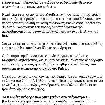
εγκρίνει και η Γερουσία, με δεδομένο το δικαίωμα βέτο του
αρχηγού του αμερικανικού κράτους.
Νωρίτερα χθες, οι αρχές του
Κουβέιτ
κατηγόρησαν την Τεχεράνη
ότι έπληξε το αεροδρόμιο του μικρού εμιράτου του Κόλπου, στην
πρώτη γνωστή φονική επίθεση αφότου άρχισε να εφαρμόζεται την
8η Μαΐου κατάπαυση του πυρός, ολοένα περισσότερο
αμφισβητούμενη εν μέσω ανταλλαγών πυρών των ΗΠΑ και του
Ιράν.
Σύμφωνα με τις αρχές, σκοτώθηκε ένας άνθρωπος -υπήκοος Ινδίας-
και τραυματίστηκαν άλλοι 63 στο αεροδρόμιο.
Οι Φρουροί της Επανάστασης, ο ιδεολογικός στρατός της
Ισλαμικής Δημοκρατίας, διέψευσαν ότι επιτέθηκαν στο αεροδρόμιο
και υποστήριξα
ν πως η υποδομή χτυπήθηκε κατά λάθος από
σύστημα αντιαεροπορικής άμυνας Patriot.
Οι εχθροπραξίες πυκνώνουν τις τελευταίες ημέρες, ιδίως γύρω από
τα Στενά του Ορμούζ, θαλάσσια αρτηρία στρατηγικής σημασίας για
το διεθνές εμπόριο υδρογονανθράκων, που έκλεισε de facto το
Ιράν όταν άρχισε ο πόλεμος.
Το Κουβέιτ ανέφερε πως χθες μπήκε στο στόχαστρο 13
βαλλιστικών πυραύλων και 17 με επανδρωμένων εναέριων