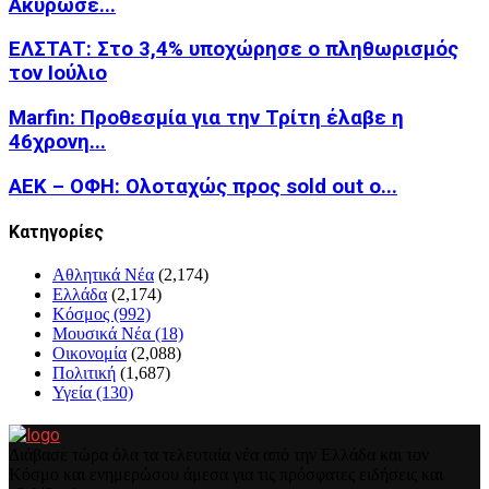
Ακύρωσε...
ΕΛΣΤΑΤ: Στο 3,4% υποχώρησε ο πληθωρισμός
τον Ιούλιο
Marfin: Προθεσμία για την Τρίτη έλαβε η
46χρονη...
ΑΕΚ – ΟΦΗ: Ολοταχώς προς sold out ο...
Kατηγορίες
Αθλητικά Νέα
(2,174)
Ελλάδα
(2,174)
Κόσμος
(992)
Μουσικά Νέα
(18)
Οικονομία
(2,088)
Πολιτική
(1,687)
Υγεία
(130)
Διάβασε τώρα όλα τα τελευταία νέα από την Ελλάδα και τον
Κόσμο και ενημερώσου άμεσα για τις πρόσφατες ειδήσεις και