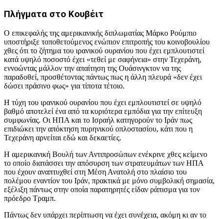
Πλήγματα στο Κουβέιτ
Ο επικεφαλής της αμερικανικής διπλωματίας Μάρκο Ρούμπιο
υποστήριξε τοποθετούμενος ενώπιον επιτροπής του κοινοβουλίου
χθες ότι το ζήτημα του ιρανικού ουρανίου που έχει εμπλουτιστεί
κατά υψηλό ποσοστό έχει «τεθεί με σαφήνεια» στην Τεχεράνη,
εννοώντας μάλλον την απαίτηση της Ουάσινγκτον να της
παραδοθεί, προσθέτοντας πάντως πως η άλλη πλευρά «δεν έχει
δώσει πράσινο φως» για τίποτα τέτοιο.
Η τύχη του ιρανικού ουρανίου που έχει εμπλουτιστεί σε υψηλό
βαθμό αποτελεί ένα από τα κυριότερα εμπόδια για την επίτευξη
συμφωνίας. Οι ΗΠΑ και το Ισραήλ κατηγορούν το Ιράν πως
επιδιώκει την απόκτηση πυρηνικού οπλοστασίου, κάτι που η
Τεχεράνη αρνείται εδώ και δεκαετίες.
Η αμερικανική Βουλή των Αντιπροσώπων ενέκρινε χθες κείμενο
το οποίο διατάσσει την απόσυρση των στρατευμάτων των ΗΠΑ
που έχουν αναπτυχθεί στη Μέση Ανατολή στο πλαίσιο του
πολέμου εναντίον του Ιράν, πρακτικά με μόνο συμβολική σημασία,
εξέλιξη πάντως στην οποία παρατηρητές είδαν ράπισμα για τον
πρόεδρο Τραμπ.
Πάντως δεν υπάρχει περίπτωση να έχει συνέχεια, ακόμη κι αν το