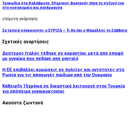
Τραγωδία στα Καλάβρυτα: 55χρονος Βρετανός πήγε τη σύζυγό του
στο νοσοκομείο και κατέρρευσε
επόμενη ανάρτηση
Σε τροχιά σύγκρουσης ο ΣΥΡΙΖΑ – Τι θα πει ο Φάμελλος το Σάββατο
Σχετικές αναρτήσεις
Δεύτερος Ιταλός τέθηκε σε καραντίνα, μετά από επαφή
με γυναίκα που πέθανε από χανταϊό
Η ΕΕ επιβάλλει κυρώσεις σε πολίτες και οντότητες στη
Ρωσία για τις απαγωγές παιδιών από την Ουκρανία
Κάθειρξη 15χρόνια σε δικαστικό λειτουργό στην Τουρκία
για απόπειρα γυναικοκτονίας
Ακούστε ζωντανά