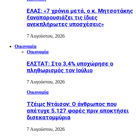
ΕΛΑΣ: «7 χρόνια μετά, ο κ. Μητσοτάκης
ξαναπαρουσιάζει τις ίδιες
ανεκπλήρωτες υποσχέσεις»
7 Αυγούστου, 2026
Οικονομία
Οικονομία
ΕΛΣΤΑΤ: Στο 3,4% υποχώρησε ο
πληθωρισμός τον Ιούλιο
7 Αυγούστου, 2026
Οικονομία
Τζέιμς Ντάισον: Ο άνθρωπος που
απέτυχε 5.127 φορές πριν αποκτήσει
δισεκατομμύρια
7 Αυγούστου, 2026