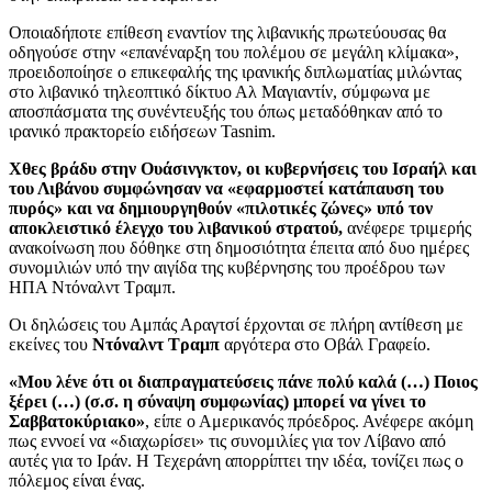
Οποιαδήποτε επίθεση εναντίον της λιβανικής πρωτεύουσας θα
οδηγούσε στην «επανέναρξη του πολέμου σε μεγάλη κλίμακα»,
προειδοποίησε ο επικεφαλής της ιρανικής διπλωματίας μιλώντας
στο λιβανικό τηλεοπτικό δίκτυο Αλ Μαγιαντίν, σύμφωνα με
αποσπάσματα της συνέντευξής του όπως μεταδόθηκαν από το
ιρανικό πρακτορείο ειδήσεων Tasnim.
Χθες βράδυ στην Ουάσινγκτον, οι κυβερνήσεις του Ισραήλ και
του Λιβάνου συμφώνησαν να «εφαρμοστεί κατάπαυση του
πυρός» και να δημιουργηθούν «πιλοτικές ζώνες» υπό τον
αποκλειστικό έλεγχο του λιβανικού στρατού,
ανέφερε τριμερής
ανακοίνωση που δόθηκε στη δημοσιότητα έπειτα από δυο ημέρες
συνομιλιών υπό την αιγίδα της κυβέρνησης του προέδρου των
ΗΠΑ Ντόναλντ Τραμπ.
Οι δηλώσεις του Αμπάς Αραγτσί έρχονται σε πλήρη αντίθεση με
εκείνες του
Ντόναλντ Τραμπ
αργότερα στο Οβάλ Γραφείο.
«Μου λένε ότι οι διαπραγματεύσεις πάνε πολύ καλά (…) Ποιος
ξέρει (…) (σ.σ. η σύναψη συμφωνίας) μπορεί να γίνει το
Σαββατοκύριακο»
, είπε ο Αμερικανός πρόεδρος. Ανέφερε ακόμη
πως εννοεί να «διαχωρίσει» τις συνομιλίες για τον Λίβανο από
αυτές για το Ιράν. Η Τεχεράνη απορρίπτει την ιδέα, τονίζει πως ο
πόλεμος είναι ένας.