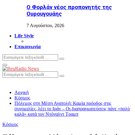
Ο Φορλάν νέος προπονητής της
Ουρουγουάης
7 Αυγούστου, 2026
Life Style
Επικοινωνία
Search
Search
for:
Primary
Menu
Search
Search
for:
Αρχική
Κόσμος
Πόλεμος στη Μέση Ανατολή: Καμία πρόοδος στις
συνομιλίες, λέει το Ιράν – Οι διαπραγματεύσεις πάνε «πολύ
καλά» κατά τον Ντόναλντ Τραμπ
Κόσμος