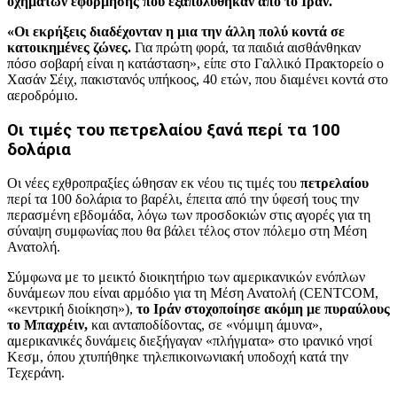
οχημάτων εφόρμησης που εξαπολύθηκαν από το Ιράν.
«Οι εκρήξεις διαδέχονταν η μια την άλλη πολύ κοντά σε
κατοικημένες ζώνες.
Για πρώτη φορά, τα παιδιά αισθάνθηκαν
πόσο σοβαρή είναι η κατάσταση», είπε στο Γαλλικό Πρακτορείο ο
Χασάν Σέιχ, πακιστανός υπήκοος, 40 ετών, που διαμένει κοντά στο
αεροδρόμιο.
Οι τιμές του πετρελαίου ξανά περί τα 100
δολάρια
Οι νέες εχθροπραξίες ώθησαν εκ νέου τις τιμές του
πετρελαίου
περί τα 100 δολάρια το βαρέλι, έπειτα από την ύφεσή τους την
περασμένη εβδομάδα, λόγω των προσδοκιών στις αγορές για τη
σύναψη συμφωνίας που θα βάλει τέλος στον πόλεμο στη Μέση
Ανατολή.
Σύμφωνα με το μεικτό διοικητήριο των αμερικανικών ενόπλων
δυνάμεων που είναι αρμόδιο για τη Μέση Ανατολή (CENTCOM,
«κεντρική διοίκηση»),
το Ιράν στοχοποίησε ακόμη με πυραύλους
το Μπαχρέιν,
και ανταποδίδοντας, σε «νόμιμη άμυνα»,
αμερικανικές δυνάμεις διεξήγαγαν «πλήγματα» στο ιρανικό νησί
Κεσμ, όπου χτυπήθηκε τηλεπικοινωνιακή υποδοχή κατά την
Τεχεράνη.