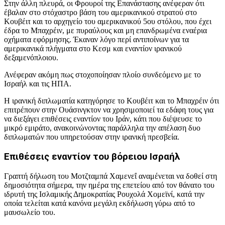
Στην άλλη πλευρά, οι Φρουροί της Επανάστασης ανέφεραν ότι
έβαλαν στο στόχαστρο βάση του αμερικανικού στρατού στο
Κουβέιτ και το αρχηγείο του αμερικανικού 5ου στόλου, που έχει
έδρα το Μπαχρέιν, με πυραύλους και μη επανδρωμένα εναέρια
οχήματα εφόρμησης. Έκαναν λόγο περί αντιποίνων για τα
αμερικανικά πλήγματα στο Κεσμ και εναντίον ιρανικού
δεξαμενόπλοιου.
Ανέφεραν ακόμη πως στοχοποίησαν πλοίο συνδεόμενο με το
Ισραήλ και τις ΗΠΑ.
Η ιρανική διπλωματία κατηγόρησε το Κουβέιτ και το Μπαχρέιν ότι
επιτρέπουν στην Ουάσινγκτον να χρησιμοποιεί τα εδάφη τους για
να διεξάγει επιθέσεις εναντίον του Ιράν, κάτι που διέψευσε το
μικρό εμιράτο, ανακοινώνοντας παράλληλα την απέλαση δυο
διπλωματών που υπηρετούσαν στην ιρανική πρεσβεία.
Επιθέσεις εναντίον του βόρειου Ισραήλ
Γραπτή δήλωση του Μοτζταμπά Χαμενεΐ αναμένεται να δοθεί στη
δημοσιότητα σήμερα, την ημέρα της επετείου από τον θάνατο του
ιδρυτή της Ισλαμικής Δημοκρατίας Ρουχολά Χομεϊνί, κατά την
οποία τελείται κατά κανόνα μεγάλη εκδήλωση γύρω από το
μαυσωλείο του.