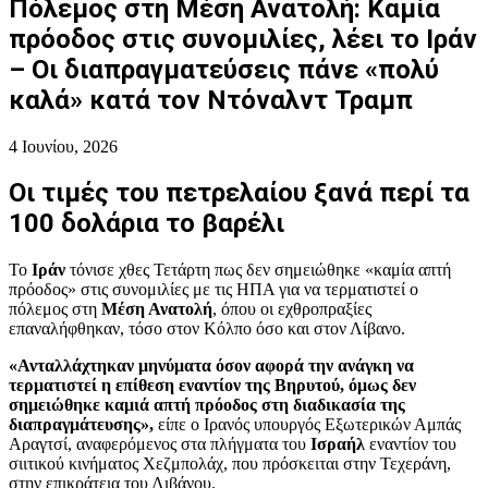
Πόλεμος στη Μέση Ανατολή: Καμία
πρόοδος στις συνομιλίες, λέει το Ιράν
– Οι διαπραγματεύσεις πάνε «πολύ
καλά» κατά τον Ντόναλντ Τραμπ
4 Ιουνίου, 2026
Οι τιμές του πετρελαίου ξανά περί τα
100 δολάρια το βαρέλι
Το
Ιράν
τόνισε χθες Τετάρτη πως δεν σημειώθηκε «καμία απτή
πρόοδος» στις συνομιλίες με τις ΗΠΑ για να τερματιστεί ο
πόλεμος στη
Μέση Ανατολή
, όπου οι εχθροπραξίες
επαναλήφθηκαν, τόσο στον Κόλπο όσο και στον Λίβανο.
«Ανταλλάχτηκαν μηνύματα όσον αφορά την ανάγκη να
τερματιστεί η επίθεση εναντίον της Βηρυτού, όμως δεν
σημειώθηκε καμιά απτή πρόοδος στη διαδικασία της
διαπραγμάτευσης»,
είπε ο Ιρανός υπουργός Εξωτερικών Αμπάς
Αραγτσί, αναφερόμενος στα πλήγματα του
Ισραήλ
εναντίον του
σιιτικού κινήματος Χεζμπολάχ, που πρόσκειται στην Τεχεράνη,
στην επικράτεια του Λιβάνου.