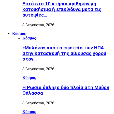
Επτά στα 10 κτήρια κρίθηκαν μη
κατοικήσιμα ή επικίνδυνα μετά τις
αυτοψίες…
8 Αυγούστου, 2026
Κόσμος
Κόσμος
«Μπλόκο» από το εφετείο των ΗΠΑ
στην κατασκευή της αίθουσας χορού
στον…
8 Αυγούστου, 2026
Κόσμος
Η Ρωσία έπληξε δύο πλοία στη Μαύρη
Θάλασσα
8 Αυγούστου, 2026
Κόσμος