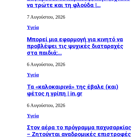
να τρώτε και τη φλούδα |…
7 Αυγούστου, 2026
Υγεία
Μπορεί μια εφαρμογή για κινητό να
προβλέψει τις ψυχικές διαταραχές
στα παιδιά;…
6 Αυγούστου, 2026
Υγεία
Τα «καλοκαιρινά» της έβαλε (και)
φέτος η γρίπη | in.gr
6 Αυγούστου, 2026
Υγεία
Στον αέρα το πρόγραμμα παχυσαρκίας
– Ζητούνται αναδρομικές επιστροφές