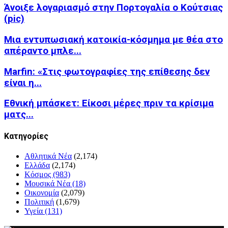
Άνοιξε λογαριασμό στην Πορτογαλία ο Κούτσιας
(pic)
Μια εντυπωσιακή κατοικία-κόσμημα με θέα στο
απέραντο μπλε...
Marfin: «Στις φωτογραφίες της επίθεσης δεν
είναι η...
Εθνική μπάσκετ: Είκοσι μέρες πριν τα κρίσιμα
ματς...
Kατηγορίες
Αθλητικά Νέα
(2,174)
Ελλάδα
(2,174)
Κόσμος
(983)
Μουσικά Νέα
(18)
Οικονομία
(2,079)
Πολιτική
(1,679)
Υγεία
(131)