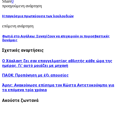
Share
0
προηγούμενη ανάρτηση
H παγκόσμια πρωτεύουσα των λουλουδιών
επόμενη ανάρτηση
Φωτιά στο Αιγάλεω: Συνεχίζουν να επιχειρούν οι πυροσβεστικές
δυνάμεις
Σχετικές αναρτήσεις
Ο Χάαλαντ ζει σαν επαγγελματίας αθλητής κάθε ώρα της
ημέρας. Γι’ αυτό μοιάζει με μηχανή
ΠΑΟΚ: Προπόνηση με έξι απουσίες
Άρης: Ανακοίνωσε επίσημα τον Κώστα Αντετοκούνμπο για
τα επόμενα τρία χρόνια
Ακούστε ζωντανά