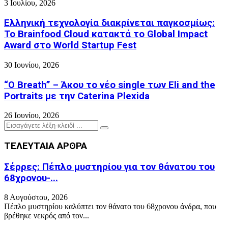
3 Ιουλίου, 2026
Ελληνική τεχνολογία διακρίνεται παγκοσμίως:
Το Brainfood Cloud κατακτά το Global Impact
Award στο World Startup Fest
30 Ιουνίου, 2026
“O Breath” – Άκου το νέο single των Eli and the
Portraits με την Caterina Plexida
26 Ιουνίου, 2026
Search
Search
for:
ΤΕΛΕΥΤΑΙΑ ΑΡΘΡΑ
Σέρρες: Πέπλο μυστηρίου για τον θάνατου του
68χρονου-...
8 Αυγούστου, 2026
Πέπλο μυστηρίου καλύπτει τον θάνατο του 68χρονου άνδρα, που
βρέθηκε νεκρός από τον...