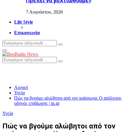
Πρέπει να βελτιωθούμε»
7 Αυγούστου, 2026
Life Style
Επικοινωνία
Search
Search
for:
Primary
Menu
Search
Search
for:
Αρχική
Υγεία
Πώς να βγούμε αλώβητοι από τον καύσωνα: Ο απόλυτος
οδηγός επιβίωσης | in.gr
Υγεία
Πώς να βγούμε αλώβητοι από τον