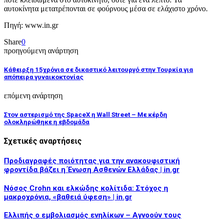
αυτοκίνητα μετατρέπονται σε φούρνους μέσα σε ελάχιστο χρόνο.
Πηγή: www.in.gr
Share
0
προηγούμενη ανάρτηση
Κάθειρξη 15χρόνια σε δικαστικό λειτουργό στην Τουρκία για
απόπειρα γυναικοκτονίας
επόμενη ανάρτηση
Στον αστερισμό της SpaceX η Wall Street – Με κέρδη
ολοκληρώθηκε η εβδομάδα
Σχετικές αναρτήσεις
Προδιαγραφές ποιότητας για την ανακουφιστική
φροντίδα βάζει η Ένωση Ασθενών Ελλάδας | in.gr
Νόσος Crohn και ελκώδης κολίτιδα: Στόχος η
μακροχρόνια, «βαθειά ύφεση» | in.gr
Ελλιπής ο εμβολιασμός ενηλίκων – Αγνοούν τους