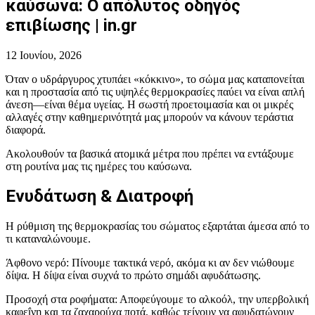
καύσωνα: Ο απόλυτος οδηγός
επιβίωσης | in.gr
12 Ιουνίου, 2026
Όταν ο υδράργυρος χτυπάει «κόκκινο», το σώμα μας καταπονείται
και η προστασία από τις υψηλές θερμοκρασίες παύει να είναι απλή
άνεση—είναι θέμα υγείας. Η σωστή προετοιμασία και οι μικρές
αλλαγές στην καθημερινότητά μας μπορούν να κάνουν τεράστια
διαφορά.
Ακολουθούν τα βασικά ατομικά μέτρα που πρέπει να εντάξουμε
στη ρουτίνα μας τις ημέρες του καύσωνα.
Ενυδάτωση & Διατροφή
Η ρύθμιση της θερμοκρασίας του σώματος εξαρτάται άμεσα από το
τι καταναλώνουμε.
Άφθονο νερό: Πίνουμε τακτικά νερό, ακόμα κι αν δεν νιώθουμε
δίψα. Η δίψα είναι συχνά το πρώτο σημάδι αφυδάτωσης.
Προσοχή στα ροφήματα: Αποφεύγουμε το αλκοόλ, την υπερβολική
καφεΐνη και τα ζαχαρούχα ποτά, καθώς τείνουν να αφυδατώνουν