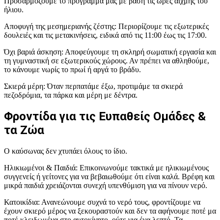
Προσαρμόζουμε το πρόγραμμά μας με βάση τις ώρες αιχμής του
ήλιου.
Αποφυγή της μεσημεριανής ζέστης: Περιορίζουμε τις εξωτερικές
δουλειές και τις μετακινήσεις, ειδικά από τις 11:00 έως τις 17:00.
Όχι βαριά άσκηση: Αποφεύγουμε τη σκληρή σωματική εργασία και
τη γυμναστική σε εξωτερικούς χώρους. Αν πρέπει να αθληθούμε,
το κάνουμε νωρίς το πρωί ή αργά το βράδυ.
Σκιερά μέρη: Όταν περπατάμε έξω, προτιμάμε τα σκιερά
πεζοδρόμια, τα πάρκα και μέρη με δέντρα.
Φροντίδα για τις Ευπαθείς Ομάδες &
τα Ζώα
Ο καύσωνας δεν χτυπάει όλους το ίδιο.
Ηλικιωμένοι & Παιδιά: Επικοινωνούμε τακτικά με ηλικιωμένους
συγγενείς ή γείτονες για να βεβαιωθούμε ότι είναι καλά. Βρέφη και
μικρά παιδιά χρειάζονται συνεχή υπενθύμιση για να πίνουν νερό.
Κατοικίδια: Ανανεώνουμε συχνά το νερό τους, φροντίζουμε να
έχουν σκιερό μέρος να ξεκουραστούν και δεν τα αφήνουμε ποτέ μα
ποτέ κλειδωμένα στο αυτοκίνητο, ούτε για ένα λεπτό. Τα