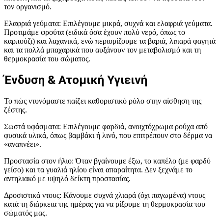
τον οργανισμό.
Ελαφριά γεύματα: Επιλέγουμε μικρά, συχνά και ελαφριά γεύματα.
Προτιμάμε φρούτα (ειδικά όσα έχουν πολύ νερό, όπως το
καρπούζι) και λαχανικά, ενώ περιορίζουμε τα βαριά, λιπαρά φαγητά
και τα πολλά μπαχαρικά που αυξάνουν τον μεταβολισμό και τη
θερμοκρασία του σώματος.
Ένδυση & Ατομική Υγιεινή
Το πώς ντυνόμαστε παίζει καθοριστικό ρόλο στην αίσθηση της
ζέστης.
Σωστά υφάσματα: Επιλέγουμε φαρδιά, ανοιχτόχρωμα ρούχα από
φυσικά υλικά, όπως βαμβάκι ή λινό, που επιτρέπουν στο δέρμα να
«αναπνέει».
Προστασία στον ήλιο: Όταν βγαίνουμε έξω, το καπέλο (με φαρδύ
γείσο) και τα γυαλιά ηλίου είναι απαραίτητα. Δεν ξεχνάμε το
αντηλιακό με υψηλό δείκτη προστασίας.
Δροσιστικά ντους: Κάνουμε συχνά χλιαρά (όχι παγωμένα) ντους
κατά τη διάρκεια της ημέρας για να ρίξουμε τη θερμοκρασία του
σώματός μας.