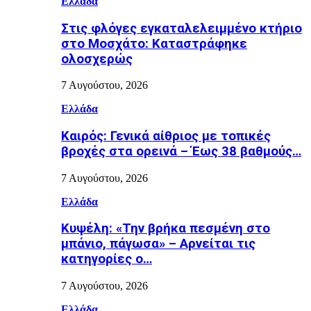
Ελλάδα
Στις φλόγες εγκαταλελειμμένο κτήριο
στο Μοσχάτο: Καταστράφηκε
ολοσχερώς
7 Αυγούστου, 2026
Ελλάδα
Καιρός: Γενικά αίθριος με τοπικές
βροχές στα ορεινά – Έως 38 βαθμούς…
7 Αυγούστου, 2026
Ελλάδα
Κυψέλη: «Την βρήκα πεσμένη στο
μπάνιο, πάγωσα» – Αρνείται τις
κατηγορίες ο…
7 Αυγούστου, 2026
Ελλάδα