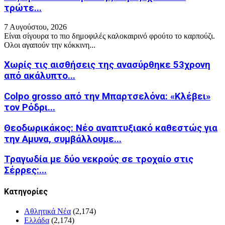
τρώτε...
7 Αυγούστου, 2026
Eίναι σίγουρα το πιο δημοφιλές καλοκαιρινό φρούτο το καρπούζι.
Ολοι αγαπούν την κόκκινη...
Χωρίς τις αισθήσεις της ανασύρθηκε 53χρονη
από ακάλυπτο...
Colpo grosso από την Μπαρτσελόνα: «Κλέβει»
τον Ρόδρι...
Θεοδωρικάκος: Νέο αναπτυξιακό καθεστώς για
την Αμυνα, συμβάλλουμε...
Τραγωδία με δύο νεκρούς σε τροχαίο στις
Σέρρες:...
Kατηγορίες
Αθλητικά Νέα
(2,174)
Ελλάδα
(2,174)