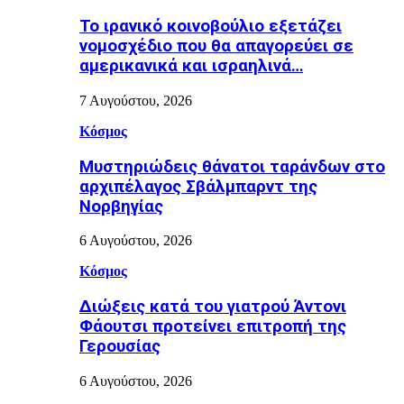
Το ιρανικό κοινοβούλιο εξετάζει
νομοσχέδιο που θα απαγορεύει σε
αμερικανικά και ισραηλινά…
7 Αυγούστου, 2026
Κόσμος
Μυστηριώδεις θάνατοι ταράνδων στο
αρχιπέλαγος Σβάλμπαρντ της
Νορβηγίας
6 Αυγούστου, 2026
Κόσμος
Διώξεις κατά του γιατρού Άντονι
Φάουτσι προτείνει επιτροπή της
Γερουσίας
6 Αυγούστου, 2026