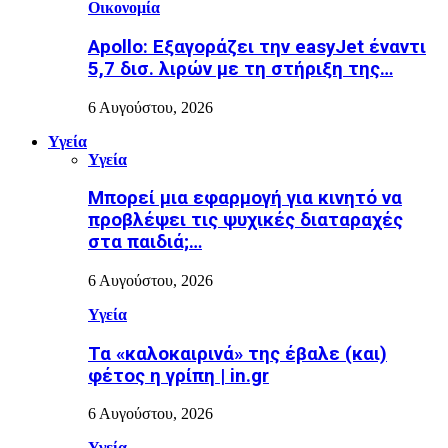
Οικονομία
Apollo: Εξαγοράζει την easyJet έναντι
5,7 δισ. λιρών με τη στήριξη της…
6 Αυγούστου, 2026
Υγεία
Υγεία
Μπορεί μια εφαρμογή για κινητό να
προβλέψει τις ψυχικές διαταραχές
στα παιδιά;…
6 Αυγούστου, 2026
Υγεία
Τα «καλοκαιρινά» της έβαλε (και)
φέτος η γρίπη | in.gr
6 Αυγούστου, 2026
Υγεία