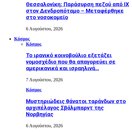
Θεσσαλονίκη: Παράσυρση πεζού από ΙΧ
στον Δενδροπόταμο – Μεταφέρθηκε
στο νοσοκομείο
6 Αυγούστου, 2026
Κόσμος
Κόσμος
Το ιρανικό κοινοβούλιο εξετάζει
νομοσχέδιο που θα απαγορεύει σε
αμερικανικά και ισραηλινά…
7 Αυγούστου, 2026
Κόσμος
Μυστηριώδεις θάνατοι ταράνδων στο
αρχιπέλαγος Σβάλμπαρντ της
Νορβηγίας
6 Αυγούστου, 2026