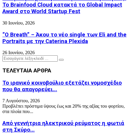
Το Brainfood Cloud κατακτά το Global Impact
Award στο World Startup Fest
30 Ιουνίου, 2026
“O Breath” – Άκου το νέο single των Eli and the
Portraits με την Caterina Plexida
26 Ιουνίου, 2026
Search
Search
for:
ΤΕΛΕΥΤΑΙΑ ΑΡΘΡΑ
Το ιρανικό κοινοβούλιο εξετάζει νομοσχέδιο
που θα απαγορεύει...
7 Αυγούστου, 2026
Προβλέπει πρόστιμα ύψους έως και 20% της αξίας του φορτίου,
στα πλοία που...
Από γεννήτρια ηλεκτρικού ρεύματος η φωτιά
στη Σκύρο...