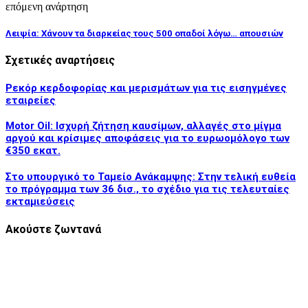
επόμενη ανάρτηση
Λειψία: Χάνουν τα διαρκείας τους 500 οπαδοί λόγω… απουσιών
Σχετικές αναρτήσεις
Ρεκόρ κερδοφορίας και μερισμάτων για τις εισηγμένες
εταιρείες
Motor Oil: Ισχυρή ζήτηση καυσίμων, αλλαγές στο μίγμα
αργού και κρίσιμες αποφάσεις για το ευρωομόλογο των
€350 εκατ.
Στο υπουργικό το Ταμείο Ανάκαμψης: Στην τελική ευθεία
το πρόγραμμα των 36 δισ., το σχέδιο για τις τελευταίες
εκταμιεύσεις
Ακούστε ζωντανά