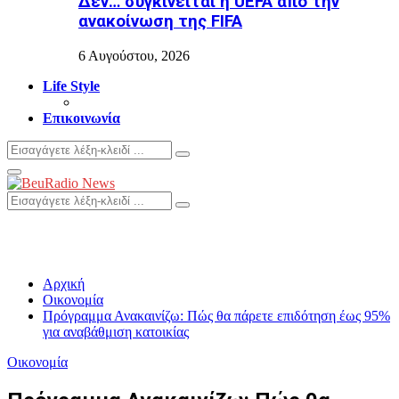
Δεν… συγκινείται η UEFA από την
ανακοίνωση της FIFA
6 Αυγούστου, 2026
Life Style
Επικοινωνία
Search
Search
for:
Primary
Menu
Search
Search
for:
Αρχική
Οικονομία
Πρόγραμμα Ανακαινίζω: Πώς θα πάρετε επιδότηση έως 95%
για αναβάθμιση κατοικίας
Οικονομία