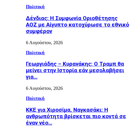
Πολιτική
Δένδιας: Η Συμφωνία Οριοθέτησης
ΑΟΖ με Αίγυπτο κατοχύρωσε το εθνικό
συμφέρον
6 Αυγούστου, 2026
Πολιτική
Γεωργιάδης – Κυρανάκης: Ο Τραμπ θα
μείνει στην Ιστορία εάν μεσολαβήσει
για…
6 Αυγούστου, 2026
Πολιτική
ΚΚΕ για Χιροσίμα, Ναγκασάκι: Η
ανθρωπότητα βρίσκεται πιο κοντά σε
έναν νέο…