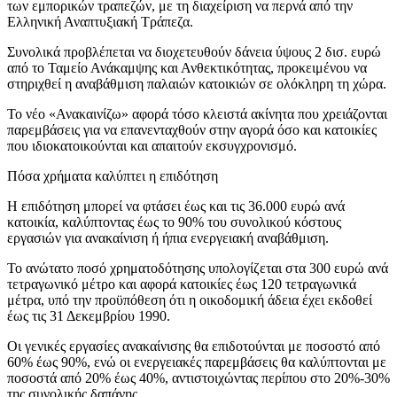
των εμπορικών τραπεζών, με τη διαχείριση να περνά από την
Ελληνική Αναπτυξιακή Τράπεζα.
Συνολικά προβλέπεται να διοχετευθούν δάνεια ύψους 2 δισ. ευρώ
από το Ταμείο Ανάκαμψης και Ανθεκτικότητας, προκειμένου να
στηριχθεί η αναβάθμιση παλαιών κατοικιών σε ολόκληρη τη χώρα.
Το νέο «Ανακαινίζω» αφορά τόσο κλειστά ακίνητα που χρειάζονται
παρεμβάσεις για να επανενταχθούν στην αγορά όσο και κατοικίες
που ιδιοκατοικούνται και απαιτούν εκσυγχρονισμό.
Πόσα χρήματα καλύπτει η επιδότηση
Η επιδότηση μπορεί να φτάσει έως και τις 36.000 ευρώ ανά
κατοικία, καλύπτοντας έως το 90% του συνολικού κόστους
εργασιών για ανακαίνιση ή ήπια ενεργειακή αναβάθμιση.
Το ανώτατο ποσό χρηματοδότησης υπολογίζεται στα 300 ευρώ ανά
τετραγωνικό μέτρο και αφορά κατοικίες έως 120 τετραγωνικά
μέτρα, υπό την προϋπόθεση ότι η οικοδομική άδεια έχει εκδοθεί
έως τις 31 Δεκεμβρίου 1990.
Οι γενικές εργασίες ανακαίνισης θα επιδοτούνται με ποσοστό από
60% έως 90%, ενώ οι ενεργειακές παρεμβάσεις θα καλύπτονται με
ποσοστά από 20% έως 40%, αντιστοιχώντας περίπου στο 20%-30%
της συνολικής δαπάνης.