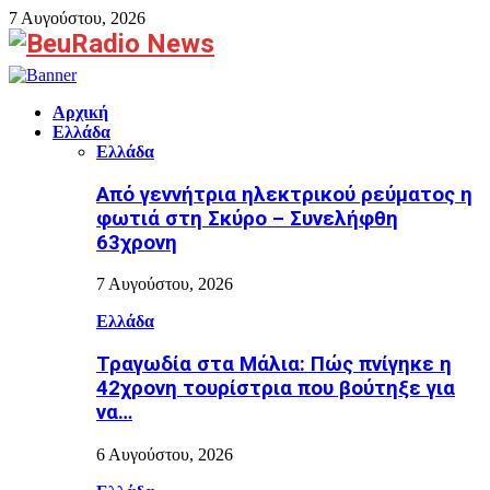
7 Αυγούστου, 2026
Facebook
Αρχική
Ελλάδα
Ελλάδα
Από γεννήτρια ηλεκτρικού ρεύματος η
φωτιά στη Σκύρο – Συνελήφθη
63χρονη
7 Αυγούστου, 2026
Ελλάδα
Τραγωδία στα Μάλια: Πώς πνίγηκε η
42χρονη τουρίστρια που βούτηξε για
να…
6 Αυγούστου, 2026