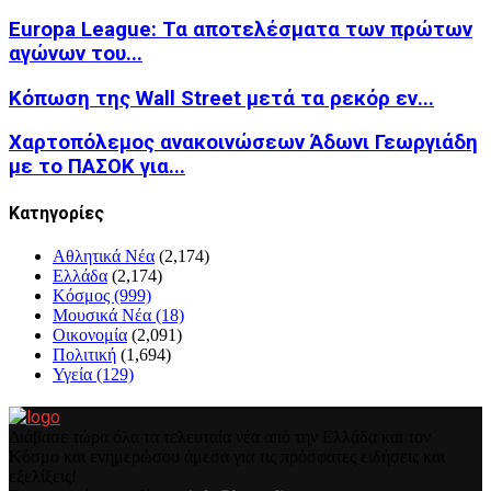
Europa League: Τα αποτελέσματα των πρώτων
αγώνων του...
Κόπωση της Wall Street μετά τα ρεκόρ εν...
Χαρτοπόλεμος ανακοινώσεων Άδωνι Γεωργιάδη
με το ΠΑΣΟΚ για...
Kατηγορίες
Αθλητικά Νέα
(2,174)
Ελλάδα
(2,174)
Κόσμος
(999)
Μουσικά Νέα
(18)
Οικονομία
(2,091)
Πολιτική
(1,694)
Υγεία
(129)
Διάβασε τώρα όλα τα τελευταία νέα από την Ελλάδα και τον
Κόσμο και ενημερώσου άμεσα για τις πρόσφατες ειδήσεις και
εξελίξεις!