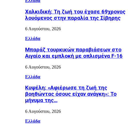
Ελλάδα
Χαλκιδική: Τη ζωή του έχασε 69χρονος
λουόμενος στην παραλία της Σίβηρης
6 Αυγούστου, 2026
Ελλάδα
Μπαράζ τουρκικών παραβιάσεων στο
Αιγαίο και εμπλοκή με οπλισμένα F-16
6 Αυγούστου, 2026
Ελλάδα
Κυψέλη: «Αφιέρωσε τη ζωή της
βοηθώντας όσους είχαν ανάγκη»: Το
μήνυμα της…
6 Αυγούστου, 2026
Ελλάδα