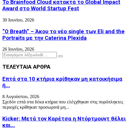
Το Brainfood Cloud κατακτά το Global Impact
Award στο World Startup Fest
30 Ιουνίου, 2026
“O Breath” – Άκου το νέο single των Eli and the
Portraits με την Caterina Plexida
26 Ιουνίου, 2026
Search
Search
for:
ΤΕΛΕΥΤΑΙΑ ΑΡΘΡΑ
Επτά στα 10 κτήρια κρίθηκαν μη κατοικήσιμα
ή...
8 Αυγούστου, 2026
Σχεδόν επτά στα δέκα κτήρια που ελέγχθηκαν στις πυρόπληκτες
περιοχές κρίθηκαν προσωρινά μη...
Kicker: Μετά τον Καρέτσα η Ντόρτμουντ θέλει
και...