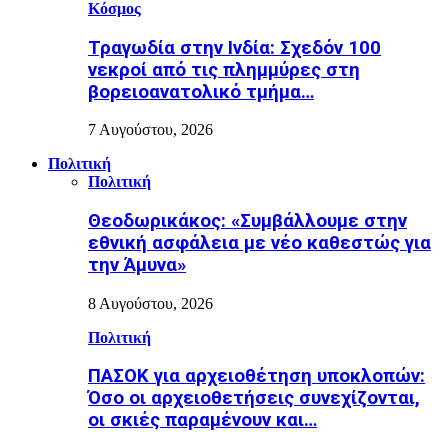
Κόσμος
Τραγωδία στην Ινδία: Σχεδόν 100
νεκροί από τις πλημμύρες στη
βορειοανατολικό τμήμα…
7 Αυγούστου, 2026
Πολιτική
Πολιτική
Θεοδωρικάκος: «Συμβάλλουμε στην
εθνική ασφάλεια με νέο καθεστώς για
την Άμυνα»
8 Αυγούστου, 2026
Πολιτική
ΠΑΣΟΚ για αρχειοθέτηση υποκλοπών:
Όσο οι αρχειοθετήσεις συνεχίζονται,
οι σκιές παραμένουν και…