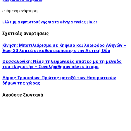
επόμενη ανάρτηση
Έλλειμμα εμπιστοσύνης για τα Κέντρα Υγείας | in.gr
Σχετικές αναρτήσεις
Κίνηση: Μποτιλιάρισμα σε Κηφισό και λεωφόρο Αθηνών –
Έως 30 λεπτά οι καθυστερήσεις στην Αττική Οδό
Θεσσαλονίκη: Νέες τηλεφωνικές απάτες με τη μέθοδο
του «λογιστή» – Συνελήφθησαν πέντε άτομα
Δήμος Τρικκαίων: Πρώτος μεταξύ των Ηπειρωτικών
δήμων της χώρας
Ακούστε ζωντανά