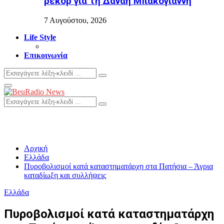
ρεκόρ για τη Δανάη Μπακογιάννη
7 Αυγούστου, 2026
Life Style
Επικοινωνία
Search
Search
for:
Primary
Menu
Search
Search
for:
Αρχική
Ελλάδα
Πυροβολισμοί κατά καταστηματάρχη στα Πατήσια – Άγρια
καταδίωξη και συλλήψεις
Ελλάδα
Πυροβολισμοί κατά καταστηματάρχη