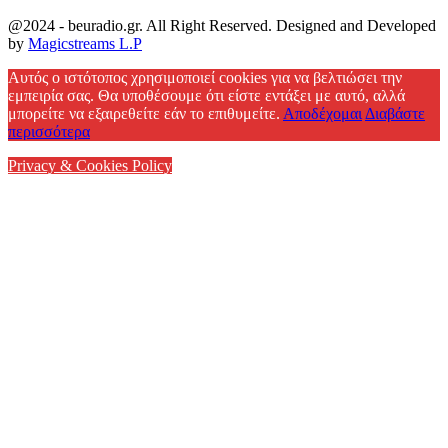
@2024 - beuradio.gr. All Right Reserved. Designed and Developed
by
Magicstreams L.P
Facebook
Αυτός ο ιστότοπος χρησιμοποιεί cookies για να βελτιώσει την
εμπειρία σας. Θα υποθέσουμε ότι είστε εντάξει με αυτό, αλλά
μπορείτε να εξαιρεθείτε εάν το επιθυμείτε.
Αποδέχομαι
Διαβάστε
περισσότερα
Privacy & Cookies Policy