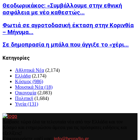
Θεοδωρικάκος: «Συμβάλλουμε στην εθνική
ασφάλεια με νέο καθεστώς...
Φωτιά σε αγροτοδασική έκταση στην Κορινθία
– Μήνυμα...
Σε δημοπρασία η μπάλα που άγγιξε το «χέρι...
Kατηγορίες
Αθλητικά Νέα
(2,174)
Ελλάδα
(2,174)
Κόσμος
(986)
Μουσικά Νέα
(18)
Οικονομία
(2,083)
Πολιτική
(1,684)
Υγεία
(131)
Διάβασε τώρα όλα τα τελευταία νέα από την Ελλάδα και τον
Κόσμο και ενημερώσου άμεσα για τις πρόσφατες ειδήσεις και
εξελίξεις!
Επικοινωνήστε μαζί μας:
info@beuradio.gr