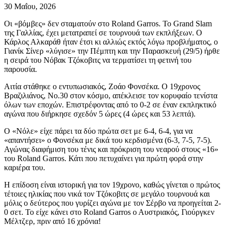
30 Μαΐου, 2026
Οι «βόμβες» δεν σταματούν στο Roland Garros. Το Grand Slam
της Γαλλίας, έχει μετατραπεί σε τουρνουά των εκπλήξεων. Ο
Κάρλος Αλκαράθ ήταν έτσι κι αλλιώς εκτός λόγω προβλήματος, ο
Γιανίκ Σίνερ «λύγισε» την Πέμπτη και την Παρασκευή (29/5) ήρθε
η σειρά του Νόβακ Τζόκοβιτς να τερματίσει τη φετινή του
παρουσία.
Αιτία στάθηκε ο εντυπωσιακός, Ζοάο Φονσέκα. Ο 19χρονος
Βραζιλιάνος, Νο.30 στον κόσμο, απέκλεισε τον κορυφαίο τενίστα
όλων των εποχών. Επιστρέφοντας από το 0-2 σε έναν εκπληκτικό
αγώνα που διήρκησε σχεδόν 5 ώρες (4 ώρες και 53 λεπτά).
Ο «Νόλε» είχε πάρει τα δύο πρώτα σετ με 6-4, 6-4, για να
«απαντήσει» ο Φονσέκα με δικά του κερδισμένα (6-3, 7-5, 7-5).
Αγώνας διαφήμιση του τένις και πρόκριση του νεαρού στους «16»
του Roland Garros. Κάτι που πετυχαίνει για πρώτη φορά στην
καριέρα του.
Η επίδοση είναι ιστορική για τον 19χρονο, καθώς γίνεται ο πρώτος
τέτοιες ηλικίας που νικά τον Τζόκοβιτς σε μεγάλο τουρνουά και
μόλις ο δεύτερος που γυρίζει αγώνα με τον Σέρβο να προηγείται 2-
0 σετ. Το είχε κάνει στο Roland Garros ο Αυστριακός, Γιούργκεν
Μέλτζερ, πριν από 16 χρόνια!