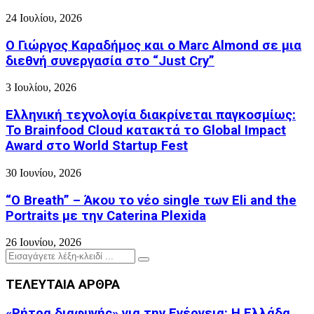
24 Ιουλίου, 2026
Ο Γιώργος Καραδήμος και ο Marc Almond σε μια
διεθνή συνεργασία στο “Just Cry”
3 Ιουλίου, 2026
Ελληνική τεχνολογία διακρίνεται παγκοσμίως:
Το Brainfood Cloud κατακτά το Global Impact
Award στο World Startup Fest
30 Ιουνίου, 2026
“O Breath” – Άκου το νέο single των Eli and the
Portraits με την Caterina Plexida
26 Ιουνίου, 2026
Search
Search
for:
ΤΕΛΕΥΤΑΙΑ ΑΡΘΡΑ
«Ρήτρα διαφυγής» για την Ενέργεια: Η Ελλάδα