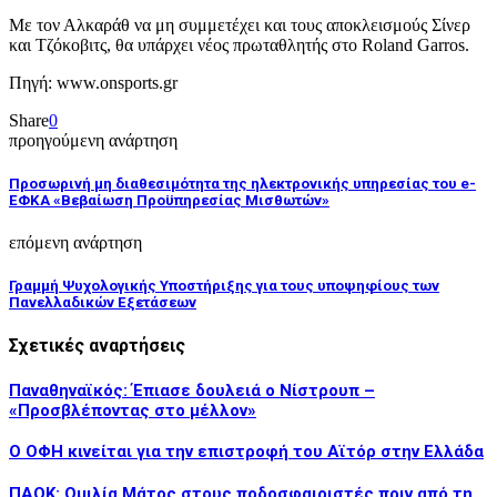
Με τον Αλκαράθ να μη συμμετέχει και τους αποκλεισμούς Σίνερ
και Τζόκοβιτς, θα υπάρχει νέος πρωταθλητής στο Roland Garros.
Πηγή: www.onsports.gr
Share
0
προηγούμενη ανάρτηση
Προσωρινή μη διαθεσιμότητα της ηλεκτρονικής υπηρεσίας του e-
ΕΦΚΑ «Βεβαίωση Προϋπηρεσίας Μισθωτών»
επόμενη ανάρτηση
Γραμμή Ψυχολογικής Υποστήριξης για τους υποψηφίους των
Πανελλαδικών Εξετάσεων
Σχετικές αναρτήσεις
Παναθηναϊκός: Έπιασε δουλειά ο Νίστρουπ –
«Προσβλέποντας στο μέλλον»
Ο ΟΦΗ κινείται για την επιστροφή του Αϊτόρ στην Ελλάδα
ΠΑΟΚ: Ομιλία Μάτος στους ποδοσφαιριστές πριν από τη