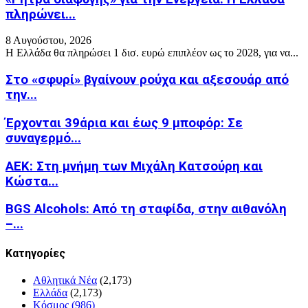
πληρώνει...
8 Αυγούστου, 2026
Η Ελλάδα θα πληρώσει 1 δισ. ευρώ επιπλέον ως το 2028, για να...
Στο «σφυρί» βγαίνουν ρούχα και αξεσουάρ από
την...
Έρχονται 39άρια και έως 9 μποφόρ: Σε
συναγερμό...
ΑΕΚ: Στη μνήμη των Μιχάλη Κατσούρη και
Κώστα...
BGS Alcohols: Από τη σταφίδα, στην αιθανόλη
–...
Kατηγορίες
Αθλητικά Νέα
(2,173)
Ελλάδα
(2,173)
Κόσμος
(986)