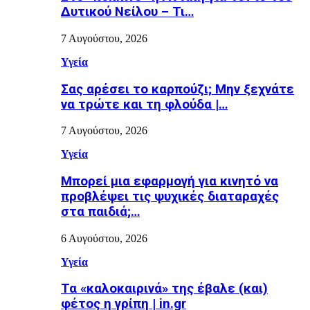
Δυτικού Νείλου – Τι…
7 Αυγούστου, 2026
Υγεία
Σας αρέσει το καρπούζι; Μην ξεχνάτε
να τρώτε και τη φλούδα |…
7 Αυγούστου, 2026
Υγεία
Μπορεί μια εφαρμογή για κινητό να
προβλέψει τις ψυχικές διαταραχές
στα παιδιά;…
6 Αυγούστου, 2026
Υγεία
Τα «καλοκαιρινά» της έβαλε (και)
φέτος η γρίπη | in.gr