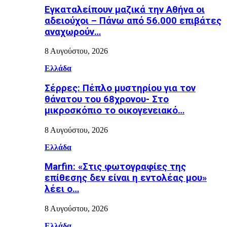
Εγκαταλείπουν μαζικά την Αθήνα οι
αδειούχοι – Πάνω από 56.000 επιβάτες
αναχωρούν…
8 Αυγούστου, 2026
Ελλάδα
Σέρρες: Πέπλο μυστηρίου για τον
θάνατου του 68χρονου- Στο
μικροσκόπιο το οικογενειακό…
8 Αυγούστου, 2026
Ελλάδα
Marfin: «Στις φωτογραφίες της
επίθεσης δεν είναι η εντολέας μου»
λέει ο…
8 Αυγούστου, 2026
Ελλάδα