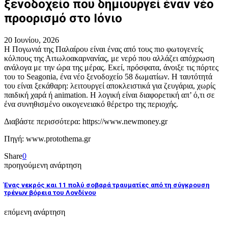
ξενοδοχείο που δημιουργεί έναν νέο
προορισμό στο Ιόνιο
20 Ιουνίου, 2026
Η Πογωνιά της Παλαίρου είναι ένας από τους πιο φωτογενείς
κόλπους της Αιτωλοακαρνανίας, με νερό που αλλάζει απόχρωση
ανάλογα με την ώρα της μέρας. Εκεί, πρόσφατα, άνοιξε τις πόρτες
του το Seagonia, ένα νέο ξενοδοχείο 58 δωματίων. Η ταυτότητά
του είναι ξεκάθαρη: λειτουργεί αποκλειστικά για ζευγάρια, χωρίς
παιδική χαρά ή animation. Η λογική είναι διαφορετική απ’ ό,τι σε
ένα συνηθισμένο οικογενειακό θέρετρο της περιοχής.
Διαβάστε περισσότερα: https://www.newmoney.gr
Πηγή: www.protothema.gr
Share
0
προηγούμενη ανάρτηση
Ένας νεκρός και 11 πολύ σοβαρά τραυματίες από τη σύγκρουση
τρένων βόρεια του Λονδίνου
επόμενη ανάρτηση