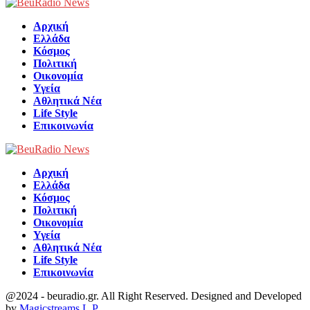
Facebook
Αρχική
Ελλάδα
Κόσμος
Πολιτική
Οικονομία
Υγεία
Αθλητικά Νέα
Life Style
Επικοινωνία
Αρχική
Ελλάδα
Κόσμος
Πολιτική
Οικονομία
Υγεία
Αθλητικά Νέα
Life Style
Επικοινωνία
@2024 - beuradio.gr. All Right Reserved. Designed and Developed
by
Magicstreams L.P