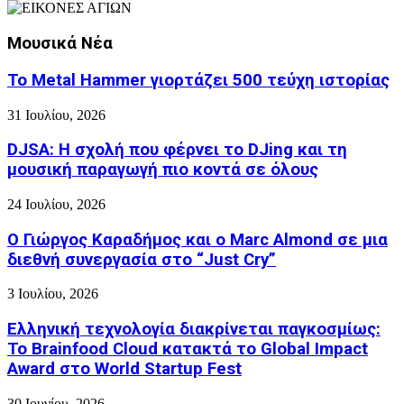
Μουσικά Νέα
Το Metal Hammer γιορτάζει 500 τεύχη ιστορίας
31 Ιουλίου, 2026
DJSA: Η σχολή που φέρνει το DJing και τη
μουσική παραγωγή πιο κοντά σε όλους
24 Ιουλίου, 2026
Ο Γιώργος Καραδήμος και ο Marc Almond σε μια
διεθνή συνεργασία στο “Just Cry”
3 Ιουλίου, 2026
Ελληνική τεχνολογία διακρίνεται παγκοσμίως:
Το Brainfood Cloud κατακτά το Global Impact
Award στο World Startup Fest
30 Ιουνίου, 2026