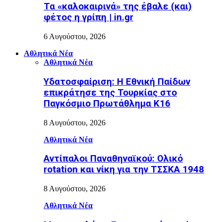
Τα «καλοκαιρινά» της έβαλε (και)
φέτος η γρίπη | in.gr
6 Αυγούστου, 2026
Αθλητικά Νέα
Αθλητικά Νέα
Υδατοσφαίριση: Η Εθνική Παίδων
επικράτησε της Τουρκίας στο
Παγκόσμιο Πρωτάθλημα Κ16
8 Αυγούστου, 2026
Αθλητικά Νέα
Αντίπαλοι Παναθηναϊκού: Ολικό
rotation και νίκη για την ΤΣΣΚΑ 1948
8 Αυγούστου, 2026
Αθλητικά Νέα