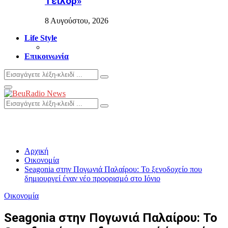
Τέιλορ»
8 Αυγούστου, 2026
Life Style
Επικοινωνία
Search
Search
for:
Primary
Menu
Search
Search
for:
Αρχική
Οικονομία
Seagonia στην Πογωνιά Παλαίρου: Το ξενοδοχείο που
δημιουργεί έναν νέο προορισμό στο Ιόνιο
Οικονομία
Seagonia στην Πογωνιά Παλαίρου: Το