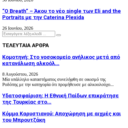
“O Breath” – Άκου το νέο single των Eli and the
Portraits με την Caterina Plexida
26 Ιουνίου, 2026
Search
Search
for:
ΤΕΛΕΥΤΑΙΑ ΑΡΘΡΑ
Κομοτηνή: Στο νοσοκομείο ανήλικος μετά από
κατανάλωση αλκοόλ...
8 Αυγούστου, 2026
Μία υπάλληλο καταστήματος συνελήφθη σε οικισμό της
Ροδόπης με την κατηγορία ότι προμήθευσε με αλκοολούχο...
Υδατοσφαίριση: Η Εθνική Παίδων επικράτησε
της Τουρκίας στο...
Κόμμα Καρυστιανού: Αποχώρηση με αιχμές και
του Μπρουτζάκη