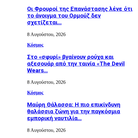
Οι Φρουροί της Επανάστασης λένε ότι
το άνοιγμα του Ορμούζ δεν
σχετίζεται…
8 Αυγούστου, 2026
Κόσμος
Στο «σφυρί» βγαίνουν ρούχα και
αξεσουάρ από την ταινία «The Devil
Wears…
8 Αυγούστου, 2026
Κόσμος
Μαύρη Θάλασσα: Η πιο επικίνδυνη
θαλάσσια ζώνη για την παγκόσμια
εμπορική ναυτιλία…
8 Αυγούστου, 2026