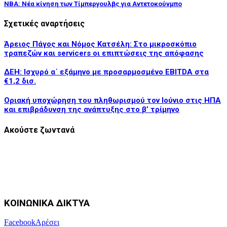
NBA: Νέα κίνηση των Τίμπεργουλβς για Αντετοκούνμπο
Σχετικές αναρτήσεις
Άρειος Πάγος και Νόμος Κατσέλη: Στο μικροσκόπιο
τραπεζών και servicers οι επιπτώσεις της απόφασης
ΔΕΗ: Ισχυρό α΄ εξάμηνο με προσαρμοσμένο EBITDA στα
€1,2 δισ.
Οριακή υποχώρηση του πληθωρισμού τον Ιούνιο στις ΗΠΑ
και επιβράδυνση της ανάπτυξης στο β’ τρίμηνο
Ακούστε ζωντανά
ΚΟΙΝΩΝΙΚΑ ΔΙΚΤΥΑ
Facebook
Αρέσει