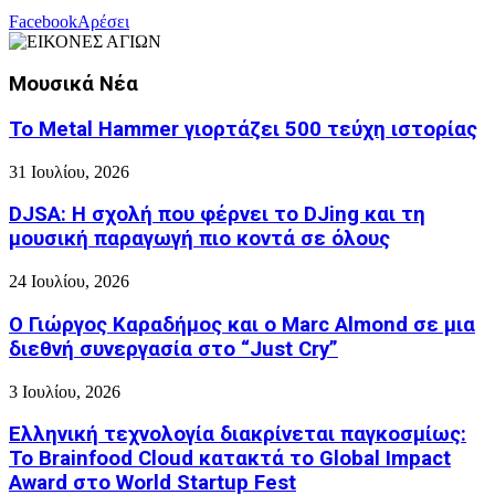
Facebook
Αρέσει
Μουσικά Νέα
Το Metal Hammer γιορτάζει 500 τεύχη ιστορίας
31 Ιουλίου, 2026
DJSA: Η σχολή που φέρνει το DJing και τη
μουσική παραγωγή πιο κοντά σε όλους
24 Ιουλίου, 2026
Ο Γιώργος Καραδήμος και ο Marc Almond σε μια
διεθνή συνεργασία στο “Just Cry”
3 Ιουλίου, 2026
Ελληνική τεχνολογία διακρίνεται παγκοσμίως:
Το Brainfood Cloud κατακτά το Global Impact
Award στο World Startup Fest