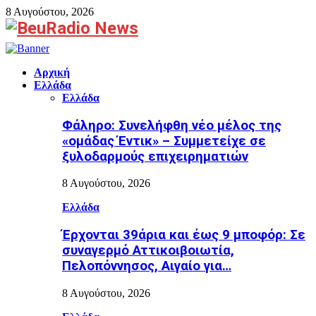
8 Αυγούστου, 2026
Facebook
Αρχική
Ελλάδα
Ελλάδα
Φάληρο: Συνελήφθη νέο μέλος της
«ομάδας Έντικ» – Συμμετείχε σε
ξυλοδαρμούς επιχειρηματιών
8 Αυγούστου, 2026
Ελλάδα
Έρχονται 39άρια και έως 9 μποφόρ: Σε
συναγερμό Αττικοιβοιωτία,
Πελοπόννησος, Αιγαίο για…
8 Αυγούστου, 2026