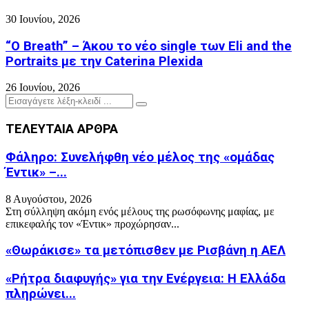
30 Ιουνίου, 2026
“O Breath” – Άκου το νέο single των Eli and the
Portraits με την Caterina Plexida
26 Ιουνίου, 2026
Search
Search
for:
ΤΕΛΕΥΤΑΙΑ ΑΡΘΡΑ
Φάληρο: Συνελήφθη νέο μέλος της «ομάδας
Έντικ» –...
8 Αυγούστου, 2026
Στη σύλληψη ακόμη ενός μέλους της ρωσόφωνης μαφίας, με
επικεφαλής τον «Έντικ» προχώρησαν...
«Θωράκισε» τα μετόπισθεν με Ρισβάνη η ΑΕΛ
«Ρήτρα διαφυγής» για την Ενέργεια: Η Ελλάδα
πληρώνει...