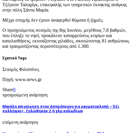
Τζέρσον Ταλαχίγκ, επικεφαλής των υπηρεσιών έκτακτης ανάγκης
στην πόλη Σάντα Μαρία.
Μέχρι στιγμής δεν έχουν αναφερθεί θύματα ή ζημιές.
Ο προηγούμενος σεισμός της 8ης Ιουνίου, μεγέθους 7,8 βαθμών,
που έπληξε το νησί, προκάλεσε καταρρεύσεις κτιρίων και
κατολισθήσεις, εκτοπίζοντας χιλιάδες, σκοτώνοντας 81 ανθρώπους
και τραυματίζοντας περισσότερους από 1.300.
Σχετικά Tags
Σεισμός Φιλιππίνες
Πηγή: www.news.gr
Share
0
προηγούμενη ανάρτηση
Μεγάλη επιχείρηση στον Ασπρόπυργο για ρευματοκλοπή – Έξι
συλλήψεις, ξηλώθηκαν 2,6 χλμ καλωδίων
επόμενη ανάρτηση