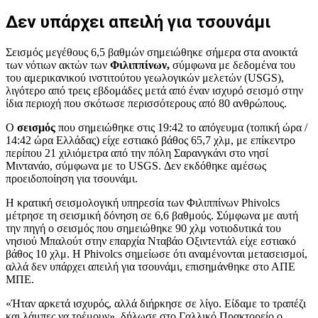
Δεν υπάρχει απειλή για τσουνάμι
Σεισμός μεγέθους 6,5 βαθμών σημειώθηκε σήμερα στα ανοικτά
των νότιων ακτών των
Φιλιππίνων,
σύμφωνα με δεδομένα του
του αμερικανικού ινστιτούτου γεωλογικών μελετών (USGS),
λιγότερο από τρεις εβδομάδες μετά από έναν ισχυρό σεισμό στην
ίδια περιοχή που σκότωσε περισσότερους από 80 ανθρώπους.
Ο
σεισμός
που σημειώθηκε στις 19:42 το απόγευμα (τοπική ώρα /
14:42 ώρα Ελλάδας) είχε εστιακό βάθος 65,7 χλμ, με επίκεντρο
περίπου 21 χιλιόμετρα από την πόλη Σαρανγκάνι στο νησί
Μιντανάο, σύμφωνα με το USGS. Δεν εκδόθηκε αμέσως
προειδοποίηση για τσουνάμι.
Η κρατική σεισμολογική υπηρεσία των Φιλιππίνων Phivolcs
μέτρησε τη σεισμική δόνηση σε 6,6 βαθμούς. Σύμφωνα με αυτή
την πηγή ο σεισμός που σημειώθηκε 90 χλμ νοτιοδυτικά του
νησιού Μπαλούτ στην επαρχία Νταβάο Οξιντεντάλ είχε εστιακό
βάθος 10 χλμ. Η Phivolcs σημείωσε ότι αναμένονται μετασεισμοί,
αλλά δεν υπάρχει απειλή για τσουνάμι, επισημάνθηκε στο ΑΠΕ
ΜΠΕ.
«Ήταν αρκετά ισχυρός, αλλά διήρκησε σε λίγο. Είδαμε το τραπέζι
και λάμπες να τρέμουν», δήλωσε στο Γαλλικό Πρακτορείο ο