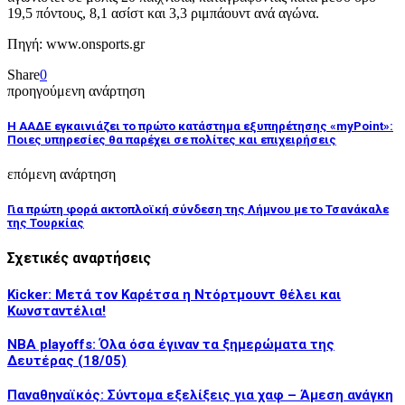
19,5 πόντους, 8,1 ασίστ και 3,3 ριμπάουντ ανά αγώνα.
Πηγή: www.onsports.gr
Share
0
προηγούμενη ανάρτηση
Η ΑΑΔΕ εγκαινιάζει το πρώτο κατάστημα εξυπηρέτησης «myPoint»:
Ποιες υπηρεσίες θα παρέχει σε πολίτες και επιχειρήσεις
επόμενη ανάρτηση
Για πρώτη φορά ακτοπλοϊκή σύνδεση της Λήμνου με το Τσανάκαλε
της Τουρκίας
Σχετικές αναρτήσεις
Kicker: Μετά τον Καρέτσα η Ντόρτμουντ θέλει και
Κωνσταντέλια!
NBA playoffs: Όλα όσα έγιναν τα ξημερώματα της
Δευτέρας (18/05)
Παναθηναϊκός: Σύντομα εξελίξεις για χαφ – Άμεση ανάγκη