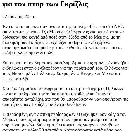
για τον σταρ των Γκρίζλις
22 Ιουνίου, 2026
Ένα από τα πιο «καυτά» ονόματα της φετινής offseason στο NBA
φαίνεται πως είναι ο Τζα Μοράντ. Ο 26χρονος γκαρντ φέρεται να
βρίσκεται πιο κοντά από ποτέ στην έξοδο από το Μέμφις, με τη
διοίκηση των Γκρίζλις να εξετάζει σοβαρά το ενδεχόμενο
αναδιάρθρωσης του ρόστερ και επένδυσης σε νεότερους παίκτες
ενόψει των επόμενων ετών.
Σύμφωνα με τον δημοσιογράφο Σαμ Άμικ, τρεις ομάδες έχουν ήδη
εκδηλώσει έντονο ενδιαφέρον για την περίπτωσή του. Ο λόγος για
τους Νιου Ορλίνς Πέλικανς, Σακραμέντο Κινγκς και Μινεσότα
Τίμπεργουλβς.
Στο ίδιο δημοσίευμα αναφέρεται ότι αυτή τη στιγμή, οι Πέλικανς
είναι το φαβορί για την απόκτησή του, καθώς διαθέτουν τα
απαραίτητα ανταλλάγματα που θα μπορούσαν να ικανοποιήσουν τις
απαιτήσεις των Γκρίζλις σε ένα πιθανό trade.
Η περασμένη αγωνιστική περίοδος δεν εξελίχθηκε ιδανικά για τον
Μοράντ, καθώς οι τραυματισμοί τον κράτησαν μακριά από τα
παρκέ για μεγάλο διάστημα. Ο εκρηκτικός γκαρντ πρόλαβε να
αγωνιστεί σε μόλις 20 παιχνίδια, καταγράφοντας κατά μέσο όρο