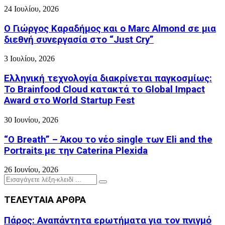
24 Ιουλίου, 2026
Ο Γιώργος Καραδήμος και ο Marc Almond σε μια
διεθνή συνεργασία στο “Just Cry”
3 Ιουλίου, 2026
Ελληνική τεχνολογία διακρίνεται παγκοσμίως:
Το Brainfood Cloud κατακτά το Global Impact
Award στο World Startup Fest
30 Ιουνίου, 2026
“O Breath” – Άκου το νέο single των Eli and the
Portraits με την Caterina Plexida
26 Ιουνίου, 2026
Search
Search
for:
ΤΕΛΕΥΤΑΙΑ ΑΡΘΡΑ
Πάρος: Αναπάντητα ερωτήματα για τον πνιγμό