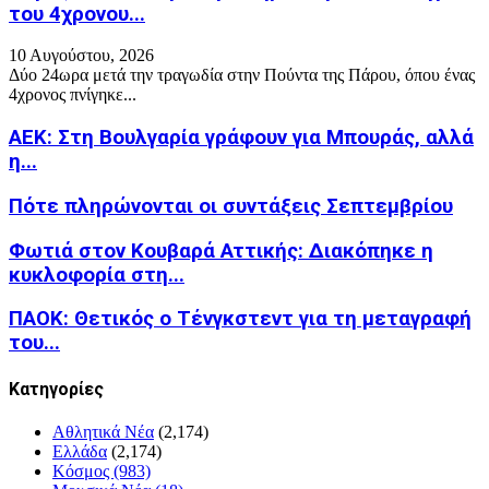
του 4χρονου...
10 Αυγούστου, 2026
Δύο 24ωρα μετά την τραγωδία στην Πούντα της Πάρου, όπου ένας
4χρονος πνίγηκε...
ΑΕΚ: Στη Βουλγαρία γράφουν για Μπουράς, αλλά
η...
Πότε πληρώνονται οι συντάξεις Σεπτεμβρίου
Φωτιά στον Κουβαρά Αττικής: Διακόπηκε η
κυκλοφορία στη...
ΠΑΟΚ: Θετικός ο Τένγκστεντ για τη μεταγραφή
του...
Kατηγορίες
Αθλητικά Νέα
(2,174)
Ελλάδα
(2,174)
Κόσμος
(983)