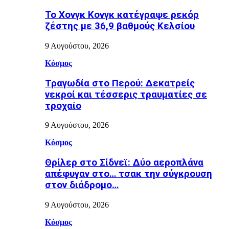
Το Χονγκ Κονγκ κατέγραψε ρεκόρ
ζέστης με 36,9 βαθμούς Κελσίου
9 Αυγούστου, 2026
Κόσμος
Τραγωδία στο Περού: Δεκατρείς
νεκροί και τέσσερις τραυματίες σε
τροχαίο
9 Αυγούστου, 2026
Κόσμος
Θρίλερ στο Σίδνεϊ: Δύο αεροπλάνα
απέφυγαν στο… τσακ την σύγκρουση
στον διάδρομο…
9 Αυγούστου, 2026
Κόσμος