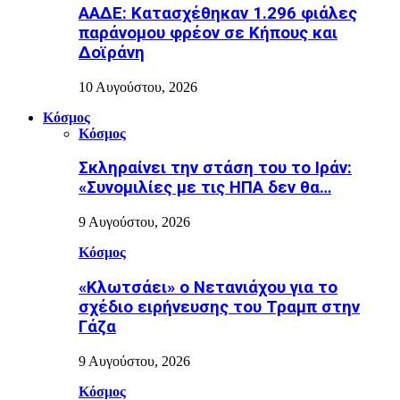
ΑΑΔΕ: Κατασχέθηκαν 1.296 φιάλες
παράνομου φρέον σε Κήπους και
Δοϊράνη
10 Αυγούστου, 2026
Κόσμος
Κόσμος
Σκληραίνει την στάση του το Ιράν:
«Συνομιλίες με τις ΗΠΑ δεν θα…
9 Αυγούστου, 2026
Κόσμος
«Κλωτσάει» ο Νετανιάχου για το
σχέδιο ειρήνευσης του Τραμπ στην
Γάζα
9 Αυγούστου, 2026
Κόσμος