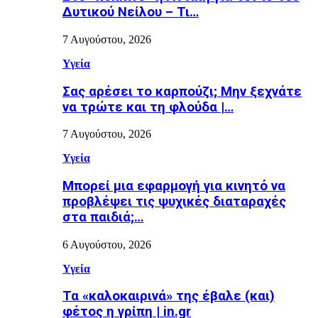
Δυτικού Νείλου – Τι…
7 Αυγούστου, 2026
Υγεία
Σας αρέσει το καρπούζι; Μην ξεχνάτε
να τρώτε και τη φλούδα |…
7 Αυγούστου, 2026
Υγεία
Μπορεί μια εφαρμογή για κινητό να
προβλέψει τις ψυχικές διαταραχές
στα παιδιά;…
6 Αυγούστου, 2026
Υγεία
Τα «καλοκαιρινά» της έβαλε (και)
φέτος η γρίπη | in.gr