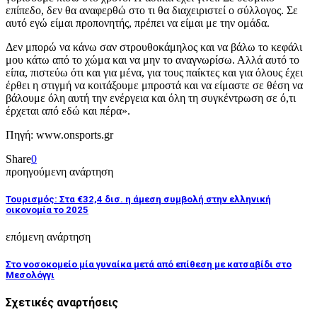
επίπεδο, δεν θα αναφερθώ στο τι θα διαχειριστεί ο σύλλογος. Σε
αυτό εγώ είμαι προπονητής, πρέπει να είμαι με την ομάδα.
Δεν μπορώ να κάνω σαν στρουθοκάμηλος και να βάλω το κεφάλι
μου κάτω από το χώμα και να μην το αναγνωρίσω. Αλλά αυτό το
είπα, πιστεύω ότι και για μένα, για τους παίκτες και για όλους έχει
έρθει η στιγμή να κοιτάξουμε μπροστά και να είμαστε σε θέση να
βάλουμε όλη αυτή την ενέργεια και όλη τη συγκέντρωση σε ό,τι
έρχεται από εδώ και πέρα».
Πηγή: www.onsports.gr
Share
0
προηγούμενη ανάρτηση
Τουρισμός: Στα €32,4 δισ. η άμεση συμβολή στην ελληνική
οικονομία το 2025
επόμενη ανάρτηση
Στο νοσοκομείο μία γυναίκα μετά από επίθεση με κατσαβίδι στο
Μεσολόγγι
Σχετικές αναρτήσεις