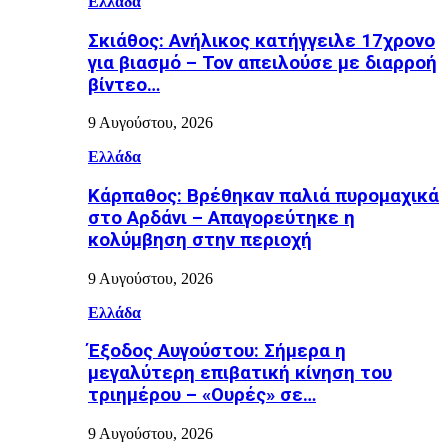
Ελλάδα
Σκιάθος: Ανήλικος κατήγγειλε 17χρονο
για βιασμό – Τον απειλούσε με διαρροή
βίντεο…
9 Αυγούστου, 2026
Ελλάδα
Κάρπαθος: Βρέθηκαν παλιά πυρομαχικά
στο Αρδάνι – Απαγορεύτηκε η
κολύμβηση στην περιοχή
9 Αυγούστου, 2026
Ελλάδα
Έξοδος Αυγούστου: Σήμερα η
μεγαλύτερη επιβατική κίνηση του
τριημέρου – «Ουρές» σε…
9 Αυγούστου, 2026