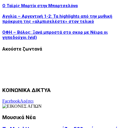
Ο Ταϊρίς Μαρτίν στην Μπαρτσελόνα
Αγγλία – Αργεντινή 1-2: Τα highlights από την μυθική
πρόκριση της «αλμπισελέστε» στον τελικό
ΟΦΗ – Βόλος: Ξανά μπροστά στο σκορ με Νέιρα οι
γηπεδούχοι (vid)
Ακούστε ζωντανά
ΚΟΙΝΩΝΙΚΑ ΔΙΚΤΥΑ
Facebook
Αρέσει
Μουσικά Νέα