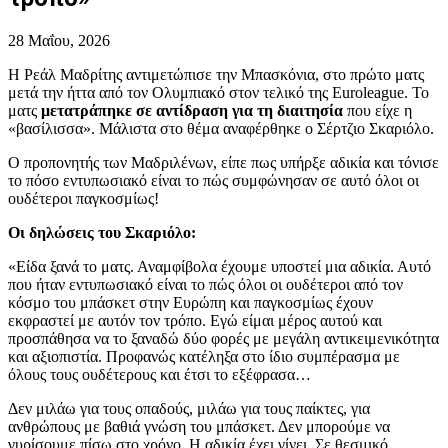
28 Μαΐου, 2026
Η Ρεάλ Μαδρίτης αντιμετώπισε την Μπασκόνια, στο πρώτο ματς
μετά την ήττα από τον Ολυμπιακό στον τελικό της Euroleague. Το
ματς
μετατράπηκε σε αντίδραση για τη διαιτησία
που είχε η
«βασίλισσα». Μάλιστα στο θέμα αναφέρθηκε ο Σέρτζιο Σκαριόλο.
Ο προπονητής των Μαδριλένων, είπε πως υπήρξε αδικία και τόνισε
το πόσο εντυπωσιακό είναι το πώς συμφώνησαν σε αυτό όλοι οι
ουδέτεροι παγκοσμίως!
Οι δηλώσεις του Σκαριόλο:
«Είδα ξανά το ματς. Αναμφίβολα έχουμε υποστεί μια αδικία. Αυτό
που ήταν εντυπωσιακό είναι το πώς όλοι οι ουδέτεροι από τον
κόσμο του μπάσκετ στην Ευρώπη και παγκοσμίως έχουν
εκφραστεί με αυτόν τον τρόπο. Εγώ είμαι μέρος αυτού και
προσπάθησα να το ξαναδώ δύο φορές με μεγάλη αντικειμενικότητα
και αξιοπιστία. Προφανώς κατέληξα στο ίδιο συμπέρασμα με
όλους τους ουδέτερους και έτσι το εξέφρασα…
Δεν μιλάω για τους οπαδούς, μιλάω για τους παίκτες, για
ανθρώπους με βαθιά γνώση του μπάσκετ. Δεν μπορούμε να
γυρίσουμε πίσω στο χρόνο. Η αδικία έχει γίνει. Σε θεσμικό