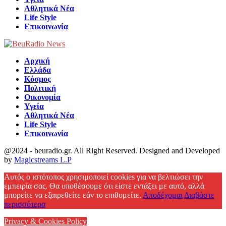
Αθλητικά Νέα
Life Style
Επικοινωνία
Αρχική
Ελλάδα
Κόσμος
Πολιτική
Οικονομία
Υγεία
Αθλητικά Νέα
Life Style
Επικοινωνία
@2024 - beuradio.gr. All Right Reserved. Designed and Developed
by
Magicstreams L.P
Facebook
Αυτός ο ιστότοπος χρησιμοποιεί cookies για να βελτιώσει την
εμπειρία σας. Θα υποθέσουμε ότι είστε εντάξει με αυτό, αλλά
μπορείτε να εξαιρεθείτε εάν το επιθυμείτε.
Αποδέχομαι
Διαβάστε
περισσότερα
Privacy & Cookies Policy