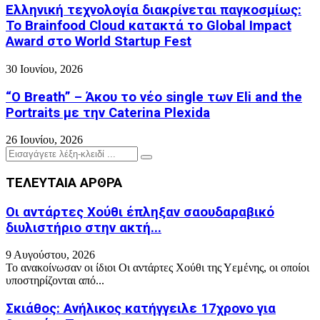
Ελληνική τεχνολογία διακρίνεται παγκοσμίως:
Το Brainfood Cloud κατακτά το Global Impact
Award στο World Startup Fest
30 Ιουνίου, 2026
“O Breath” – Άκου το νέο single των Eli and the
Portraits με την Caterina Plexida
26 Ιουνίου, 2026
Search
Search
for:
ΤΕΛΕΥΤΑΙΑ ΑΡΘΡΑ
Οι αντάρτες Χούθι έπληξαν σαουδαραβικό
διυλιστήριο στην ακτή...
9 Αυγούστου, 2026
Το ανακοίνωσαν οι ίδιοι Οι αντάρτες Χούθι της Υεμένης, οι οποίοι
υποστηρίζονται από...
Σκιάθος: Ανήλικος κατήγγειλε 17χρονο για