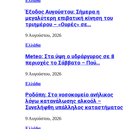
Ελλάδα
Έξοδος Αυγούστου: Σήμερα η
μεγαλύτερη επιβατική κίνηση του
τριημέρου – «Ουρές» σε…
9 Αυγούστου, 2026
Ελλάδα
Meteo: Στα ύψη ο υδράργυρος σε 8
περιοχές το Σάββατο – Πού…
9 Αυγούστου, 2026
Ελλάδα
Ροδόπη: Στο νοσοκομείο ανήλικος
λόγω κατανάλωσης αλκοόλ –
Συνελήφθη υπάλληλος καταστήματος
9 Αυγούστου, 2026
Ελλάδα