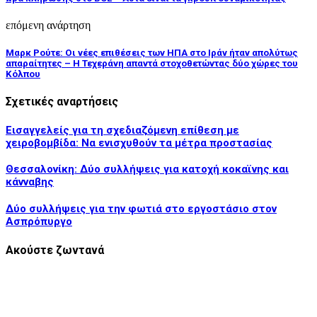
επόμενη ανάρτηση
Μαρκ Ρούτε: Οι νέες επιθέσεις των ΗΠΑ στο Ιράν ήταν απολύτως
απαραίτητες – Η Τεχεράνη απαντά στοχοθετώντας δύο χώρες του
Κόλπου
Σχετικές αναρτήσεις
Εισαγγελείς για τη σχεδιαζόμενη επίθεση με
χειροβομβίδα: Να ενισχυθούν τα μέτρα προστασίας
Θεσσαλονίκη: Δύο συλλήψεις για κατοχή κοκαϊνης και
κάνναβης
Δύο συλλήψεις για την φωτιά στο εργοστάσιο στον
Ασπρόπυργο
Ακούστε ζωντανά