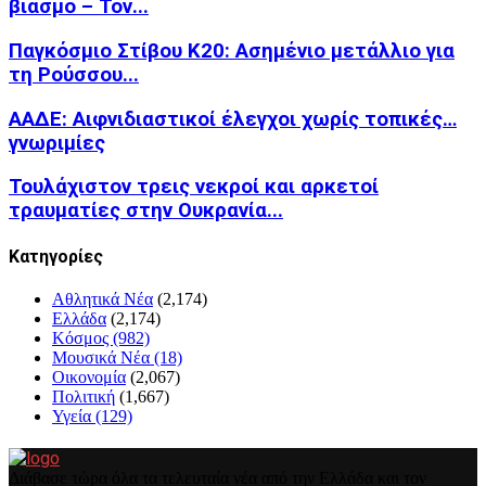
βιασμό – Τον...
Παγκόσμιο Στίβου Κ20: Ασημένιο μετάλλιο για
τη Ρούσσου...
ΑΑΔΕ: Αιφνιδιαστικοί έλεγχοι χωρίς τοπικές…
γνωριμίες
Τουλάχιστον τρεις νεκροί και αρκετοί
τραυματίες στην Ουκρανία...
Kατηγορίες
Αθλητικά Νέα
(2,174)
Ελλάδα
(2,174)
Κόσμος
(982)
Μουσικά Νέα
(18)
Οικονομία
(2,067)
Πολιτική
(1,667)
Υγεία
(129)
Διάβασε τώρα όλα τα τελευταία νέα από την Ελλάδα και τον