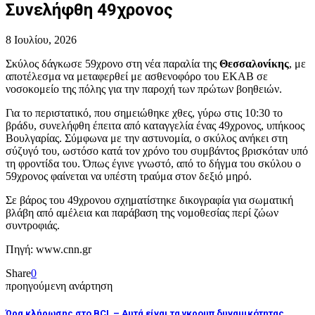
Συνελήφθη 49χρονος
8 Ιουλίου, 2026
Σκύλος δάγκωσε 59χρονο στη νέα παραλία της
Θεσσαλονίκης
, με
αποτέλεσμα να μεταφερθεί με ασθενοφόρο του ΕΚΑΒ σε
νοσοκομείο της πόλης για την παροχή των πρώτων βοηθειών.
Για το περιστατικό, που σημειώθηκε χθες, γύρω στις 10:30 το
βράδυ, συνελήφθη έπειτα από καταγγελία ένας 49χρονος, υπήκοος
Βουλγαρίας. Σύμφωνα με την αστυνομία, ο σκύλος ανήκει στη
σύζυγό του, ωστόσο κατά τον χρόνο του συμβάντος βρισκόταν υπό
τη φροντίδα του. Όπως έγινε γνωστό, από το δήγμα του σκύλου ο
59χρονος φαίνεται να υπέστη τραύμα στον δεξιό μηρό.
Σε βάρος του 49χρονου σχηματίστηκε δικογραφία για σωματική
βλάβη από αμέλεια και παράβαση της νομοθεσίας περί ζώων
συντροφιάς.
Πηγή: www.cnn.gr
Share
0
προηγούμενη ανάρτηση
Ώρα κλήρωσης στο BCL – Αυτά είναι τα γκρουπ δυναμικότητας