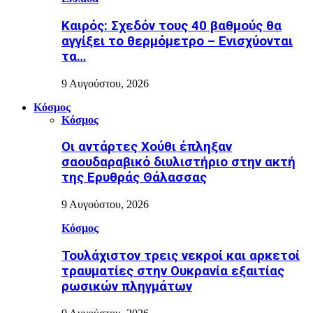
Καιρός: Σχεδόν τους 40 βαθμούς θα
αγγίξει το θερμόμετρο – Ενισχύονται
τα…
9 Αυγούστου, 2026
Κόσμος
Κόσμος
Οι αντάρτες Χούθι έπληξαν
σαουδαραβικό διυλιστήριο στην ακτή
της Ερυθράς Θάλασσας
9 Αυγούστου, 2026
Κόσμος
Τουλάχιστον τρεις νεκροί και αρκετοί
τραυματίες στην Ουκρανία εξαιτίας
ρωσικών πληγμάτων