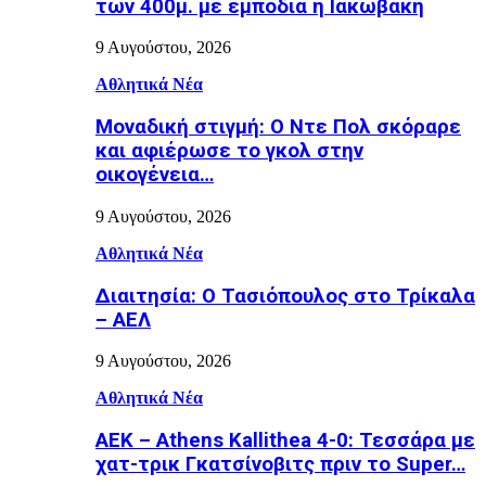
των 400μ. με εμπόδια η Ιακωβάκη
9 Αυγούστου, 2026
Αθλητικά Νέα
Μοναδική στιγμή: Ο Ντε Πολ σκόραρε
και αφιέρωσε το γκολ στην
οικογένεια…
9 Αυγούστου, 2026
Αθλητικά Νέα
Διαιτησία: Ο Τασιόπουλος στο Τρίκαλα
– ΑΕΛ
9 Αυγούστου, 2026
Αθλητικά Νέα
ΑΕΚ – Athens Kallithea 4-0: Τεσσάρα με
χατ-τρικ Γκατσίνοβιτς πριν το Super…