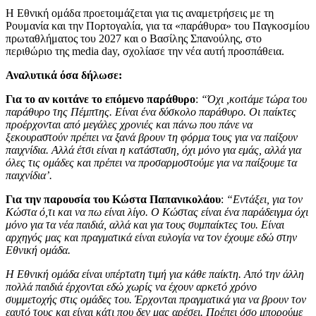
Η Εθνική ομάδα προετοιμάζεται για τις αναμετρήσεις με τη
Ρουμανία και την Πορτογαλία, για τα «παράθυρα» του Παγκοσμίου
πρωταθλήματος του 2027 και ο Βασίλης Σπανούλης, στο
περιθώριο της media day, σχολίασε την νέα αυτή προσπάθεια.
Αναλυτικά όσα δήλωσε:
Για το αν κοιτάνε το επόμενο παράθυρο
:
“Όχι ,κοιτάμε τώρα του
παράθυρο της Πέμπτης. Είναι ένα δύσκολο παράθυρο. Οι παίκτες
προέρχονται από μεγάλες χρονιές και πάνω που πάνε να
ξεκουραστούν πρέπει να ξανά βρουν τη φόρμα τους για να παίξουν
παιχνίδια. Αλλά έτσι είναι η κατάσταση, όχι μόνο για εμάς, αλλά για
όλες τις ομάδες και πρέπει να προσαρμοστούμε για να παίξουμε τα
παιχνίδια’.
Για την παρουσία του Κώστα Παπανικολάου
:
“Εντάξει, για τον
Κώστα ό,τι και να πω είναι λίγο. Ο Κώστας είναι ένα παράδειγμα όχι
μόνο για τα νέα παιδιά, αλλά και για τους συμπαίκτες του. Είναι
αρχηγός μας και πραγματικά είναι ευλογία να τον έχουμε εδώ στην
Εθνική ομάδα.
Η Εθνική ομάδα είναι υπέρτατη τιμή για κάθε παίκτη. Από την άλλη
πολλά παιδιά έρχονται εδώ χωρίς να έχουν αρκετό χρόνο
συμμετοχής στις ομάδες του. Έρχονται πραγματικά για να βρουν τον
εαυτό τους και είναι κάτι που δεν μας αρέσει. Πρέπει όσο μπορούμε