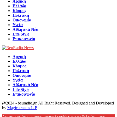
Αρχική
Ελλάδα
Κόσμος
Πολιτική
Οικονομία
Υγεία
Αθλητικά Νέα
Life Style
Επικοινωνία
Αρχική
Ελλάδα
Κόσμος
Πολιτική
Οικονομία
Υγεία
Αθλητικά Νέα
Life Style
Επικοινωνία
@2024 - beuradio.gr. All Right Reserved. Designed and Developed
by
Magicstreams L.P
Facebook
Αυτός ο ιστότοπος χρησιμοποιεί cookies για να βελτιώσει την