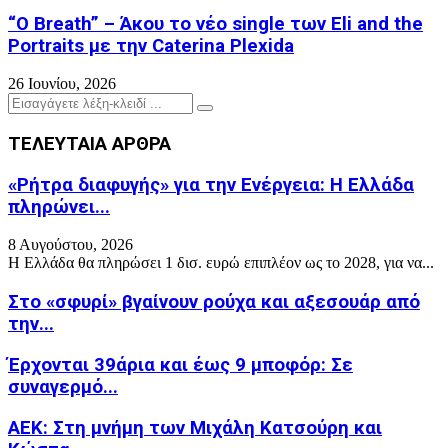
“O Breath” – Άκου το νέο single των Eli and the
Portraits με την Caterina Plexida
26 Ιουνίου, 2026
Search
Search
for:
ΤΕΛΕΥΤΑΙΑ ΑΡΘΡΑ
«Ρήτρα διαφυγής» για την Ενέργεια: Η Ελλάδα
πληρώνει...
8 Αυγούστου, 2026
Η Ελλάδα θα πληρώσει 1 δισ. ευρώ επιπλέον ως το 2028, για να...
Στο «σφυρί» βγαίνουν ρούχα και αξεσουάρ από
την...
Έρχονται 39άρια και έως 9 μποφόρ: Σε
συναγερμό...
ΑΕΚ: Στη μνήμη των Μιχάλη Κατσούρη και