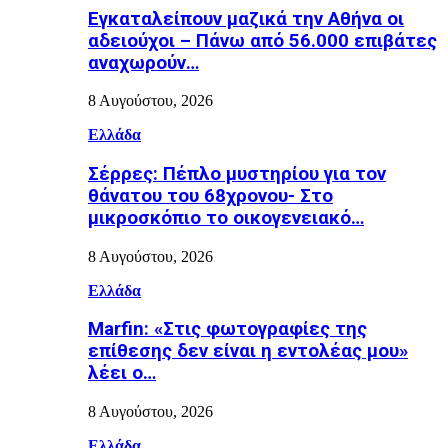
Εγκαταλείπουν μαζικά την Αθήνα οι
αδειούχοι – Πάνω από 56.000 επιβάτες
αναχωρούν…
8 Αυγούστου, 2026
Ελλάδα
Σέρρες: Πέπλο μυστηρίου για τον
θάνατου του 68χρονου- Στο
μικροσκόπιο το οικογενειακό…
8 Αυγούστου, 2026
Ελλάδα
Marfin: «Στις φωτογραφίες της
επίθεσης δεν είναι η εντολέας μου»
λέει ο…
8 Αυγούστου, 2026
Ελλάδα