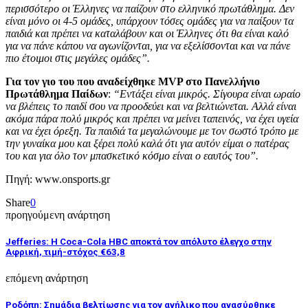
περισσότερο οι Έλληνες να παίζουν στο ελληνικό πρωτάθλημα. Δεν
είναι μόνο οι 4-5 ομάδες, υπάρχουν τόσες ομάδες για να παίξουν τα
παιδιά και πρέπει να καταλάβουν και οι Έλληνες ότι θα είναι καλό
για να πάνε κάπου να αγωνίζονται, για να εξελίσσονται και να πάνε
πιο έτοιμοι στις μεγάλες ομάδες”.
Για τον γιο του που αναδείχθηκε MVP
στο Πανελλήνιο
Πρωτάθλημα Παίδων
:
“Εντάξει είναι μικρός. Σίγουρα είναι ωραίο
να βλέπεις το παιδί σου να προοδεύει και να βελτιώνεται. Αλλά είναι
ακόμα πάρα πολύ μικρός και πρέπει να μείνει ταπεινός, να έχει υγεία
και να έχει όρεξη. Τα παιδιά τα μεγαλώνουμε με τον σωστό τρόπο με
την γυναίκα μου και ξέρει πολύ καλά ότι για αυτόν είμαι ο πατέρας
του και για όλο τον μπασκετικό κόσμο είναι ο εαυτός του”.
Πηγή: www.onsports.gr
Share
0
προηγούμενη ανάρτηση
Jefferies: Η Coca-Cola HBC αποκτά τον απόλυτο έλεγχο στην
Αφρική, τιμή-στόχος €63,8
επόμενη ανάρτηση
Ροδόπη: Σημάδια βελτίωσης για τον ανήλικο που ανασύρθηκε