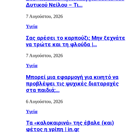
Δυτικού Νείλου – Τι…
7 Αυγούστου, 2026
Υγεία
Σας αρέσει το καρπούζι; Μην ξεχνάτε
να τρώτε και τη φλούδα |…
7 Αυγούστου, 2026
Υγεία
Μπορεί μια εφαρμογή για κινητό να
προβλέψει τις ψυχικές διαταραχές
στα παιδιά;…
6 Αυγούστου, 2026
Υγεία
Τα «καλοκαιρινά» της έβαλε (και)
φέτος η γρίπη | in.gr