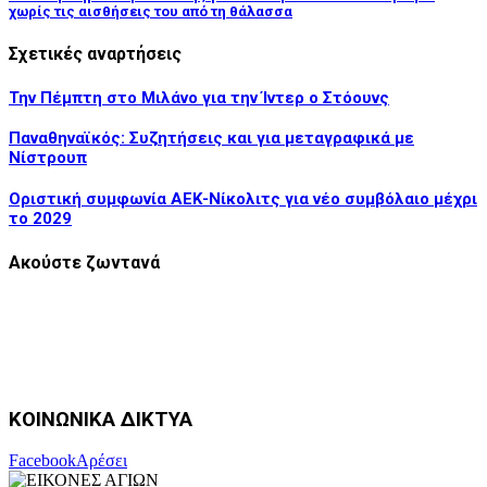
χωρίς τις αισθήσεις του από τη θάλασσα
Σχετικές αναρτήσεις
Την Πέμπτη στο Μιλάνο για την Ίντερ ο Στόουνς
Παναθηναϊκός: Συζητήσεις και για μεταγραφικά με
Νίστρουπ
Οριστική συμφωνία ΑΕΚ-Νίκολιτς για νέο συμβόλαιο μέχρι
το 2029
Ακούστε ζωντανά
ΚΟΙΝΩΝΙΚΑ ΔΙΚΤΥΑ
Facebook
Αρέσει