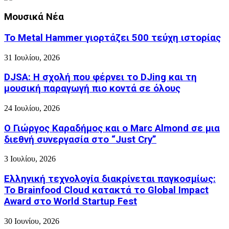
Μουσικά Νέα
Το Metal Hammer γιορτάζει 500 τεύχη ιστορίας
31 Ιουλίου, 2026
DJSA: Η σχολή που φέρνει το DJing και τη
μουσική παραγωγή πιο κοντά σε όλους
24 Ιουλίου, 2026
Ο Γιώργος Καραδήμος και ο Marc Almond σε μια
διεθνή συνεργασία στο “Just Cry”
3 Ιουλίου, 2026
Ελληνική τεχνολογία διακρίνεται παγκοσμίως:
Το Brainfood Cloud κατακτά το Global Impact
Award στο World Startup Fest
30 Ιουνίου, 2026