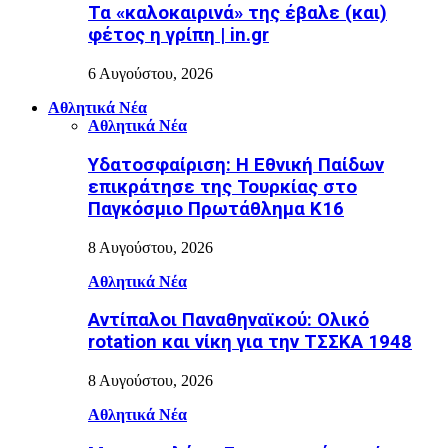
Τα «καλοκαιρινά» της έβαλε (και)
φέτος η γρίπη | in.gr
6 Αυγούστου, 2026
Αθλητικά Νέα
Αθλητικά Νέα
Υδατοσφαίριση: Η Εθνική Παίδων
επικράτησε της Τουρκίας στο
Παγκόσμιο Πρωτάθλημα Κ16
8 Αυγούστου, 2026
Αθλητικά Νέα
Αντίπαλοι Παναθηναϊκού: Ολικό
rotation και νίκη για την ΤΣΣΚΑ 1948
8 Αυγούστου, 2026
Αθλητικά Νέα