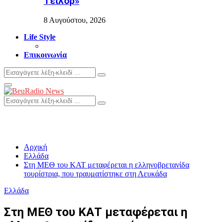
Τέιλορ»
8 Αυγούστου, 2026
Life Style
Επικοινωνία
Search
Search
for:
Primary
Menu
Search
Search
for:
Αρχική
Ελλάδα
Στη ΜΕΘ του ΚΑΤ μεταφέρεται η ελληνοβρετανίδα
τουρίστρια, που τραυματίστηκε στη Λευκάδα
Ελλάδα
Στη ΜΕΘ του ΚΑΤ μεταφέρεται η