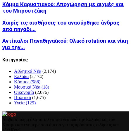
Κόμμα Καρυστιανού: Αποχώρηση με αιχμές και
του Μπρουτζάκη
Χωρίς τις αισθήσεις του ανασύρθηκε άνδρας
από πηγάδι...
Αντίπαλοι Παναθηναϊκού: Ολικό rotation και νίκη
για την...
Kατηγορίες
Αθλητικά Νέα
(2,174)
Ελλάδα
(2,174)
Κόσμος
(986)
Μουσικά Νέα
(18)
Οικονομία
(2,076)
Πολιτική
(1,675)
Υγεία
(129)
Διάβασε τώρα όλα τα τελευταία νέα από την Ελλάδα και τον
Κόσμο και ενημερώσου άμεσα για τις πρόσφατες ειδήσεις και
εξελίξεις!