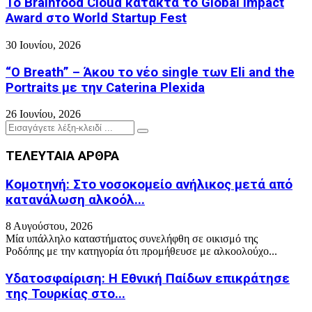
Το Brainfood Cloud κατακτά το Global Impact
Award στο World Startup Fest
30 Ιουνίου, 2026
“O Breath” – Άκου το νέο single των Eli and the
Portraits με την Caterina Plexida
26 Ιουνίου, 2026
Search
Search
for:
ΤΕΛΕΥΤΑΙΑ ΑΡΘΡΑ
Κομοτηνή: Στο νοσοκομείο ανήλικος μετά από
κατανάλωση αλκοόλ...
8 Αυγούστου, 2026
Μία υπάλληλο καταστήματος συνελήφθη σε οικισμό της
Ροδόπης με την κατηγορία ότι προμήθευσε με αλκοολούχο...
Υδατοσφαίριση: Η Εθνική Παίδων επικράτησε
της Τουρκίας στο...