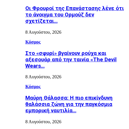
Οι Φρουροί της Επανάστασης λένε ότι
το άνοιγμα του Ορμούζ δεν
σχετίζεται…
8 Αυγούστου, 2026
Κόσμος
Στο «σφυρί» βγαίνουν ρούχα και
αξεσουάρ από την ταινία «The Devil
Wears…
8 Αυγούστου, 2026
Κόσμος
Μαύρη Θάλασσα: Η πιο επικίνδυνη
θαλάσσια ζώνη για την παγκόσμια
εμπορική ναυτιλία…
8 Αυγούστου, 2026