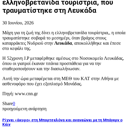
ελληνοβρετανίδα τουρίστρια, που
τραυματίστηκε στη Λευκάδα
30 Ιουνίου, 2026
Μάχη για τη ζωή της δίνει η ελληνοβρετανίδα τουρίστρια,, η οποία
τραυματίστηκε σοβαρά το μεσημέρι, όταν βράχος στους
καταρράκτες Νυδριού στην
Λευκάδα
, αποκολλήθηκε και έπεσε
στο κεφάλι της.
Η 52χρονη J.P μεταφέρθηκε αμέσως στο Νοσοκομείο Λευκάδας,
όπου οι γιατροί έκαναν τιτάνια προσπάθεια για να την
σταθεροποιήσουν και την διασωλήνωσαν.
Αυτή την ώρα μεταφέρεται στη ΜΕΘ του ΚΑΤ στην Αθήνα με
ασθενοφόρο που έχει εξοπλισμό Μονάδας.
Πηγή: www.cnn.gr
Share
0
προηγούμενη ανάρτηση
Ρίχνει «άκυρο» στη Μπαρτσελόνα και ανανεώνει με τη Μπάγερν ο
Κέιν