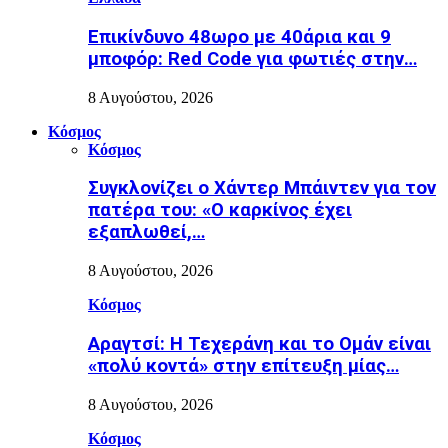
Επικίνδυνο 48ωρο με 40άρια και 9
μποφόρ: Red Code για φωτιές στην…
8 Αυγούστου, 2026
Κόσμος
Κόσμος
Συγκλονίζει ο Χάντερ Μπάιντεν για τον
πατέρα του: «Ο καρκίνος έχει
εξαπλωθεί,…
8 Αυγούστου, 2026
Κόσμος
Αραγτσί: Η Τεχεράνη και το Ομάν είναι
«πολύ κοντά» στην επίτευξη μίας…
8 Αυγούστου, 2026
Κόσμος