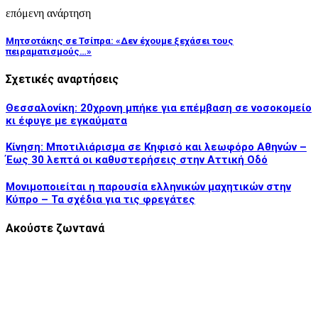
επόμενη ανάρτηση
Μητσοτάκης σε Τσίπρα: «Δεν έχουμε ξεχάσει τους
πειραματισμούς…»
Σχετικές αναρτήσεις
Θεσσαλονίκη: 20χρονη μπήκε για επέμβαση σε νοσοκομείο
κι έφυγε με εγκαύματα
Κίνηση: Μποτιλιάρισμα σε Κηφισό και λεωφόρο Αθηνών –
Έως 30 λεπτά οι καθυστερήσεις στην Αττική Οδό
Μονιμοποιείται η παρουσία ελληνικών μαχητικών στην
Κύπρο – Τα σχέδια για τις φρεγάτες
Ακούστε ζωντανά