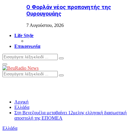
Ο Φορλάν νέος προπονητής της
Ουρουγουάης
7 Αυγούστου, 2026
Life Style
Επικοινωνία
Search
Search
for:
Primary
Menu
Search
Search
for:
Αρχική
Ελλάδα
Στη Βενεζουέλα μεταβαίνει 12μελης ελληνική διασωστική
αποστολή της ΕΠΟΜΕΑ
Ελλάδα