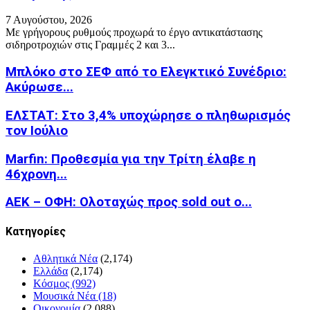
7 Αυγούστου, 2026
Με γρήγορους ρυθμούς προχωρά το έργο αντικατάστασης
σιδηροτροχιών στις Γραμμές 2 και 3...
Μπλόκο στο ΣΕΦ από το Ελεγκτικό Συνέδριο:
Ακύρωσε...
ΕΛΣΤΑΤ: Στο 3,4% υποχώρησε ο πληθωρισμός
τον Ιούλιο
Marfin: Προθεσμία για την Τρίτη έλαβε η
46χρονη...
ΑΕΚ – ΟΦΗ: Ολοταχώς προς sold out ο...
Kατηγορίες
Αθλητικά Νέα
(2,174)
Ελλάδα
(2,174)
Κόσμος
(992)
Μουσικά Νέα
(18)
Οικονομία
(2,088)