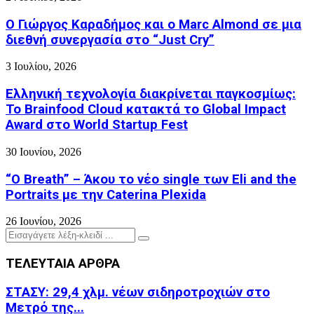
Ο Γιώργος Καραδήμος και ο Marc Almond σε μια
διεθνή συνεργασία στο “Just Cry”
3 Ιουλίου, 2026
Ελληνική τεχνολογία διακρίνεται παγκοσμίως:
Το Brainfood Cloud κατακτά το Global Impact
Award στο World Startup Fest
30 Ιουνίου, 2026
“O Breath” – Άκου το νέο single των Eli and the
Portraits με την Caterina Plexida
26 Ιουνίου, 2026
Search
Search
for:
ΤΕΛΕΥΤΑΙΑ ΑΡΘΡΑ
ΣΤΑΣΥ: 29,4 χλμ. νέων σιδηροτροχιών στο
Μετρό της...