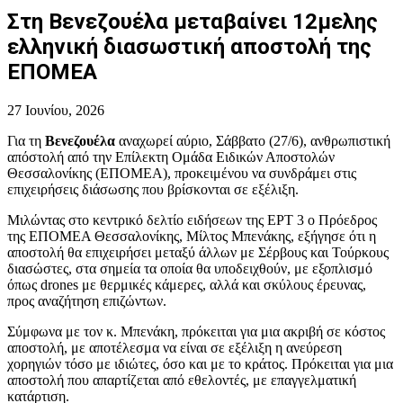
Στη Βενεζουέλα μεταβαίνει 12μελης
ελληνική διασωστική αποστολή της
ΕΠΟΜΕΑ
27 Ιουνίου, 2026
Για τη
Βενεζουέλα
αναχωρεί αύριο, Σάββατο (27/6), ανθρωπιστική
απόστολή από την Επίλεκτη Ομάδα Ειδικών Αποστολών
Θεσσαλονίκης (ΕΠΟΜΕΑ), προκειμένου να συνδράμει στις
επιχειρήσεις διάσωσης που βρίσκονται σε εξέλιξη.
Μιλώντας στο κεντρικό δελτίο ειδήσεων της ΕΡΤ 3 ο Πρόεδρος
της ΕΠΟΜΕΑ Θεσσαλονίκης, Μίλτος Μπενάκης, εξήγησε ότι η
αποστολή θα επιχειρήσει μεταξύ άλλων με Σέρβους και Τούρκους
διασώστες, στα σημεία τα οποία θα υποδειχθούν, με εξοπλισμό
όπως drones με θερμικές κάμερες, αλλά και σκύλους έρευνας,
προς αναζήτηση επιζώντων.
Σύμφωνα με τον κ. Μπενάκη, πρόκειται για μια ακριβή σε κόστος
αποστολή, με αποτέλεσμα να είναι σε εξέλιξη η ανεύρεση
χορηγιών τόσο με ιδιώτες, όσο και με το κράτος. Πρόκειται για μια
αποστολή που απαρτίζεται από εθελοντές, με επαγγελματική
κατάρτιση.