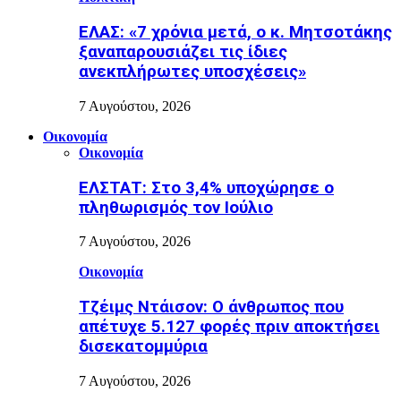
ΕΛΑΣ: «7 χρόνια μετά, ο κ. Μητσοτάκης
ξαναπαρουσιάζει τις ίδιες
ανεκπλήρωτες υποσχέσεις»
7 Αυγούστου, 2026
Οικονομία
Οικονομία
ΕΛΣΤΑΤ: Στο 3,4% υποχώρησε ο
πληθωρισμός τον Ιούλιο
7 Αυγούστου, 2026
Οικονομία
Τζέιμς Ντάισον: Ο άνθρωπος που
απέτυχε 5.127 φορές πριν αποκτήσει
δισεκατομμύρια
7 Αυγούστου, 2026