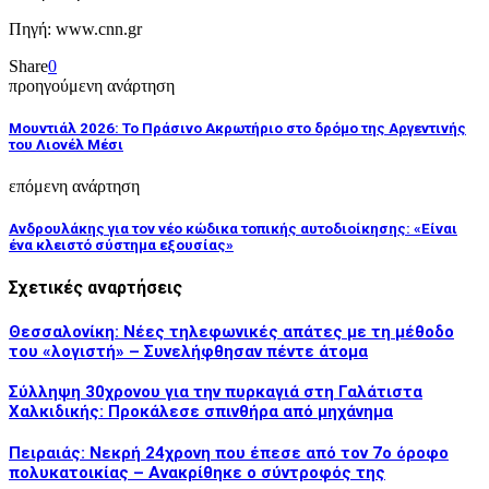
Πηγή: www.cnn.gr
Share
0
προηγούμενη ανάρτηση
Μουντιάλ 2026: Το Πράσινο Ακρωτήριο στο δρόμο της Αργεντινής
του Λιονέλ Μέσι
επόμενη ανάρτηση
Ανδρουλάκης για τον νέο κώδικα τοπικής αυτοδιοίκησης: «Είναι
ένα κλειστό σύστημα εξουσίας»
Σχετικές αναρτήσεις
Θεσσαλονίκη: Νέες τηλεφωνικές απάτες με τη μέθοδο
του «λογιστή» – Συνελήφθησαν πέντε άτομα
Σύλληψη 30χρονου για την πυρκαγιά στη Γαλάτιστα
Χαλκιδικής: Προκάλεσε σπινθήρα από μηχάνημα
Πειραιάς: Νεκρή 24χρονη που έπεσε από τον 7ο όροφο
πολυκατοικίας – Ανακρίθηκε ο σύντροφός της