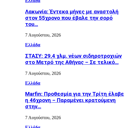
Ελλάδα
Λακωνία: Έντεκα μήνες με αναστολή
στον 55χρονο που έβαλε την σορό
του…
7 Αυγούστου, 2026
Ελλάδα
ΣΤΑΣΥ: 29,4 χλμ. νέων σιδηροτροχιών
στο Μετρό της Αθήνας – Σε τελικό…
7 Αυγούστου, 2026
Ελλάδα
Marfin: Προθεσμία για την Τρίτη έλαβε
η 46χρονη – Παραμένει κρατούμενη
στην…
7 Αυγούστου, 2026
Ελλάδα