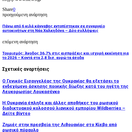
Share
0
προηγούμενη ανάρτηση
Πάνω από 6 κιλά κάνναβης εντοπίστηκαν σε συνεργείο
αυτοκινήτων στη Νέα Χαλκηδόνα – Δύο συλλήψεις
επόμενη ανάρτηση
Τουρισμός: Άνοδος 36,7% στις εισπράξεις και ισχυρή εκκίνηση για
το 2026 – Κοντά στα 2,8 δισ. ευρώ τα έσοδα
Σχετικές αναρτήσεις
Ο Γενικός Εισαγγελέας της Ουκρανίας θα εξετάσει το
ενδεχόμενο άσκησης ποινικής δίωξης κατά του ηγέτη της
Λευκορωσίας Λουκασένκο
Η Ουκρανία έπληξε και άλλες αποθήκες του ρωσικού
διαδικτυακού κολοσσού λιανικού εμπορίου Wildberries –
Δείτε βίντεο
Ζημιές στην πρεσβεία της Λιθουανίας στο Κίεβο από
ρωσικό πύραυλο