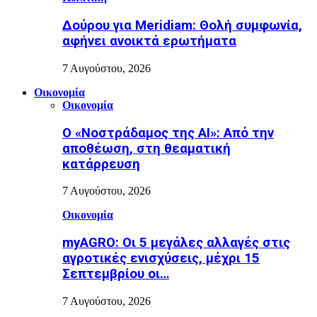
Δούρου για Meridiam: Θολή συμφωνία,
αφήνει ανοικτά ερωτήματα
7 Αυγούστου, 2026
Οικονομία
Οικονομία
Ο «Νοστράδαμος της AI»: Από την
αποθέωση, στη θεαματική
κατάρρευση
7 Αυγούστου, 2026
Οικονομία
myAGRO: Οι 5 μεγάλες αλλαγές στις
αγροτικές ενισχύσεις, μέχρι 15
Σεπτεμβρίου οι…
7 Αυγούστου, 2026