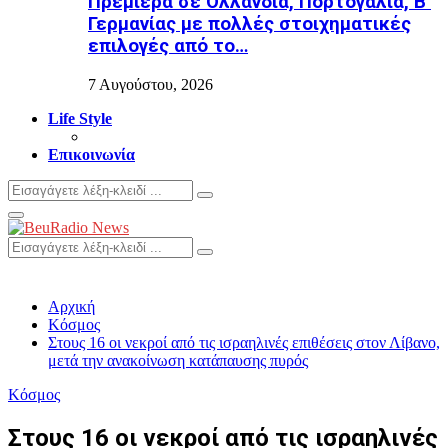
Πρεμιέρα σε Ολλανδία, Πορτογαλία, Β’
Γερμανίας με πολλές στοιχηματικές
επιλογές από το…
7 Αυγούστου, 2026
Life Style
Επικοινωνία
Search
Search
for:
Primary
Menu
Search
Search
for:
Αρχική
Κόσμος
Στους 16 οι νεκροί από τις ισραηλινές επιθέσεις στον Λίβανο,
μετά την ανακοίνωση κατάπαυσης πυρός
Κόσμος
Στους 16 οι νεκροί από τις ισραηλινές