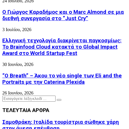
24 Ιουλίου, 2026
Ο Γιώργος Καραδήμος και ο Marc Almond σε μια
διεθνή συνεργασία στο “Just Cry”
3 Ιουλίου, 2026
Ελληνική τεχνολογία διακρίνεται παγκοσμίως:
Το Brainfood Cloud κατακτά το Global Impact
Award στο World Startup Fest
30 Ιουνίου, 2026
“O Breath” – Άκου το νέο single των Eli and the
Portraits με την Caterina Plexida
26 Ιουνίου, 2026
Search
Search
for:
ΤΕΛΕΥΤΑΙΑ ΑΡΘΡΑ
Σαμοθράκη: Ιταλίδα τουρίστρια σώθηκε χάρη
στην άμεση επέμβαση...