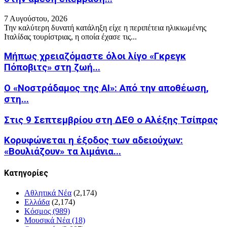
7 Αυγούστου, 2026
Την καλύτερη δυνατή κατάληξη είχε η περιπέτεια ηλικιωμένης
Ιταλίδας τουρίστριας, η οποία έχασε τις...
Μήπως χρειαζόμαστε όλοι λίγο «Γκρεγκ
Πόποβιτς» στη ζωή...
Ο «Νοστράδαμος της AI»: Από την αποθέωση,
στη...
Στις 9 Σεπτεμβρίου στη ΔΕΘ ο Αλέξης Τσίπρας
Κορυφώνεται η έξοδος των αδειούχων:
«Βουλιάζουν» τα λιμάνια...
Kατηγορίες
Αθλητικά Νέα
(2,174)
Ελλάδα
(2,174)
Κόσμος
(989)
Μουσικά Νέα
(18)