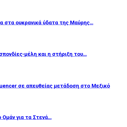
ία στα ουκρανικά ύδατα της Μαύρης…
οσπονδίες-μέλη και η στήριξη του…
luencer σε απευθείας μετάδοση στο Μεξικό
ο Ομάν για τα Στενά…