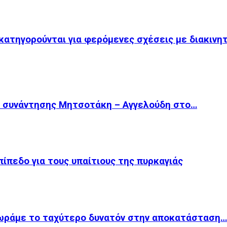
κατηγορούνται για φερόμενες σχέσεις με διακινη
ς συνάντησης Μητσοτάκη – Αγγελούδη στο…
πίπεδο για τους υπαίτιους της πυρκαγιάς
χωράμε το ταχύτερο δυνατόν στην αποκατάσταση…