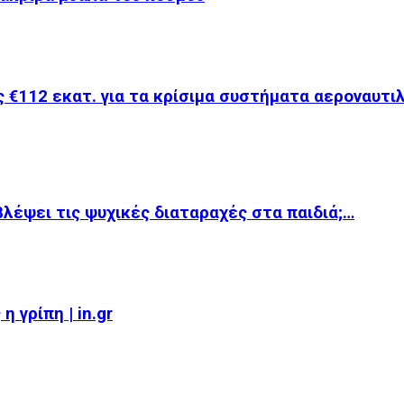
 €112 εκατ. για τα κρίσιμα συστήματα αεροναυτι
βλέψει τις ψυχικές διαταραχές στα παιδιά;…
 γρίπη | in.gr