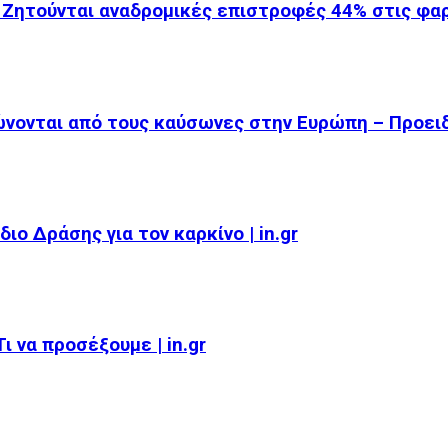
 Ζητούνται αναδρομικές επιστροφές 44% στις φ
ώνονται από τους καύσωνες στην Ευρώπη – Προει
ιο Δράσης για τον καρκίνο | in.gr
 να προσέξουμε | in.gr