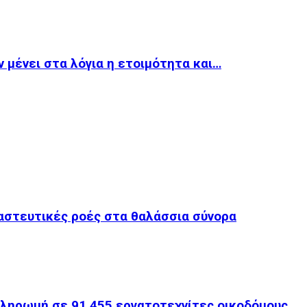
 μένει στα λόγια η ετοιμότητα και…
ναστευτικές ροές στα θαλάσσια σύνορα
ληρωμή σε 91.455 εργατοτεχνίτες οικοδόμους