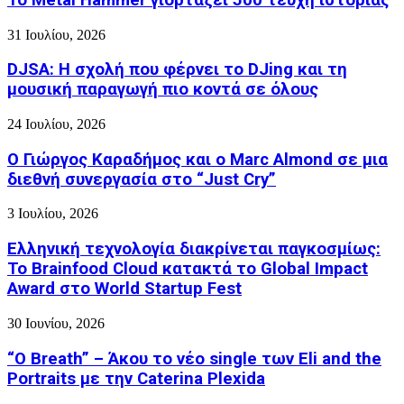
31 Ιουλίου, 2026
DJSA: Η σχολή που φέρνει το DJing και τη
μουσική παραγωγή πιο κοντά σε όλους
24 Ιουλίου, 2026
Ο Γιώργος Καραδήμος και ο Marc Almond σε μια
διεθνή συνεργασία στο “Just Cry”
3 Ιουλίου, 2026
Ελληνική τεχνολογία διακρίνεται παγκοσμίως:
Το Brainfood Cloud κατακτά το Global Impact
Award στο World Startup Fest
30 Ιουνίου, 2026
“O Breath” – Άκου το νέο single των Eli and the
Portraits με την Caterina Plexida