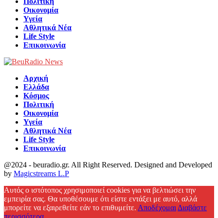
Πολιτική
Οικονομία
Υγεία
Αθλητικά Νέα
Life Style
Επικοινωνία
Αρχική
Ελλάδα
Κόσμος
Πολιτική
Οικονομία
Υγεία
Αθλητικά Νέα
Life Style
Επικοινωνία
@2024 - beuradio.gr. All Right Reserved. Designed and Developed
by
Magicstreams L.P
Facebook
Αυτός ο ιστότοπος χρησιμοποιεί cookies για να βελτιώσει την
εμπειρία σας. Θα υποθέσουμε ότι είστε εντάξει με αυτό, αλλά
μπορείτε να εξαιρεθείτε εάν το επιθυμείτε.
Αποδέχομαι
Διαβάστε
περισσότερα