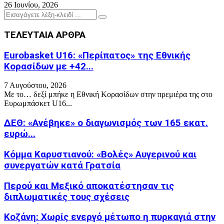
26 Ιουνίου, 2026
Search
Search
for:
ΤΕΛΕΥΤΑΙΑ ΑΡΘΡΑ
Eurobasket U16: «Περίπατος» της Εθνικής
Κορασίδων με +42...
7 Αυγούστου, 2026
Με το… δεξί μπήκε η Εθνική Κορασίδων στην πρεμιέρα της στο
Ευρωμπάσκετ U16...
ΔΕΘ: «Ανέβηκε» ο διαγωνισμός των 165 εκατ.
ευρώ...
Κόμμα Καρυστιανού: «Βολές» Αυγερινού και
συνεργατών κατά Γρατσία
Περού και Μεξικό αποκατέστησαν τις
διπλωματικές τους σχέσεις
Κοζάνη: Χωρίς ενεργό μέτωπο η πυρκαγιά στην