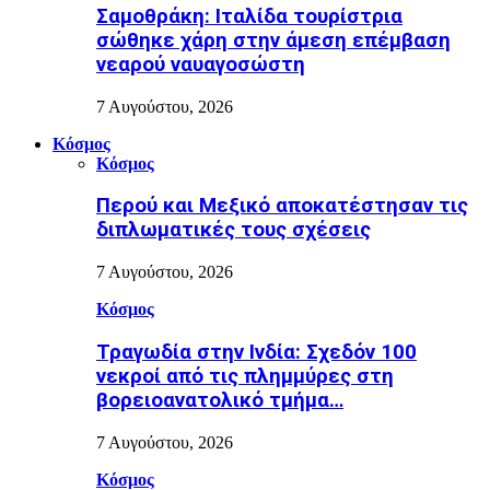
Σαμοθράκη: Ιταλίδα τουρίστρια
σώθηκε χάρη στην άμεση επέμβαση
νεαρού ναυαγοσώστη
7 Αυγούστου, 2026
Κόσμος
Κόσμος
Περού και Μεξικό αποκατέστησαν τις
διπλωματικές τους σχέσεις
7 Αυγούστου, 2026
Κόσμος
Τραγωδία στην Ινδία: Σχεδόν 100
νεκροί από τις πλημμύρες στη
βορειοανατολικό τμήμα…
7 Αυγούστου, 2026
Κόσμος