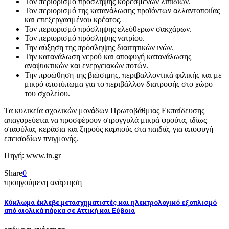
Τον περιορισμό πρόσληψης κορεσμένων λιπιδίων.
Τον περιορισμό της κατανάλωσης προϊόντων αλλαντοποιίας
και επεξεργασμένου κρέατος.
Τον περιορισμό πρόσληψης ελεύθερων σακχάρων.
Τον περιορισμό πρόσληψης νατρίου.
Την αύξηση της πρόσληψης διαιτητικών ινών.
Την κατανάλωση νερού και αποφυγή κατανάλωσης
αναψυκτικών και ενεργειακών ποτών.
Την προώθηση της βιώσιμης, περιβαλλοντικά φιλικής και με
μικρό αποτύπωμα για το περιβάλλον διατροφής στο χώρο
του σχολείου.
Τα κυλικεία σχολικών μονάδων Πρωτοβάθμιας Εκπαίδευσης
απαγορεύεται να προσφέρουν στρογγυλά μικρά φρούτα, ιδίως
σταφύλια, κεράσια και ξηρούς καρπούς στα παιδιά, για αποφυγή
επεισοδίων πνιγμονής.
Πηγή: www.in.gr
Share
0
προηγούμενη ανάρτηση
Κύκλωμα έκλεβε μετασχηματιστές και ηλεκτρολογικό εξοπλισμό
από αιολικά πάρκα σε Αττική και Εύβοια