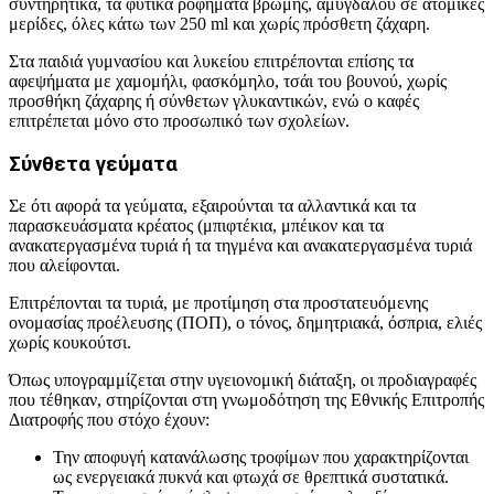
συντηρητικά, τα φυτικά ροφήματα βρώμης, αμυγδάλου σε ατομικές
μερίδες, όλες κάτω των 250 ml και χωρίς πρόσθετη ζάχαρη.
Στα παιδιά γυμνασίου και λυκείου επιτρέπονται επίσης τα
αφεψήματα με χαμομήλι, φασκόμηλο, τσάι του βουνού, χωρίς
προσθήκη ζάχαρης ή σύνθετων γλυκαντικών, ενώ ο καφές
επιτρέπεται μόνο στο προσωπικό των σχολείων.
Σύνθετα γεύματα
Σε ότι αφορά τα γεύματα, εξαιρούνται τα αλλαντικά και τα
παρασκευάσματα κρέατος (μπιφτέκια, μπέικον και τα
ανακατεργασμένα τυριά ή τα τηγμένα και ανακατεργασμένα τυριά
που αλείφονται.
Επιτρέπονται τα τυριά, με προτίμηση στα προστατευόμενης
ονομασίας προέλευσης (ΠΟΠ), ο τόνος, δημητριακά, όσπρια, ελιές
χωρίς κουκούτσι.
Όπως υπογραμμίζεται στην υγειονομική διάταξη, οι προδιαγραφές
που τέθηκαν, στηρίζονται στη γνωμοδότηση της Εθνικής Επιτροπής
Διατροφής που στόχο έχουν:
Την αποφυγή κατανάλωσης τροφίμων που χαρακτηρίζονται
ως ενεργειακά πυκνά και φτωχά σε θρεπτικά συστατικά.