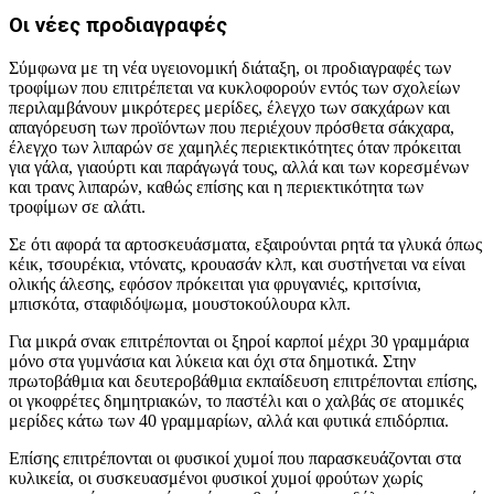
Οι νέες προδιαγραφές
Σύμφωνα με τη νέα υγειονομική διάταξη, οι προδιαγραφές των
τροφίμων που επιτρέπεται να κυκλοφορούν εντός των σχολείων
περιλαμβάνουν μικρότερες μερίδες, έλεγχο των σακχάρων και
απαγόρευση των προϊόντων που περιέχουν πρόσθετα σάκχαρα,
έλεγχο των λιπαρών σε χαμηλές περιεκτικότητες όταν πρόκειται
για γάλα, γιαούρτι και παράγωγά τους, αλλά και των κορεσμένων
και τρανς λιπαρών, καθώς επίσης και η περιεκτικότητα των
τροφίμων σε αλάτι.
Σε ότι αφορά τα αρτοσκευάσματα, εξαιρούνται ρητά τα γλυκά όπως
κέικ, τσουρέκια, ντόνατς, κρουασάν κλπ, και συστήνεται να είναι
ολικής άλεσης, εφόσον πρόκειται για φρυγανιές, κριτσίνια,
μπισκότα, σταφιδόψωμα, μουστοκούλουρα κλπ.
Για μικρά σνακ επιτρέπονται οι ξηροί καρποί μέχρι 30 γραμμάρια
μόνο στα γυμνάσια και λύκεια και όχι στα δημοτικά. Στην
πρωτοβάθμια και δευτεροβάθμια εκπαίδευση επιτρέπονται επίσης,
οι γκοφρέτες δημητριακών, το παστέλι και ο χαλβάς σε ατομικές
μερίδες κάτω των 40 γραμμαρίων, αλλά και φυτικά επιδόρπια.
Επίσης επιτρέπονται οι φυσικοί χυμοί που παρασκευάζονται στα
κυλικεία, οι συσκευασμένοι φυσικοί χυμοί φρούτων χωρίς