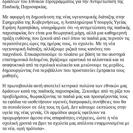
δράσεων του Εθνικού Προγράμματος για την Αντιμετώπιση της
Παιδικής Παχυσαρκίας.
Με αφορμή τη δημοσίευση της νέας υγειονομικής διάταξης στην
Εφημερίδα της Κυβερνήσεως, η Αναπληρώτρια Υπουργός Υγείας
Ειρήνη Αγαπηδάκη, υπογράμμισε ότι «η αντιμετώπιση της παιδικής
παχυσαρκίας δεν είναι μια θεωρητική μάχη, αλλά μια καθημερινή
πράξη ευθύνης που ξεκινά από εκεί όπου τα παιδιά μας περνούν τις
περισσότερες ώρες της ημέρας τους, το σχολείο. Με τη νέα
υγειονομική διάταξη, αλλάζουμε ριζικά τους κανόνες του
παιχνιδιού. Επικαιροποιούμε το πλαίσιο με βάση τα πιο αυστηρά
επιστημονικά δεδομένα, βγάζουμε οριστικά τα αλλαντικά και τα
αναψυκτικά από τα σχολικά κυλικεία και μειώνουμε τις μερίδες,
δημιουργώντας ένα περιβάλλον που προστατεύει έμπρακτα τους
μαθητές.
Η πρωτοβουλία αυτή αποτελεί κεντρικό πυλώνα των εθνικών μας
δράσεων κατά της παιδικής παχυσαρκίας. Ξεκινάμε από τη ρίζα του
προβλήματος, θωρακίζοντας τα παιδιά μας και προσφέροντάς τους
τα εφόδια να υιοθετήσουν υγιεινές διατροφικές συνήθειες που θα
τα συνοδεύουν σε όλη τους τη ζωή. Δεν κάνουμε εκπτώσεις στην
υγεία της νέας γενιάς. Οι αρμόδιοι φορείς οφείλουν να
προχωρήσουν άμεσα στις απαραίτητες ενέργειες, ώστε η νέα
σχολική χρονιά να βρει τα σχολεία μας απόλυτα εναρμονισμένα με
τα νέα, υγιή πρότυπα».