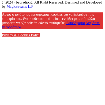
@2024 - beuradio.gr. All Right Reserved. Designed and Developed
by
Magicstreams L.P
Facebook
Αυτός ο ιστότοπος χρησιμοποιεί cookies για να βελτιώσει την
εμπειρία σας. Θα υποθέσουμε ότι είστε εντάξει με αυτό, αλλά
μπορείτε να εξαιρεθείτε εάν το επιθυμείτε.
Αποδέχομαι
Διαβάστε
περισσότερα
Privacy & Cookies Policy