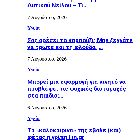
Δυτικού Νείλου – Τι…
7 Αυγούστου, 2026
Υγεία
Σας αρέσει το καρπούζι; Μην ξεχνάτε
να τρώτε και τη φλούδα |…
7 Αυγούστου, 2026
Υγεία
Μπορεί μια εφαρμογή για κινητό να
προβλέψει τις ψυχικές διαταραχές
στα παιδιά;…
6 Αυγούστου, 2026
Υγεία
Τα «καλοκαιρινά» της έβαλε (και)
φέτος η γρίπη | in.gr