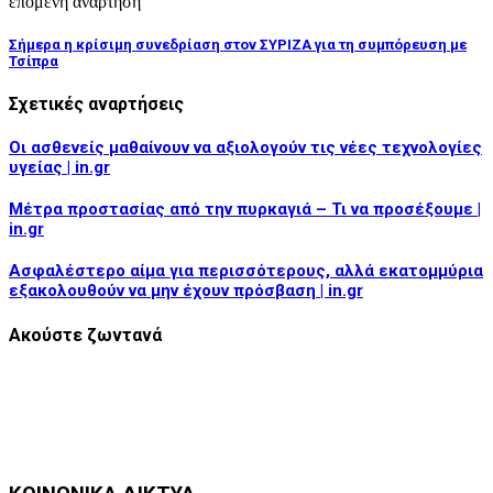
επόμενη ανάρτηση
Σήμερα η κρίσιμη συνεδρίαση στον ΣΥΡΙΖΑ για τη συμπόρευση με
Τσίπρα
Σχετικές αναρτήσεις
Οι ασθενείς μαθαίνουν να αξιολογούν τις νέες τεχνολογίες
υγείας | in.gr
Μέτρα προστασίας από την πυρκαγιά – Τι να προσέξουμε |
in.gr
Ασφαλέστερο αίμα για περισσότερους, αλλά εκατομμύρια
εξακολουθούν να μην έχουν πρόσβαση | in.gr
Ακούστε ζωντανά