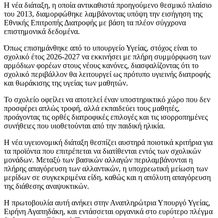
Η νέα διάταξη, η οποία αντικαθιστά προηγούμενο θεσμικό πλαίσιο
του 2013, διαμορφώθηκε λαμβάνοντας υπόψη την εισήγηση της
Εθνικής Επιτροπής Διατροφής με βάση τα πλέον σύγχρονα
επιστημονικά δεδομένα.
Όπως επισημάνθηκε από το υπουργείο Υγείας, στόχος είναι το
σχολικό έτος 2026-2027 να εκκινήσει με πλήρη συμμόρφωση των
αρμόδιων φορέων στους νέους κανόνες, διασφαλίζοντας ότι το
σχολικό περιβάλλον θα λειτουργεί ως πρότυπο υγιεινής διατροφής
και θωράκισης της υγείας των μαθητών.
Το σχολείο οφείλει να αποτελεί έναν υποστηρικτικό χώρο που δεν
προσφέρει απλώς τροφή, αλλά εκπαιδεύει τους μαθητές,
προάγοντας τις ορθές διατροφικές επιλογές και τις ισορροπημένες
συνήθειες που υιοθετούνται από την παιδική ηλικία.
Η νέα υγειονομική διάταξη θεσπίζει αυστηρά ποιοτικά κριτήρια για
τα προϊόντα που επιτρέπεται να διατίθενται εντός των σχολικών
μονάδων. Μεταξύ των βασικών αλλαγών περιλαμβάνονται η
πλήρης απαγόρευση των αλλαντικών, η υποχρεωτική μείωση των
μερίδων σε συγκεκριμένα είδη, καθώς και η απόλυτη απαγόρευση
της διάθεσης αναψυκτικών.
Η πρωτοβουλία αυτή ανήκει στην Αναπληρώτρια Υπουργό Υγείας,
Ειρήνη Αγαπηδάκη, και εντάσσεται οργανικά στο ευρύτερο πλέγμα