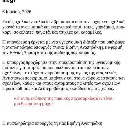
6 Ιουνίου, 2026
Εκτός σχολικών κυλικείων βρίσκονται από την ερχόμενη σχολική
χρονιά τα αναψυκτικά και ενεργειακά ποτά, τσιπς, γαριδάκια, ποπ-
κορν, σοκολάτες, παγωτά, και τσιχλες και καραμέλες.
Η απαγόρευση έρχεται με νέα υγειονομική διάταξη που υπέγραψε
η αναπληρώτρια υπουργός Υγείας Ειρήνη Αγαπηδάκη με αφορμή
την Εθνική Δράση κατά της παιδικής παχυσαρκίας.
Η υπουργός προχώρησε στην επικαιροποίηση της υγειονομικής
διάταξης για τα τρόφιμα που πωλούνται στα κυλικεία των
σχολείων, με στόχο την προάσπιση της υγείας της νέας γενιάς.
Αντίστοιχοι περιορισμοί μπαίνουν και στους χώρους εστίασης των
σχολείων, καθώς και στους αυτόματους πωλητές των σχολείων
Πρωτοβάθμιας και Δευτεροβάθμιας εκπαίδευσης της χώρας.
«Η αντιμετώπιση της παιδικής παχυσαρκίας δεν είναι
μια θεωρητική μάχη»
Η αναπληρώτρια υπουργός Υγείας Ειρήνη Αγαπηδάκη