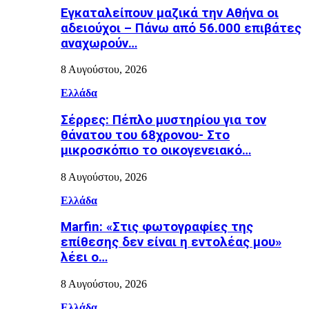
Εγκαταλείπουν μαζικά την Αθήνα οι
αδειούχοι – Πάνω από 56.000 επιβάτες
αναχωρούν…
8 Αυγούστου, 2026
Ελλάδα
Σέρρες: Πέπλο μυστηρίου για τον
θάνατου του 68χρονου- Στο
μικροσκόπιο το οικογενειακό…
8 Αυγούστου, 2026
Ελλάδα
Marfin: «Στις φωτογραφίες της
επίθεσης δεν είναι η εντολέας μου»
λέει ο…
8 Αυγούστου, 2026
Ελλάδα