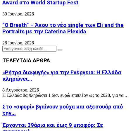
Award στο World Startup Fest
30 Ιουνίου, 2026
“O Breath” – Άκου το νέο single των Eli and the
Portraits με την Caterina Plexida
26 Ιουνίου, 2026
Search
Search
for:
ΤΕΛΕΥΤΑΙΑ ΑΡΘΡΑ
«Ρήτρα διαφυγής» για την Ενέργεια: Η Ελλάδα
πληρώνει...
8 Αυγούστου, 2026
Η Ελλάδα θα πληρώσει 1 δισ. ευρώ επιπλέον ως το 2028, για να...
Στο «σφυρί» βγαίνουν ρούχα και αξεσουάρ από
την...
Έρχονται 39άρια και έως 9 μποφόρ: Σε