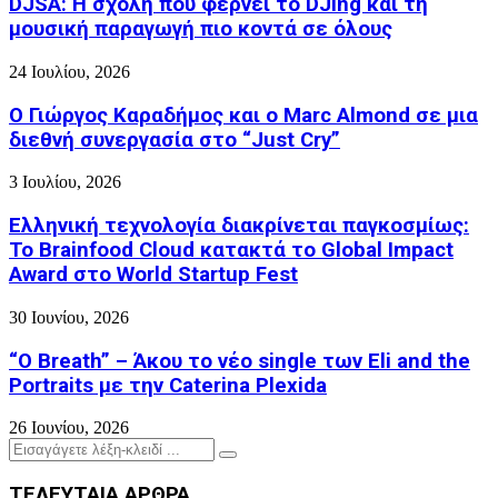
DJSA: Η σχολή που φέρνει το DJing και τη
μουσική παραγωγή πιο κοντά σε όλους
24 Ιουλίου, 2026
Ο Γιώργος Καραδήμος και ο Marc Almond σε μια
διεθνή συνεργασία στο “Just Cry”
3 Ιουλίου, 2026
Ελληνική τεχνολογία διακρίνεται παγκοσμίως:
Το Brainfood Cloud κατακτά το Global Impact
Award στο World Startup Fest
30 Ιουνίου, 2026
“O Breath” – Άκου το νέο single των Eli and the
Portraits με την Caterina Plexida
26 Ιουνίου, 2026
Search
Search
for:
ΤΕΛΕΥΤΑΙΑ ΑΡΘΡΑ