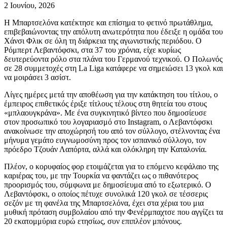
2 Ιουνίου, 2026
Η Μπαρτσελόνα κατέκτησε και επίσημα το φετινό πρωτάθλημα,
επιβεβαιώνοντας την απόλυτη ανωτερότητα που έδειξε η ομάδα του
Χάνσι Φλικ σε όλη τη διάρκεια της αγωνιστικής περιόδου. Ο
Ρόμπερτ Λεβαντόφσκι, στα 37 του χρόνια, είχε κυρίως
δευτερεύοντα ρόλο στα πλάνα του Γερμανού τεχνικού. Ο Πολωνός
σε 28 συμμετοχές στη La Liga κατάφερε να σημειώσει 13 γκολ και
να μοιράσει 3 ασίστ.
Λίγες ημέρες μετά την αποθέωση για την κατάκτηση του τίτλου, ο
έμπειρος επιθετικός έριξε τίτλους τέλους στη θητεία του στους
«μπλαουγκράνα». Με ένα συγκινητικό βίντεο που δημοσίευσε
στον προσωπικό του λογαριασμό στο Instagram, ο Λεβαντόφσκι
ανακοίνωσε την αποχώρησή του από τον σύλλογο, στέλνοντας ένα
μήνυμα γεμάτο ευγνωμοσύνη προς τον ισπανικό σύλλογο, τον
πρόεδρο Τζουάν Λαπόρτα, αλλά και ολόκληρη την Καταλονία.
Πλέον, ο κορυφαίος φορ ετοιμάζεται για το επόμενο κεφάλαιο της
καριέρας του, με την Τουρκία να φαντάζει ως ο πιθανότερος
προορισμός του, σύμφωνα με δημοσίευμα από το εξωτερικό. Ο
Λεβαντόφσκι, ο οποίος πέτυχε συνολικά 120 γκολ σε τέσσερις
σεζόν με τη φανέλα της Μπαρτσελόνα, έχει στα χέρια του μια
μυθική πρόταση συμβολαίου από την Φενέρμπαχτσε που αγγίζει τα
20 εκατομμύρια ευρώ ετησίως, συν επιπλέον μπόνους.