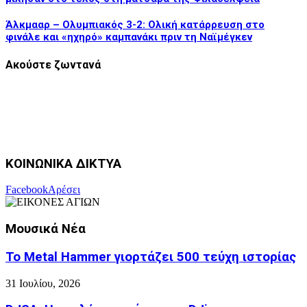
Άλκμααρ – Ολυμπιακός 3-2: Ολική κατάρρευση στο
φινάλε και «ηχηρό» καμπανάκι πριν τη Ναϊμέγκεν
Ακούστε ζωντανά
ΚΟΙΝΩΝΙΚΑ ΔΙΚΤΥΑ
Facebook
Αρέσει
Μουσικά Νέα
Το Metal Hammer γιορτάζει 500 τεύχη ιστορίας
31 Ιουλίου, 2026