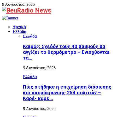
9 Αυγούστου, 2026
Facebook
Αρχική
Ελλάδα
Ελλάδα
Καιρός: Σχεδόν τους 40 βαθμούς θα
αγγίξει το θερμόμετρο – Ενισχύονται
τα…
9 Αυγούστου, 2026
Ελλάδα
Πώς στήθηκε η επιχείρηση διάσωσης
και απομάκρυνσης 254 πολιτών –
Καρέ- καρέ…
9 Αυγούστου, 2026