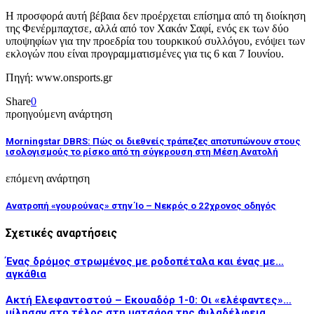
Η προσφορά αυτή βέβαια δεν προέρχεται επίσημα από τη διοίκηση
της Φενέρμπαχτσε, αλλά από τον Χακάν Σαφί, ενός εκ των δύο
υποψηφίων για την προεδρία του τουρκικού συλλόγου, ενόψει των
εκλογών που είναι προγραμματισμένες για τις 6 και 7 Ιουνίου.
Πηγή: www.onsports.gr
Share
0
προηγούμενη ανάρτηση
Morningstar DBRS: Πώς οι διεθνείς τράπεζες αποτυπώνουν στους
ισολογισμούς το ρίσκο από τη σύγκρουση στη Μέση Ανατολή
επόμενη ανάρτηση
Ανατροπή «γουρούνας» στην Ίο – Νεκρός ο 22χρονος οδηγός
Σχετικές αναρτήσεις
Ένας δρόμος στρωμένος με ροδοπέταλα και ένας με…
αγκάθια
Ακτή Ελεφαντοστού – Εκουαδόρ 1-0: Οι «ελέφαντες»…
μίλησαν στο τέλος στη ματσάρα της Φιλαδέλφεια