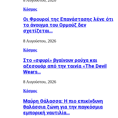
8 Αυγούστου, 2026
Κόσμος
Οι Φρουροί της Επανάστασης λένε ότι
το άνοιγμα του Ορμούζ δεν
σχετίζεται…
8 Αυγούστου, 2026
Κόσμος
Στο «σφυρί» βγαίνουν ρούχα και
αξεσουάρ από την ταινία «The Devil
Wears…
8 Αυγούστου, 2026
Κόσμος
Μαύρη Θάλασσα: Η πιο επικίνδυνη
θαλάσσια ζώνη για την παγκόσμια
εμπορική ναυτιλία…