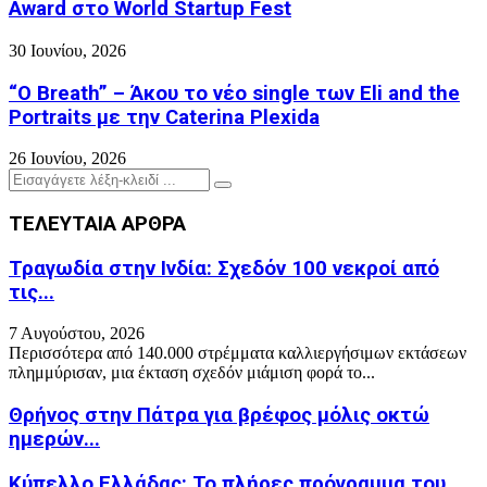
Award στο World Startup Fest
30 Ιουνίου, 2026
“O Breath” – Άκου το νέο single των Eli and the
Portraits με την Caterina Plexida
26 Ιουνίου, 2026
Search
Search
for:
ΤΕΛΕΥΤΑΙΑ ΑΡΘΡΑ
Τραγωδία στην Ινδία: Σχεδόν 100 νεκροί από
τις...
7 Αυγούστου, 2026
Περισσότερα από 140.000 στρέμματα καλλιεργήσιμων εκτάσεων
πλημμύρισαν, μια έκταση σχεδόν μιάμιση φορά το...
Θρήνος στην Πάτρα για βρέφος μόλις οκτώ
ημερών...
Κύπελλο Ελλάδας: Το πλήρες πρόγραμμα του