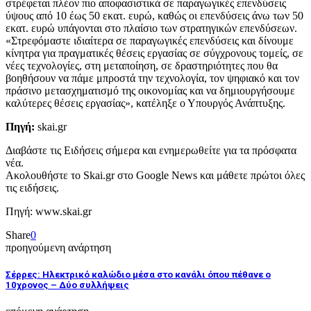
στρέφεται πλέον πιο αποφασιστικά σε παραγωγικές επενδύσεις
ύψους από 10 έως 50 εκατ. ευρώ, καθώς οι επενδύσεις άνω των 50
εκατ. ευρώ υπάγονται στο πλαίσιο των στρατηγικών επενδύσεων.
«Στρεφόμαστε ιδιαίτερα σε παραγωγικές επενδύσεις και δίνουμε
κίνητρα για πραγματικές θέσεις εργασίας σε σύγχρονους τομείς, σε
νέες τεχνολογίες, στη μεταποίηση, σε δραστηριότητες που θα
βοηθήσουν να πάμε μπροστά την τεχνολογία, τον ψηφιακό και τον
πράσινο μετασχηματισμό της οικονομίας και να δημιουργήσουμε
καλύτερες θέσεις εργασίας», κατέληξε ο Υπουργός Ανάπτυξης.
Πηγή:
skai.gr
Διαβάστε τις Ειδήσεις σήμερα και ενημερωθείτε για τα πρόσφατα
νέα.
Ακολουθήστε το Skai.gr στο Google News και μάθετε πρώτοι όλες
τις ειδήσεις.
Πηγή: www.skai.gr
Share
0
προηγούμενη ανάρτηση
Σέρρες: Ηλεκτρικό καλώδιο μέσα στο κανάλι όπου πέθανε ο
10χρονος – Δύο συλλήψεις