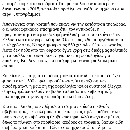
επιστρέψουμε στα πειράματα Τσίπρα και λοιπών αριστερών
δυνάμεων του 2015, τα οποία παραλίγο να τινάξουν τη χώρα στον
αέρα», υπογράμμισε.
Απαντώντας στην κριτική που έκανε για την κατάσταση της χώρας,
ο κ. Θεοδωρικάκος επισήμανε ότι «τον αντικρούει η
πραγματικότητα και μια σοβαρή ανάλυση του τι συμβαίνει στην
Ελλάδα και στον γύρω κόσμο». Όπως είπε, «δημιουργήθηκαν τα
επτά χρόνια της Νέας Δημοκρατίας 650 χιλιάδες θέσεις εργασίας.
Αυτό δεν ήρθε από τον ουρανό: έγινε χάρη στις δικές μας πολιτικές
για προσέλκυση επενδύσεων, για μείωση φορολογίας, για
δουλειές. Και δεν υπάρχει πιο ισχυρή κοινωνική πολιτική από
αυτό».
Σημείωσε, επίσης, ότι ο μέσος μισθός στον ιδιωτικό τομέα έχει
φτάσει στα 1.500 ευρώ, προσθέτοντας ότι η αύξηση των
εισοδημάτων, η μείωση της φορολογίας και οι αυστηροί έλεγχοι
στην αγορά αποτελούν το βασικό πλαίσιο της κυβερνητικής
πολιτικής για την αντιμετώπιση του κόστους ζωής.
Στο ίδιο πλαίσιο, υπενθύμισε ότι σε μια περίοδο διεθνούς
αβεβαιότητας, με πολέμους και πιέσεις στις τιμές προϊόντων και
υπηρεσιών, η κυβέρνηση έλαβε αυστηρά αλλά αναγκαία μέτρα,
όπως το πλαφόν στο περιθώριο κέρδους σε τρόφιμα, βασικά είδη
διαβίωσης και καύσιμα. «Εάν δεν υπήρχε αυτό το μέτρο, ο