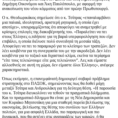
Δημήτρη Οικονόμου και Άκη Παυλόπουλο, με αφορμή την
ανακοίνωση του νέου κόμματος από τον πρώην Πρωθυπουργό.
Ο κ. Θεοδωρικάκος σημείωσε ότι ο κ. Τσίπρας «επαναλαμβάνει
μια παλαιά, ιδεοληπτική, αριστερή ρητορική, η οποία έχει
αποτύχει», υπογραμμίζοντας ότι αποφεύγει να αναμετρηθεί με
κρίσιμες επιλογές της διακυβέρνησής του. «Παραλείπει να πει
στους Έλληνες ο,τιδήποτε για τη βαριά υπερφορολόγηση που είχε
επιβάλει, η οποία διέλυσε πολύ συνειδητά τη μεσαία τάξη.
Αποφεύγει να πει το παραμικρό για το κλείσιμο των τραπεζών. Δεν
λέει κουβέντα για τη συνεργασία του με την ακροδεξιά. Δεν λέει
κουβέντα για το τοξικό και διχαστικό κλίμα, εκείνα τα περίφημα
“είτε τους τελειώνουμε είτε μας τελειώνουν”. Λες και είμαστε
αλλοεθνείς σε αυτή τη χώρα, δεν είμαστε όλοι Έλληνες», ανέφερε
χαρακτηριστικά.
Όπως εκτίμησε, η επανεμφάνισή δημιουργεί σοβαρό πρόβλημα
στρατηγικής στο ΠΑΣΟΚ, σημειώνοντας πως θα δοθεί μάχη
μεταξύ Τσίπρα και Ανδρουλάκη για τη δεύτερη θέση. «Η παρουσία
του κ. Τσίπρα διευκολύνει να τεθούν τα πραγματικά διλήμματα.
Και το πραγματικό δίλημμα θα είναι: με τη Νέα Δημοκρατία και
τον Κυριάκο Μητσοτάκη για μια σταθερή πορεία βελτίωσης της
οικονομίας, βελτίωσης της θέσης του συνόλου των Ελλήνων
πολιτών, για μια ασφαλή Ελλάδα, πιο παραγωγική και πιο
δυναμική, που θα αντέχει στις αναταράξεις των καιρών, ή θα