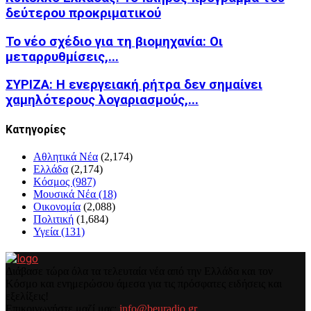
δεύτερου προκριματικού
Το νέο σχέδιο για τη βιομηχανία: Οι
μεταρρυθμίσεις,...
ΣΥΡΙΖΑ: Η ενεργειακή ρήτρα δεν σημαίνει
χαμηλότερους λογαριασμούς,...
Kατηγορίες
Αθλητικά Νέα
(2,174)
Ελλάδα
(2,174)
Κόσμος
(987)
Μουσικά Νέα
(18)
Οικονομία
(2,088)
Πολιτική
(1,684)
Υγεία
(131)
Διάβασε τώρα όλα τα τελευταία νέα από την Ελλάδα και τον
Κόσμο και ενημερώσου άμεσα για τις πρόσφατες ειδήσεις και
εξελίξεις!
Επικοινωνήστε μαζί μας:
info@beuradio.gr