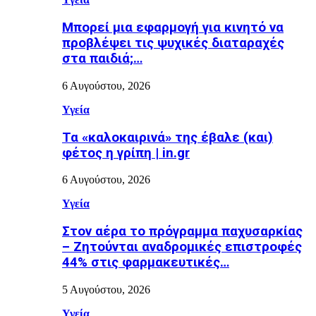
Μπορεί μια εφαρμογή για κινητό να
προβλέψει τις ψυχικές διαταραχές
στα παιδιά;…
6 Αυγούστου, 2026
Υγεία
Τα «καλοκαιρινά» της έβαλε (και)
φέτος η γρίπη | in.gr
6 Αυγούστου, 2026
Υγεία
Στον αέρα το πρόγραμμα παχυσαρκίας
– Ζητούνται αναδρομικές επιστροφές
44% στις φαρμακευτικές…
5 Αυγούστου, 2026
Υγεία