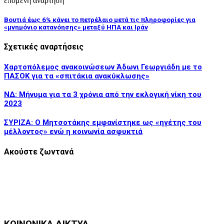
επόμενη ανάρτηση
Βουτιά έως 6% κάνει το πετρέλαιο μετά τις πληροφορίες για
«μνημόνιο κατανόησης» μεταξύ ΗΠΑ και Ιράν
Σχετικές αναρτήσεις
Χαρτοπόλεμος ανακοινώσεων Άδωνι Γεωργιάδη με το
ΠΑΣΟΚ για τα «σπιτάκια ανακύκλωσης»
ΝΔ: Μήνυμα για τα 3 χρόνια από την εκλογική νίκη του
2023
ΣΥΡΙΖΑ: Ο Μητσοτάκης εμφανίστηκε ως «ηγέτης του
μέλλοντος» ενώ η κοινωνία ασφυκτιά
Ακούστε ζωντανά
ΚΟΙΝΩΝΙΚΑ ΔΙΚΤΥΑ