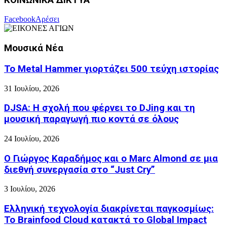
Facebook
Αρέσει
Μουσικά Νέα
Το Metal Hammer γιορτάζει 500 τεύχη ιστορίας
31 Ιουλίου, 2026
DJSA: Η σχολή που φέρνει το DJing και τη
μουσική παραγωγή πιο κοντά σε όλους
24 Ιουλίου, 2026
Ο Γιώργος Καραδήμος και ο Marc Almond σε μια
διεθνή συνεργασία στο “Just Cry”
3 Ιουλίου, 2026
Ελληνική τεχνολογία διακρίνεται παγκοσμίως:
Το Brainfood Cloud κατακτά το Global Impact