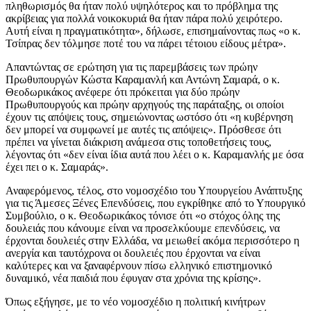
πληθωρισμός θα ήταν πολύ υψηλότερος και το πρόβλημα της
ακρίβειας για πολλά νοικοκυριά θα ήταν πάρα πολύ χειρότερο.
Αυτή είναι η πραγματικότητα», δήλωσε, επισημαίνοντας πως «ο κ.
Τσίπρας δεν τόλμησε ποτέ του να πάρει τέτοιου είδους μέτρα».
Απαντώντας σε ερώτηση για τις παρεμβάσεις των πρώην
Πρωθυπουργών Κώστα Καραμανλή και Αντώνη Σαμαρά, ο κ.
Θεοδωρικάκος ανέφερε ότι πρόκειται για δύο πρώην
Πρωθυπουργούς και πρώην αρχηγούς της παράταξης, οι οποίοι
έχουν τις απόψεις τους, σημειώνοντας ωστόσο ότι «η κυβέρνηση
δεν μπορεί να συμφωνεί με αυτές τις απόψεις». Πρόσθεσε ότι
πρέπει να γίνεται διάκριση ανάμεσα στις τοποθετήσεις τους,
λέγοντας ότι «δεν είναι ίδια αυτά που λέει ο κ. Καραμανλής με όσα
έχει πει ο κ. Σαμαράς».
Αναφερόμενος, τέλος, στο νομοσχέδιο του Υπουργείου Ανάπτυξης
για τις Άμεσες Ξένες Επενδύσεις, που εγκρίθηκε από το Υπουργικό
Συμβούλιο, ο κ. Θεοδωρικάκος τόνισε ότι «ο στόχος όλης της
δουλειάς που κάνουμε είναι να προσελκύουμε επενδύσεις, να
έρχονται δουλειές στην Ελλάδα, να μειωθεί ακόμα περισσότερο η
ανεργία και ταυτόχρονα οι δουλειές που έρχονται να είναι
καλύτερες και να ξαναφέρνουν πίσω ελληνικό επιστημονικό
δυναμικό, νέα παιδιά που έφυγαν στα χρόνια της κρίσης».
Όπως εξήγησε, με το νέο νομοσχέδιο η πολιτική κινήτρων