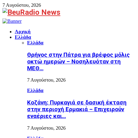
7 Αυγούστου, 2026
Facebook
Αρχική
Ελλάδα
Ελλάδα
Θρήνος στην Πάτρα για βρέφος μόλις
οκτώ ημερών – Νοσηλευόταν στη
ΜΕΘ…
7 Αυγούστου, 2026
Ελλάδα
Κοζάνη: Πυρκαγιά σε δασική έκταση
στην περιοχή Ερμακιά – Επιχειρούν
εναέριες και…
7 Αυγούστου, 2026