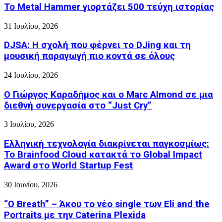
Το Metal Hammer γιορτάζει 500 τεύχη ιστορίας
31 Ιουλίου, 2026
DJSA: Η σχολή που φέρνει το DJing και τη
μουσική παραγωγή πιο κοντά σε όλους
24 Ιουλίου, 2026
Ο Γιώργος Καραδήμος και ο Marc Almond σε μια
διεθνή συνεργασία στο “Just Cry”
3 Ιουλίου, 2026
Ελληνική τεχνολογία διακρίνεται παγκοσμίως:
Το Brainfood Cloud κατακτά το Global Impact
Award στο World Startup Fest
30 Ιουνίου, 2026
“O Breath” – Άκου το νέο single των Eli and the
Portraits με την Caterina Plexida