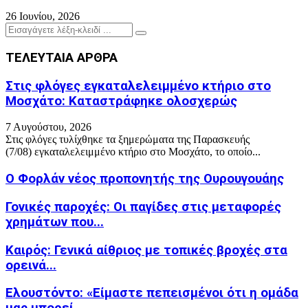
26 Ιουνίου, 2026
Search
Search
for:
ΤΕΛΕΥΤΑΙΑ ΑΡΘΡΑ
Στις φλόγες εγκαταλελειμμένο κτήριο στο
Μοσχάτο: Καταστράφηκε ολοσχερώς
7 Αυγούστου, 2026
Στις φλόγες τυλίχθηκε τα ξημερώματα της Παρασκευής
(7/08) εγκαταλελειμμένο κτήριο στο Μοσχάτο, το οποίο...
Ο Φορλάν νέος προπονητής της Ουρουγουάης
Γονικές παροχές: Οι παγίδες στις μεταφορές
χρημάτων που...
Καιρός: Γενικά αίθριος με τοπικές βροχές στα
ορεινά...
Ελουστόντο: «Είμαστε πεπεισμένοι ότι η ομάδα