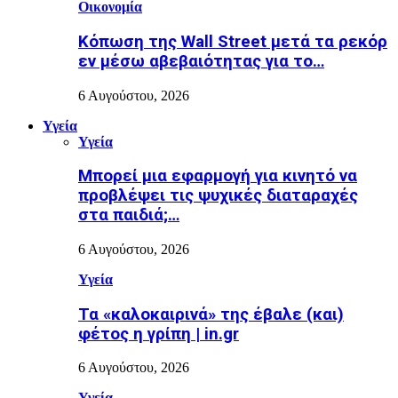
Οικονομία
Κόπωση της Wall Street μετά τα ρεκόρ
εν μέσω αβεβαιότητας για το…
6 Αυγούστου, 2026
Υγεία
Υγεία
Μπορεί μια εφαρμογή για κινητό να
προβλέψει τις ψυχικές διαταραχές
στα παιδιά;…
6 Αυγούστου, 2026
Υγεία
Τα «καλοκαιρινά» της έβαλε (και)
φέτος η γρίπη | in.gr
6 Αυγούστου, 2026
Υγεία