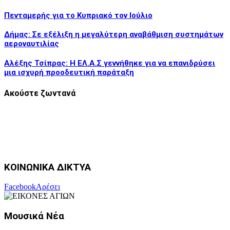
Πενταμερής για το Κυπριακό τον Ιούλιο
Δήμας: Σε εξέλιξη η μεγαλύτερη αναβάθμιση συστημάτων
αεροναυτιλίας
Αλέξης Τσίπρας: Η ΕΛ.Α.Σ γεννήθηκε για να επανιδρύσει
μια ισχυρή προοδευτική παράταξη
Ακούστε ζωντανά
ΚΟΙΝΩΝΙΚΑ ΔΙΚΤΥΑ
Facebook
Αρέσει
Μουσικά Νέα