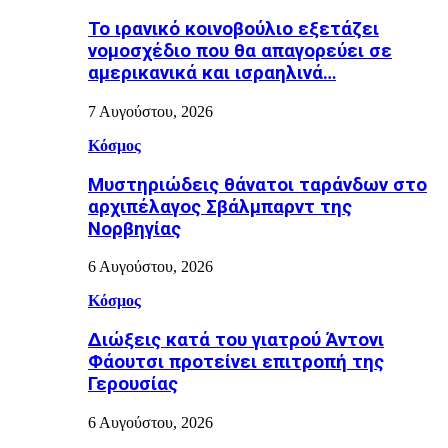
Το ιρανικό κοινοβούλιο εξετάζει
νομοσχέδιο που θα απαγορεύει σε
αμερικανικά και ισραηλινά…
7 Αυγούστου, 2026
Κόσμος
Μυστηριώδεις θάνατοι ταράνδων στο
αρχιπέλαγος Σβάλμπαρντ της
Νορβηγίας
6 Αυγούστου, 2026
Κόσμος
Διώξεις κατά του γιατρού Άντονι
Φάουτσι προτείνει επιτροπή της
Γερουσίας
6 Αυγούστου, 2026