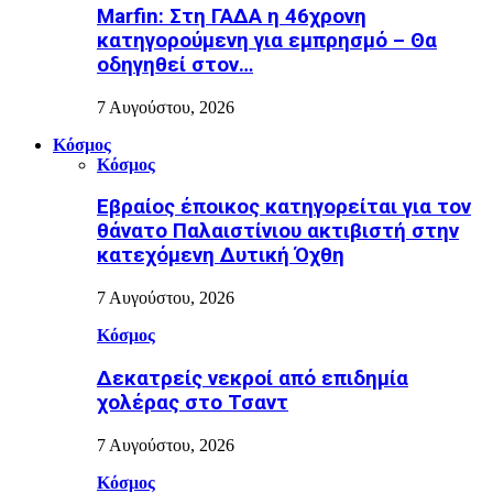
Marfin: Στη ΓΑΔΑ η 46χρονη
κατηγορούμενη για εμπρησμό – Θα
οδηγηθεί στον…
7 Αυγούστου, 2026
Κόσμος
Κόσμος
Εβραίος έποικος κατηγορείται για τον
θάνατο Παλαιστίνιου ακτιβιστή στην
κατεχόμενη Δυτική Όχθη
7 Αυγούστου, 2026
Κόσμος
Δεκατρείς νεκροί από επιδημία
χολέρας στο Τσαντ
7 Αυγούστου, 2026
Κόσμος