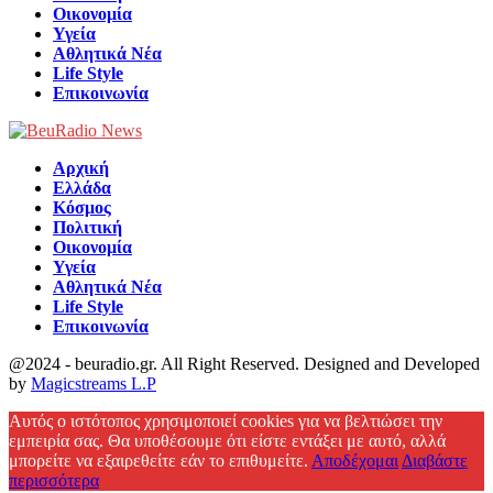
Οικονομία
Υγεία
Αθλητικά Νέα
Life Style
Επικοινωνία
Αρχική
Ελλάδα
Κόσμος
Πολιτική
Οικονομία
Υγεία
Αθλητικά Νέα
Life Style
Επικοινωνία
@2024 - beuradio.gr. All Right Reserved. Designed and Developed
by
Magicstreams L.P
Facebook
Αυτός ο ιστότοπος χρησιμοποιεί cookies για να βελτιώσει την
εμπειρία σας. Θα υποθέσουμε ότι είστε εντάξει με αυτό, αλλά
μπορείτε να εξαιρεθείτε εάν το επιθυμείτε.
Αποδέχομαι
Διαβάστε
περισσότερα