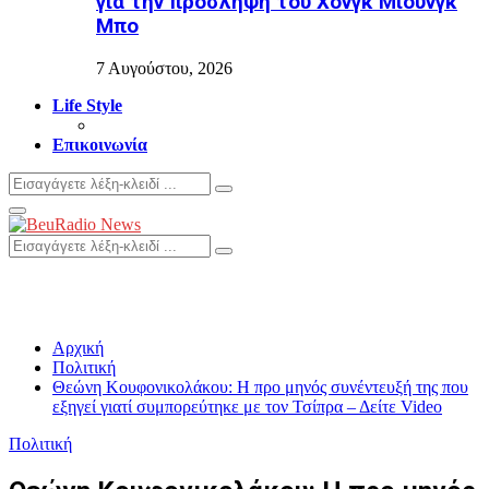
για την πρόσληψη του Χονγκ Μιουνγκ
Μπo
7 Αυγούστου, 2026
Life Style
Επικοινωνία
Search
Search
for:
Primary
Menu
Search
Search
for:
Αρχική
Πολιτική
Θεώνη Κουφονικολάκου: Η προ μηνός συνέντευξή της που
εξηγεί γιατί συμπορεύτηκε με τον Τσίπρα – Δείτε Video
Πολιτική