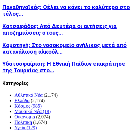
Παναθηναϊκός: Θέλει να κάνει το καλύτερο στο
τέλος...
Κατσαφάδος: Από Δευτέρα οι αιτήσεις για
αποζημιώσεις στους...
Κομοτηνή: Στο νοσοκομείο ανήλικος μετά από
κατανάλωση αλκοόλ...
Υδατοσφαίριση: Η Εθνική Παίδων επικράτησε
της Τουρκίας στο...
Kατηγορίες
Αθλητικά Νέα
(2,174)
Ελλάδα
(2,174)
Κόσμος
(985)
Μουσικά Νέα
(18)
Οικονομία
(2,074)
Πολιτική
(1,674)
Υγεία
(129)