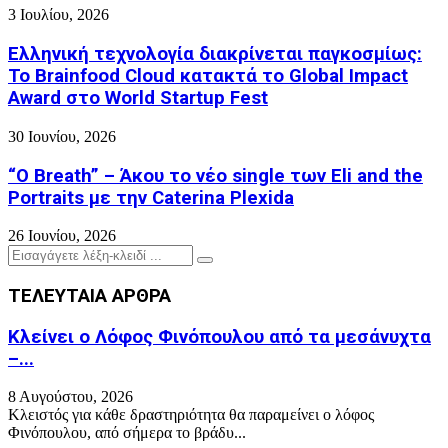
3 Ιουλίου, 2026
Ελληνική τεχνολογία διακρίνεται παγκοσμίως:
Το Brainfood Cloud κατακτά το Global Impact
Award στο World Startup Fest
30 Ιουνίου, 2026
“O Breath” – Άκου το νέο single των Eli and the
Portraits με την Caterina Plexida
26 Ιουνίου, 2026
Search
Search
for:
ΤΕΛΕΥΤΑΙΑ ΑΡΘΡΑ
Κλείνει ο Λόφος Φινόπουλου από τα μεσάνυχτα
–...
8 Αυγούστου, 2026
Κλειστός για κάθε δραστηριότητα θα παραμείνει ο λόφος
Φινόπουλου, από σήμερα το βράδυ...