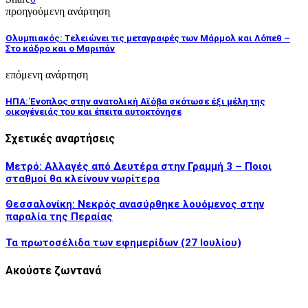
προηγούμενη ανάρτηση
Ολυμπιακός: Tελειώνει τις μεταγραφές των Μάρμολ και Λόπεθ –
Στο κάδρο και ο Μαριπάν
επόμενη ανάρτηση
ΗΠΑ: Ένοπλος στην ανατολική Αϊόβα σκότωσε έξι μέλη της
οικογένειάς του και έπειτα αυτοκτόνησε
Σχετικές αναρτήσεις
Μετρό: Αλλαγές από Δευτέρα στην Γραμμή 3 – Ποιοι
σταθμοί θα κλείνουν νωρίτερα
Θεσσαλονίκη: Νεκρός ανασύρθηκε λουόμενος στην
παραλία της Περαίας
Τα πρωτοσέλιδα των εφημερίδων (27 Ιουλίου)
Ακούστε ζωντανά