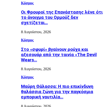
Κόσμος
Οι Φρουροί της Επανάστασης λένε ότι
το άνοιγμα του Ορμούζ δεν
σχετίζεται…
8 Αυγούστου, 2026
Κόσμος
Στο «σφυρί» βγαίνουν ρούχα και
αξεσουάρ από την ταινία «The Devil
Wears…
8 Αυγούστου, 2026
Κόσμος
Μαύρη Θάλασσα: Η πιο επικίνδυνη
θαλάσσια ζώνη για την παγκόσμια
εμπορική ναυτιλία…
8 Αυγούστου, 2026