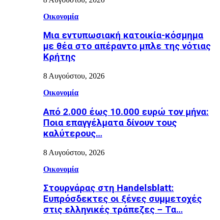
Οικονομία
Μια εντυπωσιακή κατοικία-κόσμημα
με θέα στο απέραντο μπλε της νότιας
Κρήτης
8 Αυγούστου, 2026
Οικονομία
Από 2.000 έως 10.000 ευρώ τον μήνα:
Ποια επαγγέλματα δίνουν τους
καλύτερους…
8 Αυγούστου, 2026
Οικονομία
Στουρνάρας στη Handelsblatt:
Ευπρόσδεκτες οι ξένες συμμετοχές
στις ελληνικές τράπεζες – Τα…