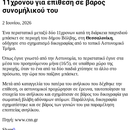
11χρονου για επίθεση σε βάρος
συνομήλικού του
2 Ιουνίου, 2026
Ένα περιστατικό μεταξύ δύο 11χρονων κατά τη διάρκεια παιχνιδιού
μπάσκετ σε περιοχή του δήμου Βόλβης, στη
Θεσσαλονίκη
,
οδήγησε στο σχηματισμό δικογραφίας από το τοπικό Αστυνομικό
Τμήμα.
Όπως έγινε γνωστό από την Αστυνομία, το περιστατικό έγινε στα
μέσα του προηγούμενου μήνα (16/5), σε υπαίθριο χώρο της
περιοχής, όταν το ένα από τα δύο παιδιά χτύπησε το άλλο στο
πρόσωπο, την ώρα που παίζανε μπάσκετ.
Μετά από καταγγελία του πατέρα του ανήλικου που δέχθηκε την
επίθεση, οι αστυνομικοί προχώρησαν σε έρευνα, ταυτοποίησαν τα
στοιχεία του ανήλικου και σχημάτισαν σε βάρος του δικογραφία για
σωματική βλάβη αδύναμων ατόμων. Παράλληλα, δικογραφία
σχηματίστηκε και σε βάρος των γονιών του για παραμέληση
εποπτείας ανηλίκου.
Πηγή: www.cnn.gr
Share
0