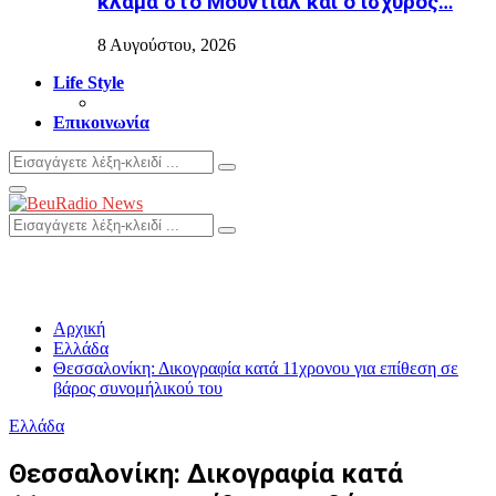
κλάμα στο Μουντιάλ και ο ισχυρός…
8 Αυγούστου, 2026
Life Style
Επικοινωνία
Search
Search
for:
Primary
Menu
Search
Search
for:
Αρχική
Ελλάδα
Θεσσαλονίκη: Δικογραφία κατά 11χρονου για επίθεση σε
βάρος συνομήλικού του
Ελλάδα
Θεσσαλονίκη: Δικογραφία κατά