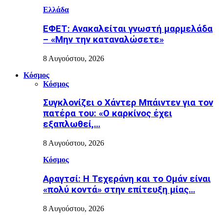
Ελλάδα
ΕΦΕΤ: Ανακαλείται γνωστή μαρμελάδα
– «Μην την καταναλώσετε»
8 Αυγούστου, 2026
Κόσμος
Κόσμος
Συγκλονίζει ο Χάντερ Μπάιντεν για τον
πατέρα του: «Ο καρκίνος έχει
εξαπλωθεί,…
8 Αυγούστου, 2026
Κόσμος
Αραγτσί: Η Τεχεράνη και το Ομάν είναι
«πολύ κοντά» στην επίτευξη μίας…
8 Αυγούστου, 2026