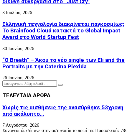
διεθνή συνεργασία στο “Just Cry”
3 Ιουλίου, 2026
Ελληνική τεχνολογία διακρίνεται παγκοσμίως:
Το Brainfood Cloud κατακτά το Global Impact
Award στο World Startup Fest
30 Ιουνίου, 2026
“O Breath” – Άκου το νέο single των Eli and the
Portraits με την Caterina Plexida
26 Ιουνίου, 2026
Search
Search
for:
ΤΕΛΕΥΤΑΙΑ ΑΡΘΡΑ
Χωρίς τις αισθήσεις της ανασύρθηκε 53χρονη
από ακάλυπτο...
7 Αυγούστου, 2026
Συναγερμός σήμανε στην αστυνομία το πρωί της Παρασκευής 7/8