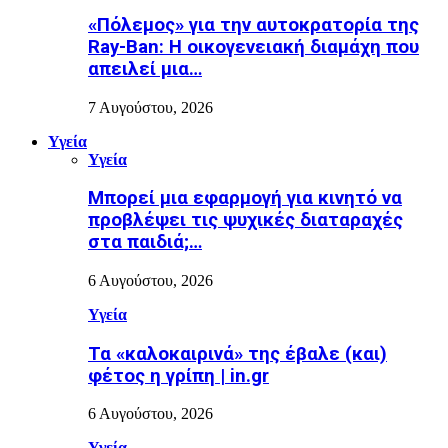
«Πόλεμος» για την αυτοκρατορία της
Ray-Ban: Η οικογενειακή διαμάχη που
απειλεί μια…
7 Αυγούστου, 2026
Υγεία
Υγεία
Μπορεί μια εφαρμογή για κινητό να
προβλέψει τις ψυχικές διαταραχές
στα παιδιά;…
6 Αυγούστου, 2026
Υγεία
Τα «καλοκαιρινά» της έβαλε (και)
φέτος η γρίπη | in.gr
6 Αυγούστου, 2026
Υγεία