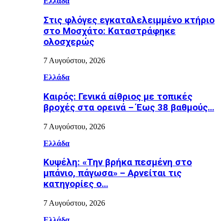
Ελλάδα
Στις φλόγες εγκαταλελειμμένο κτήριο
στο Μοσχάτο: Καταστράφηκε
ολοσχερώς
7 Αυγούστου, 2026
Ελλάδα
Καιρός: Γενικά αίθριος με τοπικές
βροχές στα ορεινά – Έως 38 βαθμούς…
7 Αυγούστου, 2026
Ελλάδα
Κυψέλη: «Την βρήκα πεσμένη στο
μπάνιο, πάγωσα» – Αρνείται τις
κατηγορίες ο…
7 Αυγούστου, 2026
Ελλάδα