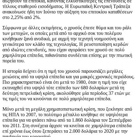
αυξήσουν τα επιτόκια, κάνοντας ελκυστικότερες τις επενδύσεις σε
τίτλους σταθερού εισοδήματος. Η Ευρωπαϊκή Κεντρική Τράπεζα
ανακοίνωσε ήδη τον Ιούνιο την αύξηση του επιτοκίου καταθέσεων
στο 2,25% από 2%.
Σύμφωνα με άλλες εκτιμήσεις, ο χρυσός έπεσε θύμα και του ράλι
των μετοχών, οι οποίες μετά από το αρχικό σοκ του πολέμου
κινήθηκαν ξανά ανοδικά, με αιχμή την τεχνητή νοημοσύνη και
γενικότερα τον κλάδο της τεχνολογίας. Η ρευστοποίηση κερδών
από ιδιώτες επενδυτές, που είχαν αγοράσει τον χρυσό σε πολύ
χαμηλότερα επίπεδα, πιθανότατα συνδέεται επίσης με την πτωτική
πορεία του.
Η ιστορία δείχνει ότι η τιμή του χρυσού παρουσιάζει μεγάλες
μειώσεις από τα υψηλά επίπεδα και για μακρές χρονικές περιόδους.
Πιο χαρακτηριστικό είναι ότι μετά το 1980, όταν η τιμή του είχε
εκτιναχθεί στο υψηλό τότε επίπεδο των 680 δολαρίων μετά τη
δεύτερη πετρελαϊκή κρίση, ακολούθησε μία περίοδος 37 ετών με
τις τιμές του να κινούνται σε πολύ χαμηλότερα επίπεδα.
Μόνο μετά τη μεγάλη χρηματοπιστωτική κρίση, που ξεκίνησε από
τις ΗΠΑ το 2007, το πολύτιμο μέταλλο κινήθηκε σε υψηλότερα
επίπεδα για να φτάσει πάνω από τα 1.860 δολάρια τον Σεπτέμβριο
του 2011. Στη συνέχεια άρχισε να κινείται σε χαμηλότερα επίπεδα
επί χρόνια έως ότου ξεπεράσει τα 2.000 δολάρια το 2020 με την
πανδημία του κορονοϊού.