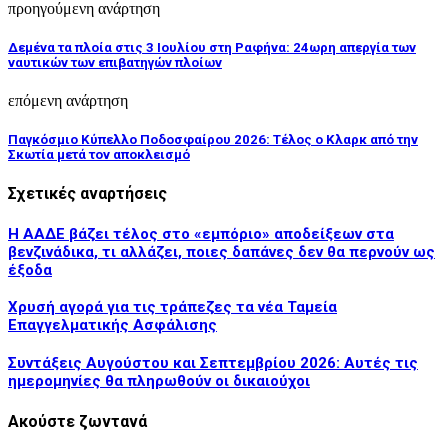
προηγούμενη ανάρτηση
Δεμένα τα πλοία στις 3 Ιουλίου στη Ραφήνα: 24ωρη απεργία των
ναυτικών των επιβατηγών πλοίων
επόμενη ανάρτηση
Παγκόσμιο Κύπελλο Ποδοσφαίρου 2026: Τέλος ο Κλαρκ από την
Σκωτία μετά τον αποκλεισμό
Σχετικές αναρτήσεις
Η ΑΑΔΕ βάζει τέλος στο «εμπόριο» αποδείξεων στα
βενζινάδικα, τι αλλάζει, ποιες δαπάνες δεν θα περνούν ως
έξοδα
Χρυσή αγορά για τις τράπεζες τα νέα Ταμεία
Επαγγελματικής Ασφάλισης
Συντάξεις Αυγούστου και Σεπτεμβρίου 2026: Αυτές τις
ημερομηνίες θα πληρωθούν οι δικαιούχοι
Ακούστε ζωντανά