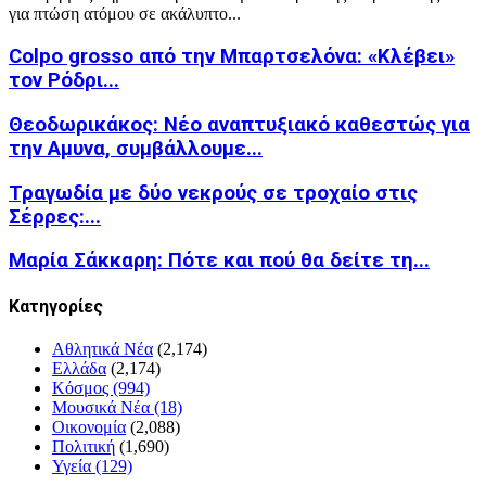
για πτώση ατόμου σε ακάλυπτο...
Colpo grosso από την Μπαρτσελόνα: «Κλέβει»
τον Ρόδρι...
Θεοδωρικάκος: Νέο αναπτυξιακό καθεστώς για
την Αμυνα, συμβάλλουμε...
Τραγωδία με δύο νεκρούς σε τροχαίο στις
Σέρρες:...
Μαρία Σάκκαρη: Πότε και πού θα δείτε τη...
Kατηγορίες
Αθλητικά Νέα
(2,174)
Ελλάδα
(2,174)
Κόσμος
(994)
Μουσικά Νέα
(18)
Οικονομία
(2,088)
Πολιτική
(1,690)
Υγεία
(129)