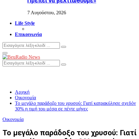
Πρέπει να βελτιωθούμε»
7 Αυγούστου, 2026
Life Style
Επικοινωνία
Search
Search
for:
Primary
Menu
Search
Search
for:
Αρχική
Οικονομία
Το μεγάλο παράδοξο του χρυσού: Γιατί κατρακύλησε σχεδόν
30% η τιμή του μέσα σε πέντε μήνες
Οικονομία
Το μεγάλο παράδοξο του χρυσού: Γιατί