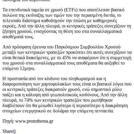
Τα επενδυτικά ταμεία σε χρυσό (ETFs) που αποτέλεσαν βασικό
πυλώνα της εκτίναξης των τιμών του την περασμένη διετία, το
τελευταίο διάστημα καθοδηγούν την πτώση με καθημερινές
εκροές. Από την άλλη πλευρά, οι κεντρικές τράπεζες συνεχίζουν τη
ζήτηση χρυσού, ενισχύοντας τη θέση του στα συναλλαγματικά
αποθέματά τους.
Από πρόσφατη έρευνα του Παγκόσμιου Συμβουλίου Χρυσού
μεταξύ των κεντρικών τραπεζών προκύπτει ότι αυτές συνεχίζουν να
είναι θετικά διακείμενες, με το 45% να αναφέρουν ότι η συμμετοχή
του χρυσού στα συναλλαγματικά τους αποθέματα θα αυξηθεί το
επόμενο 12μηνο.
Η προστασία από τον κίνδυνο του πληθωρισμού και η
διαφοροποίηση των χαρτοφυλακίων τους είναι οι βασικοί λόγοι που
οι κεντρικές τράπεζες διακρατούν χρυσό, ενώ σημαντικό ρόλο
παίζει και η κάλυψη από γεωπολιτικούς κινδύνους. Από την άλλη
πλευρά, το 74% των κεντρικών τραπεζών που ρωτήθηκαν
διαβλέπουν ότι θα μειωθεί λιγότερο ή περισσότερο η διακράτηση
στοιχείων ενεργητικού σε δολάρια την επόμενη πενταετία.
Πηγή: www.protothema.gr
Share
0