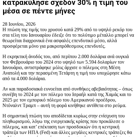
κατρακύλησε σχεδόν 30% η τιμή του
μέσα σε πέντε μήνες
28 Ιουνίου, 2026
Η πτώση της τιμής του χρυσού κατά 29% από το υψηλό ρεκόρ του
στα τέλη του Ιανουαρίου έδειξε ότι το πολύτιμο μέταλλο μπορεί να
θεωρείται διαχρονικά ένα ασφαλές επενδυτικό μέσο, αλλά
προσφέρεται μόνο για μακροπρόθεσμους επενδυτές.
Η εκρηκτική άνοδός του, από περίπου 2.000 δολάρια ανά ουγκιά
τον Φεβρουάριο του 2024 στο υψηλό των 5.594 δολαρίων τον
Ιανουάριο, αντιστράφηκε μόλις άρχισε ο πόλεμος στη Μέση
Ανατολή και την περασμένη Τετάρτη η τιμή του υποχώρησε κάτω
από τα 4.000 δολάρια.
Αν και παραδοσιακά ευνοείται από συνθήκες αβεβαιότητας – όπως
συνέβη το 2024 με τον πόλεμο του Ισραήλ κατά της Χαμάς και το
2025 με τον εμπορικό πόλεμο του Αμερικανού προέδρου,
Ντόναλντ Τραμπ – αυτή τη φορά κινήθηκε αντίθετα στο ρεύμα.
Η σημαντική πτώση του αποδίδεται κυρίως στην ενίσχυση του
πληθωρισμού, λόγω της ενεργειακής κρίσης που προκάλεσε ο
πόλεμος, και κατ’ επέκταση των προσδοκιών ότι η κεντρική
τράπεζα των ΗΠΑ (Fed) και άλλες μεγάλες κεντρικές τράπεζες θα