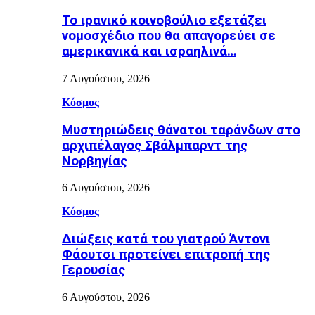
Το ιρανικό κοινοβούλιο εξετάζει
νομοσχέδιο που θα απαγορεύει σε
αμερικανικά και ισραηλινά…
7 Αυγούστου, 2026
Κόσμος
Μυστηριώδεις θάνατοι ταράνδων στο
αρχιπέλαγος Σβάλμπαρντ της
Νορβηγίας
6 Αυγούστου, 2026
Κόσμος
Διώξεις κατά του γιατρού Άντονι
Φάουτσι προτείνει επιτροπή της
Γερουσίας
6 Αυγούστου, 2026