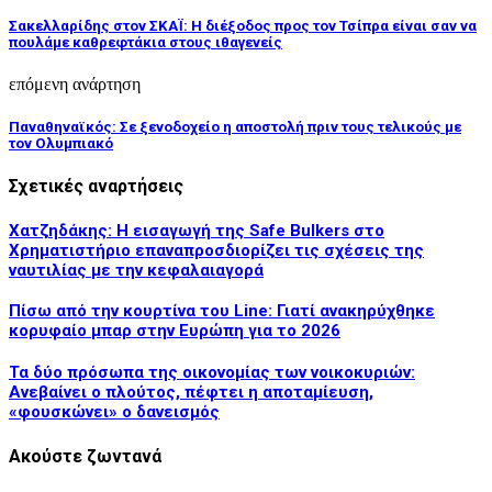
Σακελλαρίδης στον ΣΚΑΪ: Η διέξοδος προς τον Τσίπρα είναι σαν να
πουλάμε καθρεφτάκια στους ιθαγενείς
επόμενη ανάρτηση
Παναθηναϊκός: Σε ξενοδοχείο η αποστολή πριν τους τελικούς με
τον Ολυμπιακό
Σχετικές αναρτήσεις
Χατζηδάκης: Η εισαγωγή της Safe Bulkers στο
Χρηματιστήριο επαναπροσδιορίζει τις σχέσεις της
ναυτιλίας με την κεφαλαιαγορά
Πίσω από την κουρτίνα του Line: Γιατί ανακηρύχθηκε
κορυφαίο μπαρ στην Ευρώπη για το 2026
Τα δύο πρόσωπα της οικονομίας των νοικοκυριών:
Ανεβαίνει ο πλούτος, πέφτει η αποταμίευση,
«φουσκώνει» ο δανεισμός
Ακούστε ζωντανά