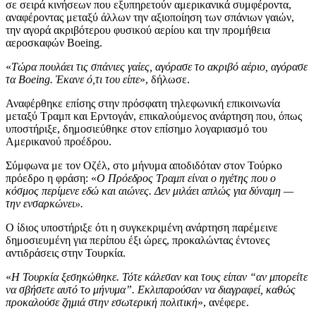
σε σειρά κινήσεων που εξυπηρετούν αμερικανικά συμφέροντα,
αναφέροντας μεταξύ άλλων την αξιοποίηση των σπάνιων γαιών,
την αγορά ακριβότερου φυσικού αερίου και την προμήθεια
αεροσκαφών Boeing.
«
Τώρα πουλάει τις σπάνιες γαίες, αγόρασε το ακριβό αέριο, αγόρασε
τα Boeing. Έκανε ό,τι του είπε
», δήλωσε.
Αναφέρθηκε επίσης στην πρόσφατη τηλεφωνική επικοινωνία
μεταξύ Τραμπ και Ερντογάν, επικαλούμενος ανάρτηση που, όπως
υποστήριξε, δημοσιεύθηκε στον επίσημο λογαριασμό του
Αμερικανού προέδρου.
Σύμφωνα με τον Οζέλ, στο μήνυμα αποδιδόταν στον Τούρκο
πρόεδρο η φράση: «
Ο Πρόεδρος Τραμπ είναι ο ηγέτης που ο
κόσμος περίμενε εδώ και αιώνες. Δεν μιλάει απλώς για δύναμη —
την ενσαρκώνει».
Ο ίδιος υποστήριξε ότι η συγκεκριμένη ανάρτηση παρέμεινε
δημοσιευμένη για περίπου έξι ώρες, προκαλώντας έντονες
αντιδράσεις στην Τουρκία.
«
Η Τουρκία ξεσηκώθηκε. Τότε κάλεσαν και τους είπαν “αν μπορείτε
να σβήσετε αυτό το μήνυμα”. Εκλιπαρούσαν να διαγραφεί, καθώς
προκαλούσε ζημιά στην εσωτερική πολιτική
», ανέφερε.