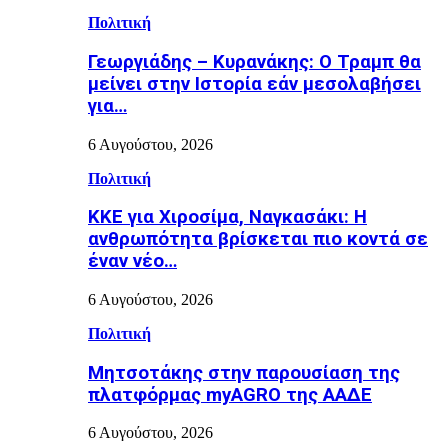
Πολιτική
Γεωργιάδης – Κυρανάκης: Ο Τραμπ θα
μείνει στην Ιστορία εάν μεσολαβήσει
για…
6 Αυγούστου, 2026
Πολιτική
ΚΚΕ για Χιροσίμα, Ναγκασάκι: Η
ανθρωπότητα βρίσκεται πιο κοντά σε
έναν νέο…
6 Αυγούστου, 2026
Πολιτική
Μητσοτάκης στην παρουσίαση της
πλατφόρμας myAGRO της ΑΑΔΕ
6 Αυγούστου, 2026