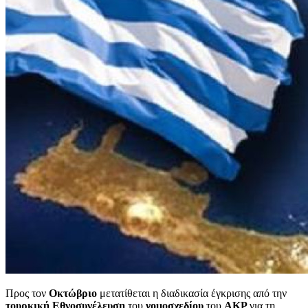
Προς τον
Οκτώβριο
μετατίθεται η διαδικασία έγκρισης από την
τουρκική Εθνοσυνέλευση
του
νομοσχεδίου
του
AKP
για τη