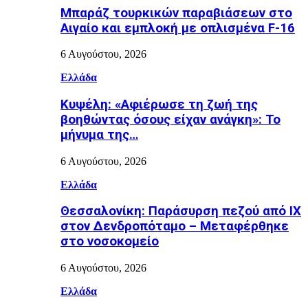
Μπαράζ τουρκικών παραβιάσεων στο
Αιγαίο και εμπλοκή με οπλισμένα F-16
6 Αυγούστου, 2026
Ελλάδα
Κυψέλη: «Αφιέρωσε τη ζωή της
βοηθώντας όσους είχαν ανάγκη»: Το
μήνυμα της…
6 Αυγούστου, 2026
Ελλάδα
Θεσσαλονίκη: Παράσυρση πεζού από ΙΧ
στον Δενδροπόταμο – Μεταφέρθηκε
στο νοσοκομείο
6 Αυγούστου, 2026
Ελλάδα