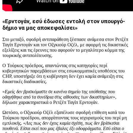
«Ερντογάν, εσύ έδωσες εντολή στον υπουργό-
δήμιο να μας αποκεφαλίσει»
Στο μεταξύ, σφοδρή αντιπαράθεση ξέσπασε ανάμεσα στον Ρετζέπ
Ταγίπ Ερντογάν και τον Οζγκιούρ Οζέλ, με αφορμή τις δικαστικές
εξελίξεις και τις έρευνες που αφορούν το μεγαλύτερο κόμμα της
τουρκικής αντιπολίτευσης.
Ο Τούρκος πρόεδρος, απαντώντας στις κατηγορίες περί
κυβερνητικών παρεμβάσεων στις εσωκομματικές υποθέσεις του
CHP, υποστήριξε ότι η κυβέρνηση δεν έχει καμία ανάμειξη στις
δικαστικές διαδικασίες.
«
Εμείς δεν βρισκόμαστε σε κανένα σημείο της υπόθεσης που
οδηγήθηκε από τα συνέδρια στις αίθουσες των δικαστηρίων
»,
δήλωσε χαρακτηριστικά ο Ρετζέπ Ταγίπ Ερντογάν.
Ωστόσο, ο Οζγκιούρ Οζέλ εξαπέλυσε σφοδρή επίθεση κατά του
Τούρκου προέδρου, απορρίπτοντας τους ισχυρισμούς του περί μη
εμπλοκής. «
Λες πως δεν έχεις καμία σχέση, πως δεν βρίσκεσαι
πουθενά. Είσαι εκεί που μας έβαλες έξι οδοφράγματα. Εσύ είσαι ο