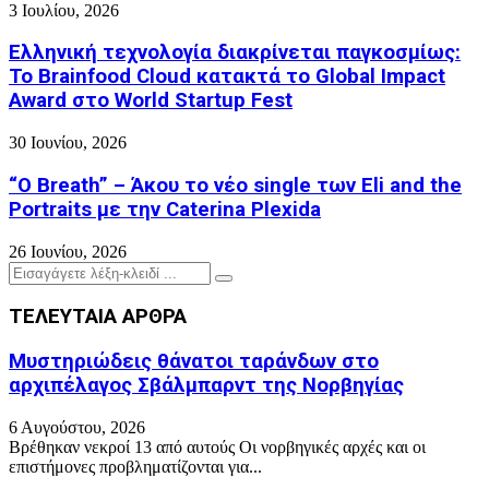
3 Ιουλίου, 2026
Ελληνική τεχνολογία διακρίνεται παγκοσμίως:
Το Brainfood Cloud κατακτά το Global Impact
Award στο World Startup Fest
30 Ιουνίου, 2026
“O Breath” – Άκου το νέο single των Eli and the
Portraits με την Caterina Plexida
26 Ιουνίου, 2026
Search
Search
for:
ΤΕΛΕΥΤΑΙΑ ΑΡΘΡΑ
Μυστηριώδεις θάνατοι ταράνδων στο
αρχιπέλαγος Σβάλμπαρντ της Νορβηγίας
6 Αυγούστου, 2026
Βρέθηκαν νεκροί 13 από αυτούς Οι νορβηγικές αρχές και οι
επιστήμονες προβληματίζονται για...