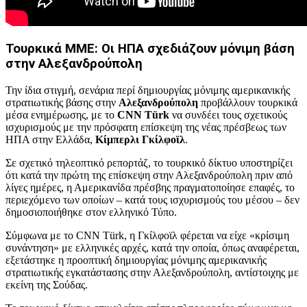
Τουρκικά ΜΜΕ: Οι ΗΠΑ σχεδιάζουν μόνιμη βάση
στην Αλεξανδρούπολη
Την ίδια στιγμή, σενάρια περί δημιουργίας μόνιμης αμερικανικής
στρατιωτικής βάσης στην
Αλεξανδρούπολη
προβάλλουν τουρκικά
μέσα ενημέρωσης, με το
CNN Türk
να συνδέει τους σχετικούς
ισχυρισμούς με την πρόσφατη επίσκεψη της νέας πρέσβεως των
ΗΠΑ στην Ελλάδα,
Κίμπερλι Γκίλφοϊλ
.
Σε σχετικό τηλεοπτικό ρεπορτάζ, το τουρκικό δίκτυο υποστηρίζει
ότι κατά την πρώτη της επίσκεψη στην Αλεξανδρούπολη πριν από
λίγες ημέρες, η Αμερικανίδα πρέσβης πραγματοποίησε επαφές, το
περιεχόμενο των οποίων – κατά τους ισχυρισμούς του μέσου – δεν
δημοσιοποιήθηκε στον ελληνικό Τύπο.
Σύμφωνα με το CNN Türk, η Γκίλφοϊλ φέρεται να είχε «κρίσιμη
συνάντηση» με ελληνικές αρχές, κατά την οποία, όπως αναφέρεται,
εξετάστηκε η προοπτική δημιουργίας μόνιμης αμερικανικής
στρατιωτικής εγκατάστασης στην Αλεξανδρούπολη, αντίστοιχης με
εκείνη της Σούδας.