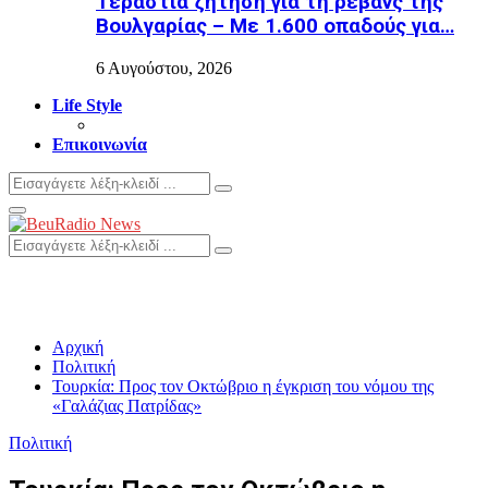
Τεράστια ζήτηση για τη ρεβάνς της
Βουλγαρίας – Με 1.600 οπαδούς για…
6 Αυγούστου, 2026
Life Style
Επικοινωνία
Search
Search
for:
Primary
Menu
Search
Search
for:
Αρχική
Πολιτική
Τουρκία: Προς τον Οκτώβριο η έγκριση του νόμου της
«Γαλάζιας Πατρίδας»
Πολιτική