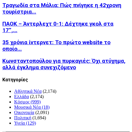
Τραγωδία στα Μάλια: Πώς πνίγηκε η 42χρονη
τουρίστρια...
ΠΑΟΚ – Άντερλεχτ 0-1: Δέχτηκε γκολ στα
17’’,...
35 χρόνια ίντερνετ: Το πρώτο website το
οποίο...
Κωνσταντοπούλου για πυρκαγιές: Όχι ατύχημα,
αλλά έγκλημα συνεχιζόμενο
Kατηγορίες
Αθλητικά Νέα
(2,174)
Ελλάδα
(2,174)
Κόσμος
(999)
Μουσικά Νέα
(18)
Οικονομία
(2,091)
Πολιτική
(1,694)
Υγεία
(129)