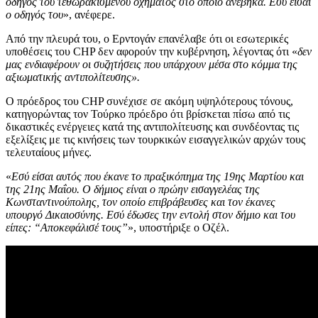
οδηγός του τεθωρακισμένου οχήματος στο οποίο ανέβηκα. Εσύ είσαι
ο οδηγός του
», ανέφερε.
Από την πλευρά του, ο Ερντογάν επανέλαβε ότι οι εσωτερικές
υποθέσεις του CHP δεν αφορούν την κυβέρνηση, λέγοντας ότι «
δεν
μας ενδιαφέρουν οι συζητήσεις που υπάρχουν μέσα στο κόμμα της
αξιωματικής αντιπολίτευσης».
Ο πρόεδρος του CHP συνέχισε σε ακόμη υψηλότερους τόνους,
κατηγορώντας τον Τούρκο πρόεδρο ότι βρίσκεται πίσω από τις
δικαστικές ενέργειες κατά της αντιπολίτευσης και συνδέοντας τις
εξελίξεις με τις κινήσεις των τουρκικών εισαγγελικών αρχών τους
τελευταίους μήνες.
«
Εσύ είσαι αυτός που έκανε το πραξικόπημα της 19ης Μαρτίου και
της 21ης Μαΐου. Ο δήμιος είναι ο πρώην εισαγγελέας της
Κωνσταντινούπολης, τον οποίο επιβράβευσες και τον έκανες
υπουργό Δικαιοσύνης. Εσύ έδωσες την εντολή στον δήμιο και του
είπες: “Αποκεφάλισέ τους”
», υποστήριξε ο Οζέλ.