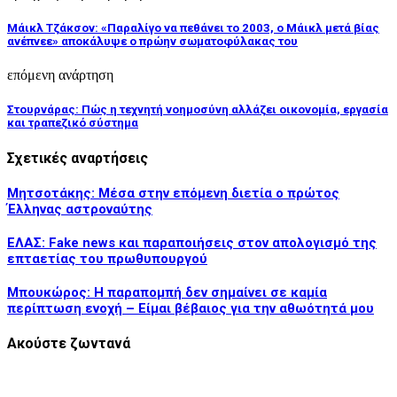
Μάικλ Τζάκσον: «Παραλίγο να πεθάνει το 2003, ο Μάικλ μετά βίας
ανέπνεε» αποκάλυψε ο πρώην σωματοφύλακας του
επόμενη ανάρτηση
Στουρνάρας: Πώς η τεχνητή νοημοσύνη αλλάζει οικονομία, εργασία
και τραπεζικό σύστημα
Σχετικές αναρτήσεις
Μητσοτάκης: Μέσα στην επόμενη διετία ο πρώτος
Έλληνας αστροναύτης
ΕΛΑΣ: Fake news και παραποιήσεις στον απολογισμό της
επταετίας του πρωθυπουργού
Μπουκώρος: Η παραπομπή δεν σημαίνει σε καμία
περίπτωση ενοχή – Είμαι βέβαιος για την αθωότητά μου
Ακούστε ζωντανά