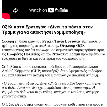
Οζέλ κατά Ερντογάν: «Δίνει τα πάντα στον
Τραμπ για να αποκτήσει νομιμοποίηση»
Σφοδρή επίθεση κατά του
Ρετζέπ Ταγίπ Ερντογάν
εξαπέλυσε ο
ηγέτης της τουρκικής αντιπολίτευσης,
Οζγκιούρ Οζέλ
,
κατηγορώντας τον ότι προχωρεί σε σημαντικές παραχωρήσεις προς
τις
Ηνωμένες Πολιτείες
και τον
Ντόναλντ Τραμπ
προκειμένου να
ενισχύσει τη διεθνή και εσωτερική του νομιμοποίηση.
Σε δηλώσεις του, ο έκπτωτος πρόεδρος του Ρεπουμπλικανικού
Λαϊκού Κόμματος (CHP) υποστήριξε ότι ο Αμερικανός πρόεδρος
εκμεταλλεύεται την ανάγκη του Ερντογάν για πολιτική στήριξη.
«
Ο Τραμπ είναι έξυπνος. Δίνει ό,τι δεν έχει ο Ερντογάν και παίρνει
ό,τι θέλει. Αυτό που δεν έχει ο πρόεδρος είναι η νομιμότητα. Η
νομιμότητα βρίσκεται στην κάλπη, υπάρχει με τον λαό»
, ανέφερε
χαρακτηριστικά.
Ο Οζέλ ισχυρίστηκε ακόμη ότι η τουρκική κυβέρνηση έχει προβεί