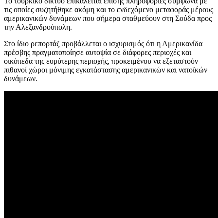
Το τουρκικό δίκτυο επικαλείται επίσης πληροφορίες σύμφωνα με
τις οποίες συζητήθηκε ακόμη και το ενδεχόμενο μεταφοράς μέρους
αμερικανικών δυνάμεων που σήμερα σταθμεύουν στη Σούδα προς
την Αλεξανδρούπολη.
Στο ίδιο ρεπορτάζ προβάλλεται ο ισχυρισμός ότι η Αμερικανίδα
πρέσβης πραγματοποίησε αυτοψία σε διάφορες περιοχές και
οικόπεδα της ευρύτερης περιοχής, προκειμένου να εξεταστούν
πιθανοί χώροι μόνιμης εγκατάστασης αμερικανικών και νατοϊκών
δυνάμεων.