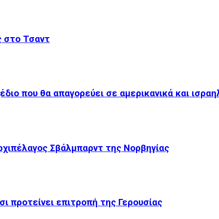
ς στο Τσαντ
χέδιο που θα απαγορεύει σε αμερικανικά και ισραη
ρχιπέλαγος Σβάλμπαρντ της Νορβηγίας
σι προτείνει επιτροπή της Γερουσίας