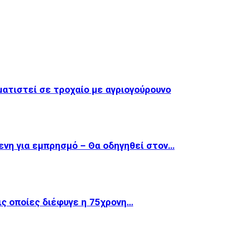
ματιστεί σε τροχαίο με αγριογούρουνο
ενη για εμπρησμό – Θα οδηγηθεί στον…
ις οποίες διέφυγε η 75χρονη…