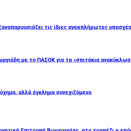
 ξαναπαρουσιάζει τις ίδιες ανεκπλήρωτες υποσχέ
ργιάδη με το ΠΑΣΟΚ για τα «σπιτάκια ανακύκλωσ
τύχημα, αλλά έγκλημα συνεχιζόμενο
ρνητική Επιτροπή Βιομηχανίας, στο τραπέζι η επ