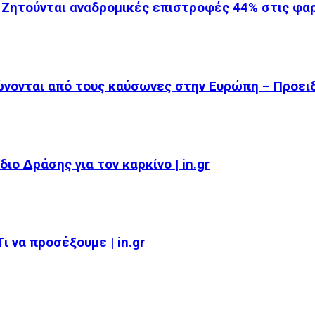
 Ζητούνται αναδρομικές επιστροφές 44% στις φ
ώνονται από τους καύσωνες στην Ευρώπη – Προει
ιο Δράσης για τον καρκίνο | in.gr
 να προσέξουμε | in.gr