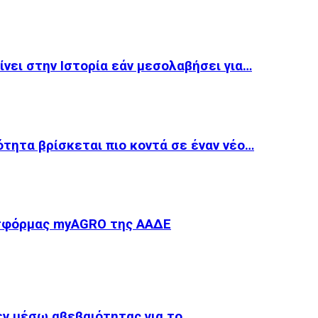
ίνει στην Ιστορία εάν μεσολαβήσει για…
ότητα βρίσκεται πιο κοντά σε έναν νέο…
τφόρμας myAGRO της ΑΑΔΕ
εν μέσω αβεβαιότητας για το…