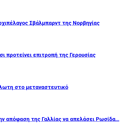
ρχιπέλαγος Σβάλμπαρντ της Νορβηγίας
σι προτείνει επιτροπή της Γερουσίας
άλωτη στο μεταναστευτικό
ην απόφαση της Γαλλίας να απελάσει Ρωσίδα…