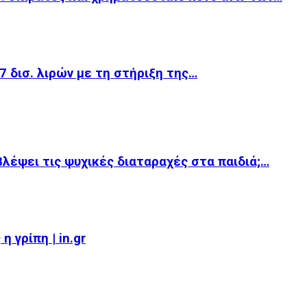
,7 δισ. λιρών με τη στήριξη της…
βλέψει τις ψυχικές διαταραχές στα παιδιά;…
 γρίπη | in.gr