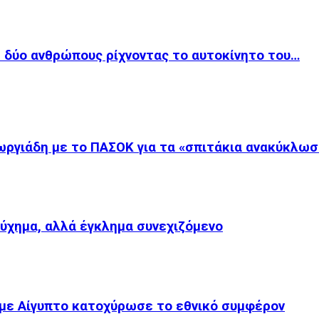
 δύο ανθρώπους ρίχνοντας το αυτοκίνητο του…
ργιάδη με το ΠΑΣΟΚ για τα «σπιτάκια ανακύκλωσ
τύχημα, αλλά έγκλημα συνεχιζόμενο
με Αίγυπτο κατοχύρωσε το εθνικό συμφέρον