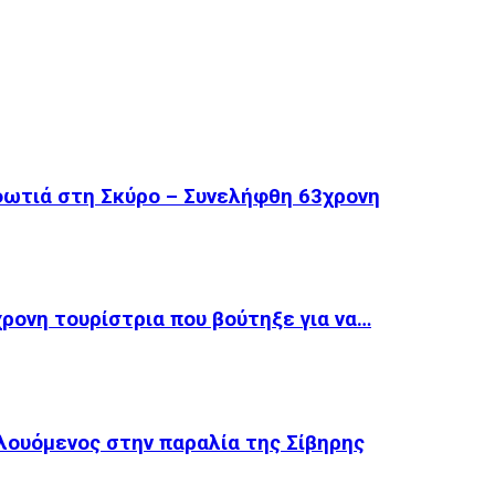
φωτιά στη Σκύρο – Συνελήφθη 63χρονη
ρονη τουρίστρια που βούτηξε για να…
λουόμενος στην παραλία της Σίβηρης