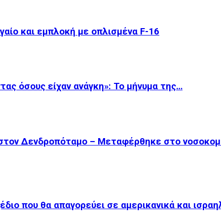
αίο και εμπλοκή με οπλισμένα F-16
ας όσους είχαν ανάγκη»: Το μήνυμα της…
 στον Δενδροπόταμο – Μεταφέρθηκε στο νοσοκομ
χέδιο που θα απαγορεύει σε αμερικανικά και ισραη