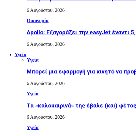
6 Αυγούστου, 2026
Οικονομία
Apollo: Εξαγοράζει την easyJet έναντι 5
6 Αυγούστου, 2026
Υγεία
Υγεία
Μπορεί μια εφαρμογή για κινητό να προ
6 Αυγούστου, 2026
Υγεία
Τα «καλοκαιρινά» της έβαλε (και) φέτος η
6 Αυγούστου, 2026
Υγεία