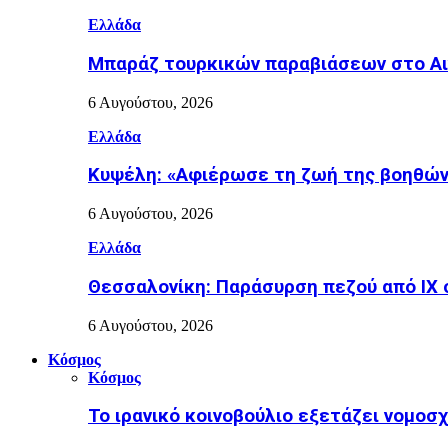
Ελλάδα
Μπαράζ τουρκικών παραβιάσεων στο Αιγ
6 Αυγούστου, 2026
Ελλάδα
Κυψέλη: «Αφιέρωσε τη ζωή της βοηθώντ
6 Αυγούστου, 2026
Ελλάδα
Θεσσαλονίκη: Παράσυρση πεζού από ΙΧ
6 Αυγούστου, 2026
Κόσμος
Κόσμος
Το ιρανικό κοινοβούλιο εξετάζει νομοσ