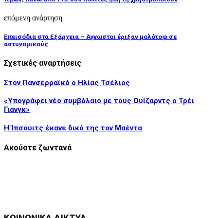
επόμενη ανάρτηση
Επεισόδια στα Εξάρχεια – Άγνωστοι έριξαν μολότοφ σε
αστυνομικούς
Σχετικές αναρτήσεις
Στον Πανσερραϊκό ο Ηλίας Τσέλιος
«Υπογράφει νέο συμβόλαιο με τους Ουίζαρντς ο Τρέι
Γιανγκ»
Η Ίπσουιτς έκανε δικό της τον Μαέντα
Ακούστε ζωντανά
ΚΟΙΝΩΝΙΚΑ ΔΙΚΤΥΑ