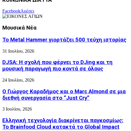
Facebook
Αρέσει
Μουσικά Νέα
Το Metal Hammer γιορτάζει 500 τεύχη ιστορίας
31 Ιουλίου, 2026
DJSA: Η σχολή που φέρνει το DJing και τη
μουσική παραγωγή πιο κοντά σε όλους
24 Ιουλίου, 2026
Ο Γιώργος Καραδήμος και ο Marc Almond σε μια
διεθνή συνεργασία στο “Just Cry”
3 Ιουλίου, 2026
Ελληνική τεχνολογία διακρίνεται παγκοσμίως:
Το Brainfood Cloud κατακτά το Global Impact