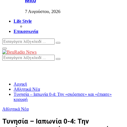
Μπo
7 Αυγούστου, 2026
Life Style
Επικοινωνία
Search
Search
for:
Primary
Menu
Search
Search
for:
Αρχική
Αθλητικά Νέα
Τυνησία – Ιαπωνία 0-4: Την «σκόρπισε» και «έπιασε»
κορυφή
Αθλητικά Νέα
Τυνησία – Ιαπωνία 0-4: Την