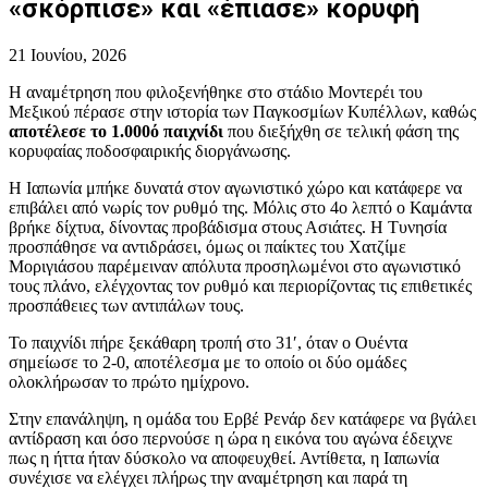
«σκόρπισε» και «έπιασε» κορυφή
21 Ιουνίου, 2026
Η αναμέτρηση που φιλοξενήθηκε στο στάδιο Μοντερέι του
Μεξικού πέρασε στην ιστορία των Παγκοσμίων Κυπέλλων, καθώς
αποτέλεσε το 1.000ό παιχνίδι
που διεξήχθη σε τελική φάση της
κορυφαίας ποδοσφαιρικής διοργάνωσης.
Η Ιαπωνία μπήκε δυνατά στον αγωνιστικό χώρο και κατάφερε να
επιβάλει από νωρίς τον ρυθμό της. Μόλις στο 4ο λεπτό ο Καμάντα
βρήκε δίχτυα, δίνοντας προβάδισμα στους Ασιάτες. Η Τυνησία
προσπάθησε να αντιδράσει, όμως οι παίκτες του Χατζίμε
Μοριγιάσου παρέμειναν απόλυτα προσηλωμένοι στο αγωνιστικό
τους πλάνο, ελέγχοντας τον ρυθμό και περιορίζοντας τις επιθετικές
προσπάθειες των αντιπάλων τους.
Το παιχνίδι πήρε ξεκάθαρη τροπή στο 31′, όταν ο Ουέντα
σημείωσε το 2-0, αποτέλεσμα με το οποίο οι δύο ομάδες
ολοκλήρωσαν το πρώτο ημίχρονο.
Στην επανάληψη, η ομάδα του Ερβέ Ρενάρ δεν κατάφερε να βγάλει
αντίδραση και όσο περνούσε η ώρα η εικόνα του αγώνα έδειχνε
πως η ήττα ήταν δύσκολο να αποφευχθεί. Αντίθετα, η Ιαπωνία
συνέχισε να ελέγχει πλήρως την αναμέτρηση και παρά τη