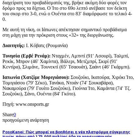
διαχείριση του προβαδίσματός της, βρήκε ακόμη δύο φορές τον
δρόμο προς τα δίχτυα. Ο Ίτο στο 69ο λεπτό ανέβασε τον δείκτη
του σκορ στο 3-0, ενώ ο Ουέντα στο 83′ διαμόρφωσε το τελικό 4-
0.
Με αυτή τη νίκη, οι Ιάπωνες απέκτησαν σημαντικό προβάδισμα
στη μάχη για την πρόκριση στους «32» της διοργάνωσης.
Διαιτητής:
Ι. Κόβατς (Ρουμανία)
Τυνησία (Ερβέ Ρενάρ):
Νταχμέν, Αμπντί (91′ Ασουρί), Ταλμπί,
Ρεκίκ, Μπρον (46′ Χαμίντα), Βάλερι, Μετζμπρί, Σκιρί (91′
Κεντίρα), Σλιμάνε, Τουνεκτί (65′ Τσαουάτ), Σαάντ (46′ Γκάρμπι).
Ιαπωνία (Χατζίμε Μοριγιάσου):
Σουζούκι, Ικατούρα, Χιρόκι Ίτο,
Τομιγιάσου (79′ Σέκο), Τανάκα, Ντοάν (74′ Σουκαβάρα),
Νακαμούρα (79′ Γουίτο Σουζούκι), Γιούνια Ίτο, Καμάντα (74′ Τζ.
Σουζούκι), Σάνο, Ουέντα (84′ Γκότο).
Πηγή: www.onsports.gr
Share
0
προηγούμενη ανάρτηση
PosoKanei: Πώς μπορεί να βοηθήσει η νέα πλατφόρμα σύγκρισης
τιμών, πάνω από 175.000 πολίτες ήδη τη χρησιμοποιούν