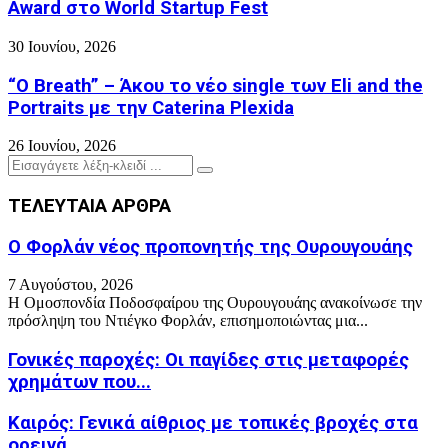
Award στο World Startup Fest
30 Ιουνίου, 2026
“O Breath” – Άκου το νέο single των Eli and the
Portraits με την Caterina Plexida
26 Ιουνίου, 2026
Search
Search
for:
ΤΕΛΕΥΤΑΙΑ ΑΡΘΡΑ
Ο Φορλάν νέος προπονητής της Ουρουγουάης
7 Αυγούστου, 2026
Η Ομοσπονδία Ποδοσφαίρου της Ουρουγουάης ανακοίνωσε την
πρόσληψη του Ντιέγκο Φορλάν, επισημοποιώντας μια...
Γονικές παροχές: Οι παγίδες στις μεταφορές
χρημάτων που...
Καιρός: Γενικά αίθριος με τοπικές βροχές στα
ορεινά...