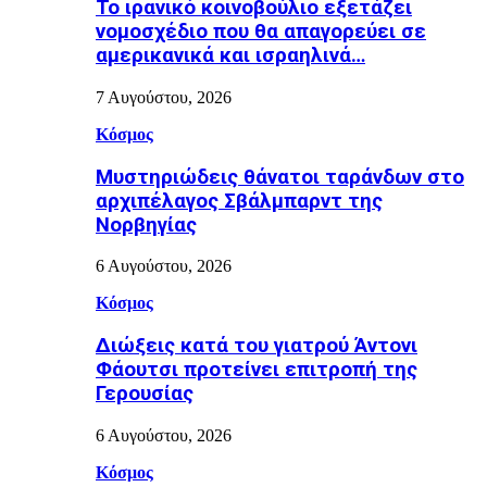
Το ιρανικό κοινοβούλιο εξετάζει
νομοσχέδιο που θα απαγορεύει σε
αμερικανικά και ισραηλινά…
7 Αυγούστου, 2026
Κόσμος
Μυστηριώδεις θάνατοι ταράνδων στο
αρχιπέλαγος Σβάλμπαρντ της
Νορβηγίας
6 Αυγούστου, 2026
Κόσμος
Διώξεις κατά του γιατρού Άντονι
Φάουτσι προτείνει επιτροπή της
Γερουσίας
6 Αυγούστου, 2026
Κόσμος