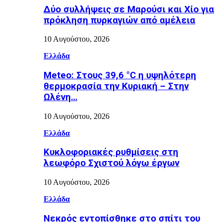
Δύο συλλήψεις σε Μαρούσι και Χίο για
πρόκληση πυρκαγιών από αμέλεια
10 Αυγούστου, 2026
Ελλάδα
Meteo: Στους 39,6 °C η υψηλότερη
θερμοκρασία την Κυριακή – Στην
Ωλένη…
10 Αυγούστου, 2026
Ελλάδα
Κυκλοφοριακές ρυθμίσεις στη
λεωφόρο Σχιστού λόγω έργων
10 Αυγούστου, 2026
Ελλάδα
Νεκρός εντοπίσθηκε στο σπίτι του