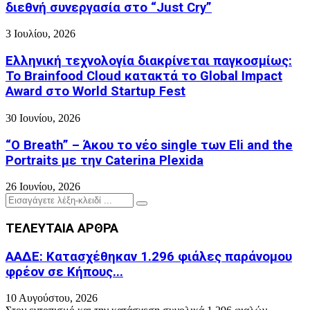
διεθνή συνεργασία στο “Just Cry”
3 Ιουλίου, 2026
Ελληνική τεχνολογία διακρίνεται παγκοσμίως:
Το Brainfood Cloud κατακτά το Global Impact
Award στο World Startup Fest
30 Ιουνίου, 2026
“O Breath” – Άκου το νέο single των Eli and the
Portraits με την Caterina Plexida
26 Ιουνίου, 2026
Search
Search
for:
ΤΕΛΕΥΤΑΙΑ ΑΡΘΡΑ
ΑΑΔΕ: Κατασχέθηκαν 1.296 φιάλες παράνομου
φρέον σε Κήπους...
10 Αυγούστου, 2026