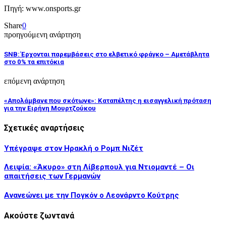
Πηγή: www.onsports.gr
Share
0
προηγούμενη ανάρτηση
SNB: Έρχονται παρεμβάσεις στο ελβετικό φράγκο – Αμετάβλητα
στο 0% τα επιτόκια
επόμενη ανάρτηση
«Απολάμβανε που σκότωνε»: Καταπέλτης η εισαγγελική πρόταση
για την Ειρήνη Mουρτζούκου
Σχετικές αναρτήσεις
Υπέγραψε στον Ηρακλή ο Ρομπ Νιζέτ
Λειψία: «Άκυρο» στη Λίβερπουλ για Ντιομαντέ – Οι
απαιτήσεις των Γερμανών
Ανανεώνει με την Πογκόν ο Λεονάρντο Κούτρης
Ακούστε ζωντανά