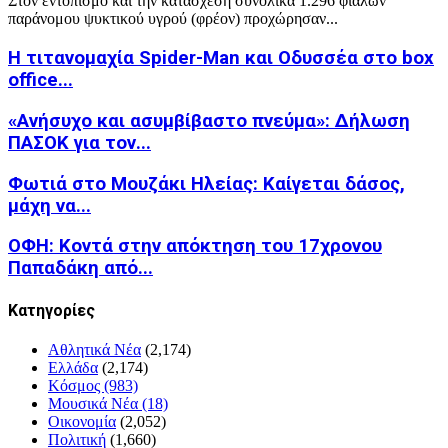
Στον εντοπισμό και την κατάσχεση συνολικά 1.296 φιαλών
παράνομου ψυκτικού υγρού (φρέον) προχώρησαν...
Η τιτανομαχία Spider-Man και Οδυσσέα στο box
office...
«Ανήσυχο και ασυμβίβαστο πνεύμα»: Δήλωση
ΠΑΣΟΚ για τον...
Φωτιά στο Μουζάκι Ηλείας: Καίγεται δάσος,
μάχη να...
ΟΦΗ: Κοντά στην απόκτηση του 17χρονου
Παπαδάκη από...
Kατηγορίες
Αθλητικά Νέα
(2,174)
Ελλάδα
(2,174)
Κόσμος
(983)
Μουσικά Νέα
(18)
Οικονομία
(2,052)
Πολιτική
(1,660)