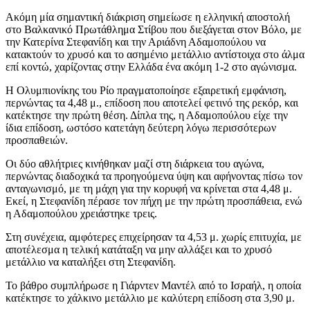
Ακόμη μία σημαντική διάκριση σημείωσε η ελληνική αποστολή
στο Βαλκανικό Πρωτάθλημα Στίβου που διεξάγεται στον Βόλο, με
την Κατερίνα Στεφανίδη και την Αριάδνη Αδαμοπούλου να
κατακτούν το χρυσό και το ασημένιο μετάλλιο αντίστοιχα στο άλμα
επί κοντώ, χαρίζοντας στην Ελλάδα ένα ακόμη 1-2 στο αγώνισμα.
Η Ολυμπιονίκης του Ρίο πραγματοποίησε εξαιρετική εμφάνιση,
περνώντας τα 4,48 μ., επίδοση που αποτελεί φετινό της ρεκόρ, και
κατέκτησε την πρώτη θέση. Δίπλα της, η Αδαμοπούλου είχε την
ίδια επίδοση, ωστόσο κατετάγη δεύτερη λόγω περισσότερων
προσπαθειών.
Οι δύο αθλήτριες κινήθηκαν μαζί στη διάρκεια του αγώνα,
περνώντας διαδοχικά τα προηγούμενα ύψη και αφήνοντας πίσω τον
ανταγωνισμό, με τη μάχη για την κορυφή να κρίνεται στα 4,48 μ.
Εκεί, η Στεφανίδη πέρασε τον πήχη με την πρώτη προσπάθεια, ενώ
η Αδαμοπούλου χρειάστηκε τρεις.
Στη συνέχεια, αμφότερες επιχείρησαν τα 4,53 μ. χωρίς επιτυχία, με
αποτέλεσμα η τελική κατάταξη να μην αλλάξει και το χρυσό
μετάλλιο να καταλήξει στη Στεφανίδη.
Το βάθρο συμπλήρωσε η Γιάρντεν Μαντέλ από το Ισραήλ, η οποία
κατέκτησε το χάλκινο μετάλλιο με καλύτερη επίδοση στα 3,90 μ.