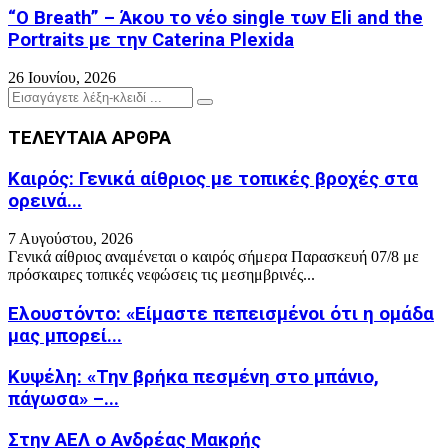
“O Breath” – Άκου το νέο single των Eli and the
Portraits με την Caterina Plexida
26 Ιουνίου, 2026
Search
Search
for:
ΤΕΛΕΥΤΑΙΑ ΑΡΘΡΑ
Καιρός: Γενικά αίθριος με τοπικές βροχές στα
ορεινά...
7 Αυγούστου, 2026
Γενικά αίθριος αναμένεται ο καιρός σήμερα Παρασκευή 07/8 με
πρόσκαιρες τοπικές νεφώσεις τις μεσημβρινές...
Ελουστόντο: «Είμαστε πεπεισμένοι ότι η ομάδα
μας μπορεί...
Κυψέλη: «Την βρήκα πεσμένη στο μπάνιο,
πάγωσα» –...
Στην ΑΕΛ ο Ανδρέας Μακρής