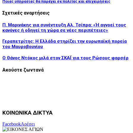
Ποιες υπηρεσίες θα παρέχει σε πολίτες και επιχειρήσεις
Σχετικές αναρτήσεις
Π. Μαρινάκης για συνέντευξη Αλ. Τσίπρα: «Ή αγνοεί τους
κανόνες ή οδηγεί τη χώρα σε νέες περιπέτειες»
Γεραπετρίτης: Η Ελλάδα στηρίζει την ευρωπαϊκή πορεία
του Μαυροβουνίου
Ο Θάνος Ντόκος μιλά στον ΣΚΑΪ για τους Ρώσους φαρσέρ
Ακούστε ζωντανά
ΚΟΙΝΩΝΙΚΑ ΔΙΚΤΥΑ
Facebook
Αρέσει