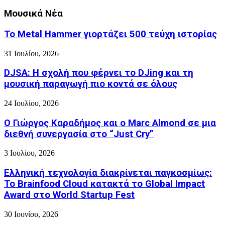
Μουσικά Νέα
Το Metal Hammer γιορτάζει 500 τεύχη ιστορίας
31 Ιουλίου, 2026
DJSA: Η σχολή που φέρνει το DJing και τη
μουσική παραγωγή πιο κοντά σε όλους
24 Ιουλίου, 2026
Ο Γιώργος Καραδήμος και ο Marc Almond σε μια
διεθνή συνεργασία στο “Just Cry”
3 Ιουλίου, 2026
Ελληνική τεχνολογία διακρίνεται παγκοσμίως:
Το Brainfood Cloud κατακτά το Global Impact
Award στο World Startup Fest
30 Ιουνίου, 2026