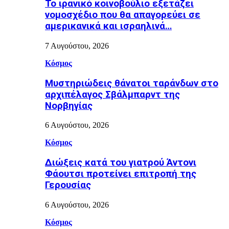
Το ιρανικό κοινοβούλιο εξετάζει
νομοσχέδιο που θα απαγορεύει σε
αμερικανικά και ισραηλινά…
7 Αυγούστου, 2026
Κόσμος
Μυστηριώδεις θάνατοι ταράνδων στο
αρχιπέλαγος Σβάλμπαρντ της
Νορβηγίας
6 Αυγούστου, 2026
Κόσμος
Διώξεις κατά του γιατρού Άντονι
Φάουτσι προτείνει επιτροπή της
Γερουσίας
6 Αυγούστου, 2026
Κόσμος