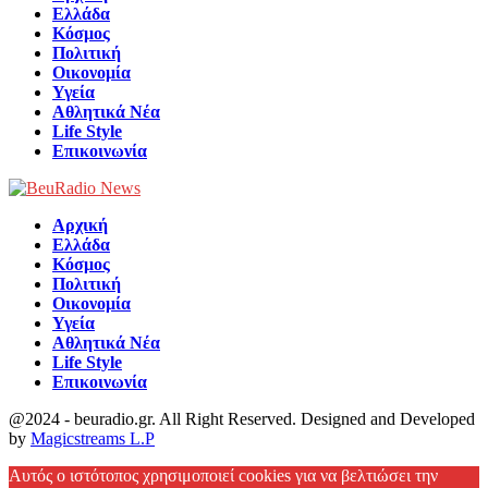
Ελλάδα
Κόσμος
Πολιτική
Οικονομία
Υγεία
Αθλητικά Νέα
Life Style
Επικοινωνία
Αρχική
Ελλάδα
Κόσμος
Πολιτική
Οικονομία
Υγεία
Αθλητικά Νέα
Life Style
Επικοινωνία
@2024 - beuradio.gr. All Right Reserved. Designed and Developed
by
Magicstreams L.P
Facebook
Αυτός ο ιστότοπος χρησιμοποιεί cookies για να βελτιώσει την