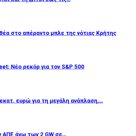
θέα στο απέραντο μπλε της νότιας Κρήτης
et: Νέο ρεκόρ για τον S&P 500
εκατ. ευρώ για τη μεγάλη ανάπλαση,…
ν ΑΠΕ άνω των 2 GW σε…