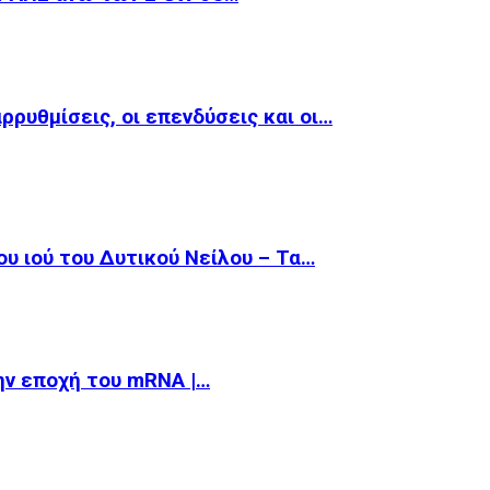
αρρυθμίσεις, οι επενδύσεις και οι…
υ ιού του Δυτικού Νείλου – Τα…
την εποχή του mRNA |…