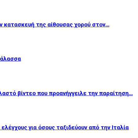
ν κατασκευή της αίθουσας χορού στον…
Θάλασσα
λαστό βίντεο που προανήγγειλε την παραίτηση…
 ελέγχους για όσους ταξιδεύουν από την Ιταλία