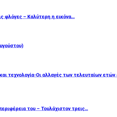
ις φλόγες – Καλύτερη η εικόνα…
υγούστου)
 και τεχνολογία-Οι αλλαγές των τελευταίων ετών
περιφέρεια του – Τουλάχιστον τρεις…