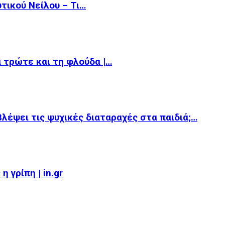
υτικού Νείλου – Τι…
α τρώτε και τη φλούδα |…
βλέψει τις ψυχικές διαταραχές στα παιδιά;…
 γρίπη | in.gr