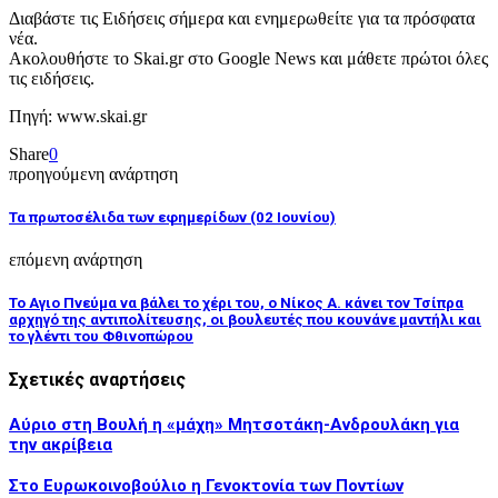
Διαβάστε τις Ειδήσεις σήμερα και ενημερωθείτε για τα πρόσφατα
νέα.
Ακολουθήστε το Skai.gr στο Google News και μάθετε πρώτοι όλες
τις ειδήσεις.
Πηγή: www.skai.gr
Share
0
προηγούμενη ανάρτηση
Τα πρωτοσέλιδα των εφημερίδων (02 Ιουνίου)
επόμενη ανάρτηση
Το Αγιο Πνεύμα να βάλει το χέρι του, ο Νίκος Α. κάνει τον Τσίπρα
αρχηγό της αντιπολίτευσης, οι βουλευτές που κουνάνε μαντήλι και
το γλέντι του Φθινοπώρου
Σχετικές αναρτήσεις
Αύριο στη Βουλή η «μάχη» Μητσοτάκη-Ανδρουλάκη για
την ακρίβεια
Στο Ευρωκοινοβούλιο η Γενοκτονία των Ποντίων