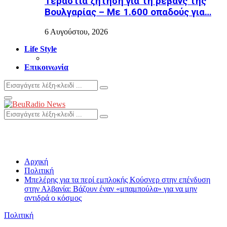
Τεράστια ζήτηση για τη ρεβάνς της
Βουλγαρίας – Με 1.600 οπαδούς για…
6 Αυγούστου, 2026
Life Style
Επικοινωνία
Search
Search
for:
Primary
Menu
Search
Search
for:
Αρχική
Πολιτική
Μπελέρης για τα περί εμπλοκής Κούσνερ στην επένδυση
στην Αλβανία: Bάζουν έναν «μπαμπούλα» για να μην
αντιδρά ο κόσμος
Πολιτική