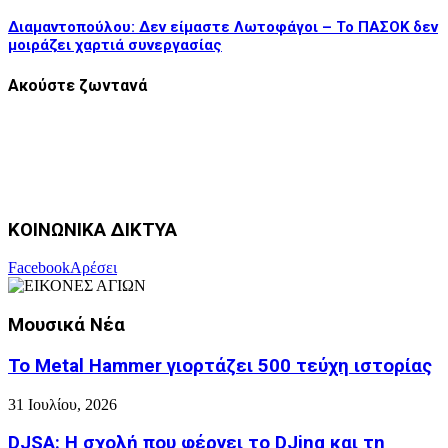
Διαμαντοπούλου: Δεν είμαστε Λωτοφάγοι – Το ΠΑΣΟΚ δεν
μοιράζει χαρτιά συνεργασίας
Ακούστε ζωντανά
ΚΟΙΝΩΝΙΚΑ ΔΙΚΤΥΑ
Facebook
Αρέσει
Μουσικά Νέα
Το Metal Hammer γιορτάζει 500 τεύχη ιστορίας
31 Ιουλίου, 2026
DJSA: Η σχολή που φέρνει το DJing και τη