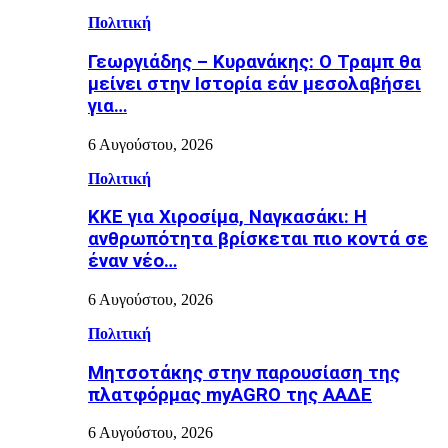
Πολιτική
Γεωργιάδης – Κυρανάκης: Ο Τραμπ θα
μείνει στην Ιστορία εάν μεσολαβήσει
για…
6 Αυγούστου, 2026
Πολιτική
ΚΚΕ για Χιροσίμα, Ναγκασάκι: Η
ανθρωπότητα βρίσκεται πιο κοντά σε
έναν νέο…
6 Αυγούστου, 2026
Πολιτική
Μητσοτάκης στην παρουσίαση της
πλατφόρμας myAGRO της ΑΑΔΕ
6 Αυγούστου, 2026