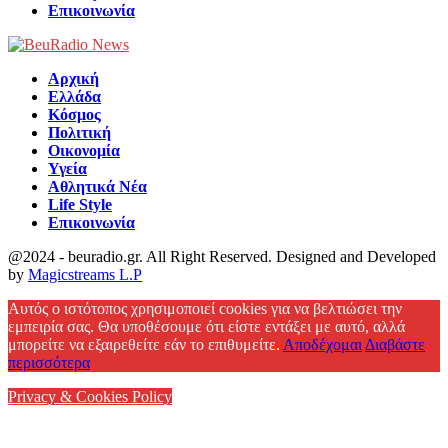
Επικοινωνία
Αρχική
Ελλάδα
Κόσμος
Πολιτική
Οικονομία
Υγεία
Αθλητικά Νέα
Life Style
Επικοινωνία
@2024 - beuradio.gr. All Right Reserved. Designed and Developed
by
Magicstreams L.P
Facebook
Αυτός ο ιστότοπος χρησιμοποιεί cookies για να βελτιώσει την
εμπειρία σας. Θα υποθέσουμε ότι είστε εντάξει με αυτό, αλλά
μπορείτε να εξαιρεθείτε εάν το επιθυμείτε.
Αποδέχομαι
Διαβάστε
περισσότερα
Privacy & Cookies Policy