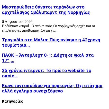
Μυστηριώδεις θάνατοι ταράνδων στο
αρχιπέλαγος Σβάλμπαρντ της Νορβηγίας
6 Αυγούστου, 2026
Βρέθηκαν νεκροί 13 από αυτούς Οι νορβηγικές αρχές και οι
επιστήμονες προβληματίζονται για...
Τραγωδία στα Μάλια: Πώς πνίγηκε η 42χρονη
τουρίστρια...
ΠΑΟΚ – Άντερλεχτ 0-1: Δέχτηκε γκολ στα
17’’,...
35 χρόνια ίντερνετ: Το πρώτο website το
οποίο...
Κωνσταντοπούλου για πυρκαγιές: Όχι ατύχημα,
αλλά έγκλημα συνεχιζόμενο
Kατηγορίες