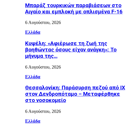
Μπαράζ τουρκικών παραβιάσεων στο
Αιγαίο και εμπλοκή με οπλισμένα F-16
6 Αυγούστου, 2026
Ελλάδα
Κυψέλη: «Αφιέρωσε τη ζωή της
βοηθώντας όσους είχαν ανάγκη»: Το
μήνυμα της…
6 Αυγούστου, 2026
Ελλάδα
Θεσσαλονίκη: Παράσυρση πεζού από ΙΧ
στον Δενδροπόταμο – Μεταφέρθηκε
στο νοσοκομείο
6 Αυγούστου, 2026
Ελλάδα