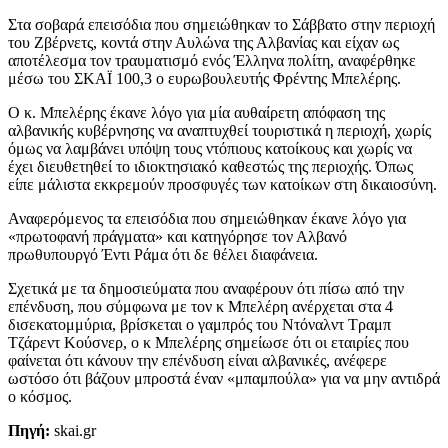
Στα σοβαρά επεισόδια που σημειώθηκαν το Σάββατο στην περιοχή
του Ζβέρνετς, κοντά στην Αυλώνα της Αλβανίας και είχαν ως
αποτέλεσμα τον τραυματισμό ενός Έλληνα πολίτη, αναφέρθηκε
μέσω του ΣΚΑΪ 100,3 ο ευρωβουλευτής Φρέντης Μπελέρης.
Ο κ. Μπελέρης έκανε λόγο για μία αυθαίρετη απόφαση της
αλβανικής κυβέρνησης να αναπτυχθεί τουριστικά η περιοχή, χωρίς
όμως να λαμβάνει υπόψη τους ντόπιους κατοίκους και χωρίς να
έχει διευθετηθεί το ιδιοκτησιακό καθεστώς της περιοχής. Όπως
είπε μάλιστα εκκρεμούν προσφυγές των κατοίκων στη δικαιοσύνη.
Αναφερόμενος τα επεισόδια που σημειώθηκαν έκανε λόγο για
«πρωτοφανή πράγματα» και κατηγόρησε τον Αλβανό
πρωθυπουργό Έντι Ράμα ότι δε θέλει διαφάνεια.
Σχετικά με τα δημοσιεύματα που αναφέρουν ότι πίσω από την
επένδυση, που σύμφωνα με τον κ Μπελέρη ανέρχεται στα 4
δισεκατομμύρια, βρίσκεται ο γαμπρός του Ντόναλντ Τραμπ
Τζάρεντ Κούσνερ, ο κ Μπελέρης σημείωσε ότι οι εταιρίες που
φαίνεται ότι κάνουν την επένδυση είναι αλβανικές, ανέφερε
ωστόσο ότι βάζουν μπροστά έναν «μπαμπούλα» για να μην αντιδρά
ο κόσμος.
Πηγή:
skai.gr