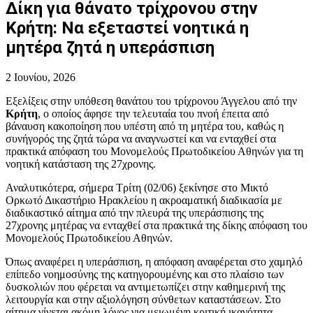
Δίκη για θάνατο τρίχρονου στην
Κρήτη: Να εξεταστεί νοητικά η
μητέρα ζητά η υπεράσπιση
2 Ιουνίου, 2026
Εξελίξεις στην υπόθεση θανάτου του τρίχρονου Άγγελου από την
Κρήτη
, ο οποίος άφησε την τελευταία του πνοή έπειτα από
βάναυση κακοποίηση που υπέστη από τη μητέρα του, καθώς η
συνήγορός της ζητά τώρα να αναγνωστεί και να ενταχθεί στα
πρακτικά απόφαση του Μονομελούς Πρωτοδικείου Αθηνών για τη
νοητική κατάσταση της 27χρονης.
Αναλυτικότερα, σήμερα Τρίτη (02/06) ξεκίνησε στο Μικτό
Ορκωτό Δικαστήριο Ηρακλείου η ακροαματική διαδικασία με
διαδικαστικό αίτημα από την πλευρά της υπεράσπισης της
27χρονης μητέρας να ενταχθεί στα πρακτικά της δίκης απόφαση του
Μονομελούς Πρωτοδικείου Αθηνών.
Όπως αναφέρει η υπεράσπιση, η απόφαση αναφέρεται στο χαμηλό
επίπεδο νοημοσύνης της κατηγορουμένης και στο πλαίσιο των
δυσκολιών που φέρεται να αντιμετωπίζει στην καθημερινή της
λειτουργία και στην αξιολόγηση σύνθετων καταστάσεων. Στο
αίτημα γίνεται ακόμη λόγος για μειωμένη κριτική ικανότητα,