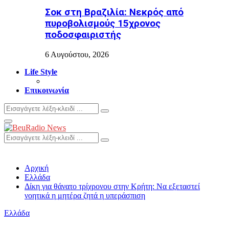
Σοκ στη Βραζιλία: Νεκρός από
πυροβολισμούς 15χρονος
ποδοσφαιριστής
6 Αυγούστου, 2026
Life Style
Επικοινωνία
Search
Search
for:
Primary
Menu
Search
Search
for:
Αρχική
Ελλάδα
Δίκη για θάνατο τρίχρονου στην Κρήτη: Να εξεταστεί
νοητικά η μητέρα ζητά η υπεράσπιση
Ελλάδα