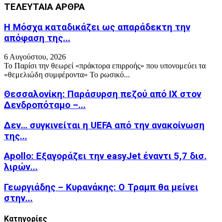
ΤΕΛΕΥΤΑΙΑ ΑΡΘΡΑ
Η Μόσχα καταδικάζει ως απαράδεκτη την
απόφαση της...
6 Αυγούστου, 2026
Το Παρίσι την θεωρεί «πράκτορα επιρροής» που υπονομεύει τα
«θεμελιώδη συμφέροντα» Το ρωσικό...
Θεσσαλονίκη: Παράσυρση πεζού από ΙΧ στον
Δενδροπόταμο –...
Δεν… συγκινείται η UEFA από την ανακοίνωση
της...
Apollo: Εξαγοράζει την easyJet έναντι 5,7 δισ.
λιρών...
Γεωργιάδης – Κυρανάκης: Ο Τραμπ θα μείνει
στην...
Kατηγορίες