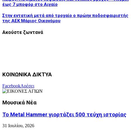
έως 7 μποφόρ στο Αιγαίο
Στην εντατική μετά από τροχαίο ο πρώην ποδοσφαιριστής
της ΑΕΚ Μάριος Οικονόμου
Ακούστε ζωντανά
ΚΟΙΝΩΝΙΚΑ ΔΙΚΤΥΑ
Facebook
Αρέσει
Μουσικά Νέα
Το Metal Hammer γιορτάζει 500 τεύχη ιστορίας
31 Ιουλίου, 2026