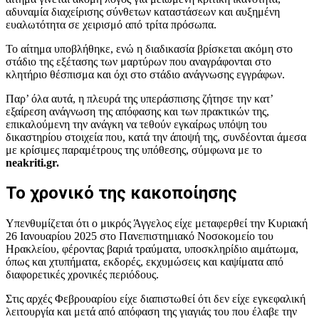
αδυναμία διαχείρισης σύνθετων καταστάσεων και αυξημένη
ευαλωτότητα σε χειρισμό από τρίτα πρόσωπα.
Το αίτημα υποβλήθηκε, ενώ η διαδικασία βρίσκεται ακόμη στο
στάδιο της εξέτασης των μαρτύρων που αναγράφονται στο
κλητήριο θέσπισμα και όχι στο στάδιο ανάγνωσης εγγράφων.
Παρ’ όλα αυτά, η πλευρά της υπεράσπισης ζήτησε την κατ’
εξαίρεση ανάγνωση της απόφασης και των πρακτικών της,
επικαλούμενη την ανάγκη να τεθούν εγκαίρως υπόψη του
δικαστηρίου στοιχεία που, κατά την άποψή της, συνδέονται άμεσα
με κρίσιμες παραμέτρους της υπόθεσης, σύμφωνα με το
neakriti.gr.
Το χρονικό της κακοποίησης
Υπενθυμίζεται ότι ο μικρός Άγγελος είχε μεταφερθεί την Κυριακή
26 Ιανουαρίου 2025 στο Πανεπιστημιακό Νοσοκομείο του
Ηρακλείου, φέροντας βαριά τραύματα, υποσκληρίδιο αιμάτωμα,
όπως και χτυπήματα, εκδορές, εκχυμώσεις και καψίματα από
διαφορετικές χρονικές περιόδους.
Στις αρχές Φεβρουαρίου είχε διαπιστωθεί ότι δεν είχε εγκεφαλική
λειτουργία και μετά από απόφαση της γιαγιάς του που έλαβε την