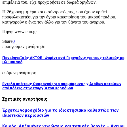
επιμέλειά του, είχε προχωρήσει σε δωρεά οργάνων.
Η 26χρονη μητέρα και ο σύντροφός της, που έχουν κριθεί
προφυλακιστέοι για την άγρια κακοποίηση του μικρού παιδιού,
κατηγορούν ο ένας τον άλλο για τον θάνατο του αγοριού.
Πηγή: www.cnn.gr
Share
0
προηγούμενη ανάρτηση
Παναθηναϊκός AKTOR: Φαρίντ αντί Γκριγκόνις για τους τελικούς με
Ολυμπιακό
επόμενη ανάρτηση
Εντολή από τους Ουκρανούς για απομάκρυνση χιλιάδων κατοίκων
από πόλεις στην επαρχία του Χαρκόβου
Σχετικές αναρτήσεις
Έρχεται νομοσχέδιο για το ιδιοκτησιακό καθεστώς των
ιδιωτικών περιουσιών
Καιρός: Αυξημένες νεφώσεις και τοπικές βροχές – Άνεμοι