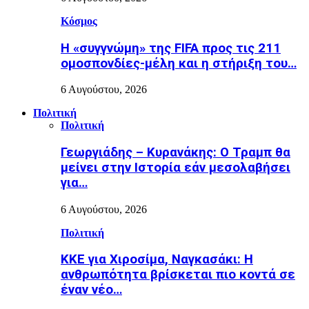
Κόσμος
Η «συγγνώμη» της FIFA προς τις 211
ομοσπονδίες-μέλη και η στήριξη του…
6 Αυγούστου, 2026
Πολιτική
Πολιτική
Γεωργιάδης – Κυρανάκης: Ο Τραμπ θα
μείνει στην Ιστορία εάν μεσολαβήσει
για…
6 Αυγούστου, 2026
Πολιτική
ΚΚΕ για Χιροσίμα, Ναγκασάκι: Η
ανθρωπότητα βρίσκεται πιο κοντά σε
έναν νέο…