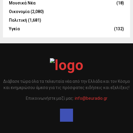
Μουσικά Νέα
(18)
Οικονομία
(2,080)
Πολιτική
(1,681)
Υγεία
(132)
Διάβασε τώρα όλα τα τελευταία νέα από την Ελλάδα και τον Κόσμο
και ενημερώσου άμεσα για τις πρόσφατες ειδήσεις και εξελίξεις!
Επικοινωνήστε μαζί μας:
info@beuradio.gr