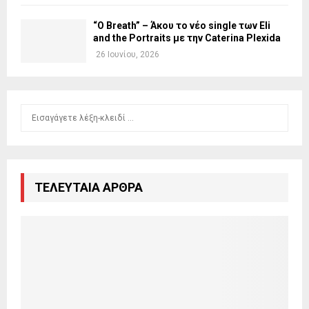
“O Breath” – Άκου το νέο single των Eli
and the Portraits με την Caterina Plexida
26 Ιουνίου, 2026
S
S
e
a
E
r
c
A
h
ΤΕΛΕΥΤΑΙΑ ΑΡΘΡΑ
f
R
o
r
C
:
H