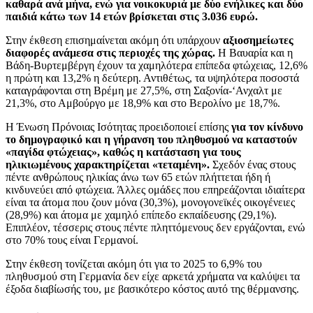
καθαρά ανά μήνα, ενώ για νοικοκυριά με δύο ενήλικες και δύο
παιδιά κάτω των 14 ετών βρίσκεται στις 3.036 ευρώ.
Στην έκθεση επισημαίνεται ακόμη ότι υπάρχουν
αξιοσημείωτες
διαφορές ανάμεσα στις περιοχές της χώρας.
Η Βαυαρία και η
Βάδη-Βυρτεμβέργη έχουν τα χαμηλότερα επίπεδα φτώχειας, 12,6%
η πρώτη και 13,2% η δεύτερη. Αντιθέτως, τα υψηλότερα ποσοστά
καταγράφονται στη Βρέμη με 27,5%, στη Σαξονία-‘Ανχαλτ με
21,3%, στο Αμβούργο με 18,9% και στο Βερολίνο με 18,7%.
Η Ένωση Πρόνοιας Ισότητας προειδοποιεί επίσης
για τον κίνδυνο
το δημογραφικό και η γήρανση του πληθυσμού να καταστούν
«παγίδα φτώχειας», καθώς η κατάσταση για τους
ηλικιωμένους χαρακτηρίζεται «τεταμένη».
Σχεδόν ένας στους
πέντε ανθρώπους ηλικίας άνω των 65 ετών πλήττεται ήδη ή
κινδυνεύει από φτώχεια. Άλλες ομάδες που επηρεάζονται ιδιαίτερα
είναι τα άτομα που ζουν μόνα (30,3%), μονογονεϊκές οικογένειες
(28,9%) και άτομα με χαμηλό επίπεδο εκπαίδευσης (29,1%).
Επιπλέον, τέσσερις στους πέντε πληττόμενους δεν εργάζονται, ενώ
στο 70% τους είναι Γερμανοί.
Στην έκθεση τονίζεται ακόμη ότι για το 2025 το 6,9% του
πληθυσμού στη Γερμανία δεν είχε αρκετά χρήματα να καλύψει τα
έξοδα διαβίωσής του, με βασικότερο κόστος αυτό της θέρμανσης.