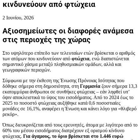
κινδυνεύουν από φτώχεια
2 Ιουνίου, 2026
Αξιοσημείωτες οι διαφορές ανάμεσα
στις περιοχές της χώρας
Στο υψηλότερο επίπεδο των τελευταίων ετών βρίσκεται ο αριθμός
των ατόμων που κινδυνεύουν από
φτώχεια
, ενώ διαπιστώνεται
σημαντικό χάσμα μεταξύ πληθυσμιακών ομάδων, αλλά και
γεωγραφικών περιοχών.
Σύμφωνα με την έκθεση της Ένωσης Πρόνοιας Ισότητας που
δόθηκε σήμερα στη δημοσιότητα, στη
Γερμανία
ζουν σήμερα 13,3
εκατομμύρια άνθρωποι σε συνθήκες φτώχειας – εάν ληφθεί υπ’
όψιν αποκλειστικά το ύψος του εισοδήματος. Από το 2024 έως το
2025 το ποσοστό φτώχειας αυξήθηκε κατά 0,6 ποσοστιαίες
μονάδες σε 16,1%, αναφέρει η Ένωση και κάνει λόγο για «θλιβερό
ρεκόρ».
Όπως διευκρινίζεται από τους ερευνητές, άτομα με λιγότερο από το
60% του μέσου εισοδήματος διατρέχουν εξ ορισμού κίνδυνο
φτώχειας.
Για άγαμους, το όριο βρίσκεται στο 1.446 ευρώ