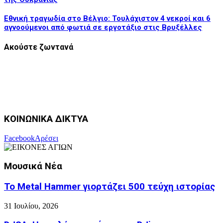
Εθνική τραγωδία στο Βέλγιο: Τουλάχιστον 4 νεκροί και 6
αγνοούμενοι από φωτιά σε εργοτάξιο στις Βρυξέλλες
Ακούστε ζωντανά
ΚΟΙΝΩΝΙΚΑ ΔΙΚΤΥΑ
Facebook
Αρέσει
Μουσικά Νέα
Το Metal Hammer γιορτάζει 500 τεύχη ιστορίας
31 Ιουλίου, 2026