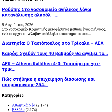
Ροδόπη: Στο νοσοκομείο ανήλικος λόγω
κατανάλωσης αλκοόλ –...
9 Αυγούστου, 2026
Στο νοσοκομείο Κομοτηνής μεταφέρθηκε μεθυσμένος ανήλικος,
ενώ οι αρχές συνέλαβαν υπάλληλο καταστήματος που...
Διαιτησία: Ο Τασιόπουλος στο Τρίκαλα – ΑΕΛ
Καιρός: Σχεδόν τους 40 βαθμούς θα αγγίξει το...
ΑΕΚ – Athens Kallithea 4-0: Τεσσάρα με χατ-
τρικ...
Πώς στήθηκε η επιχείρηση διάσωσης και
απομάκρυνσης 254...
Kατηγορίες
Αθλητικά Νέα
(2,174)
Ελλάδα
(2,174)