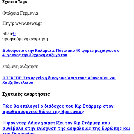
Σχετικά Tags
Φτώχεια Γερμανία
Πηγή: www.news.gr
Share
0
προηγούμενη ανάρτηση
Δολοφονία στην Καλαμάτα: Πάνω από 40 φορές μαχαίρωσε ο
41χρονος την 39χρονη σύζυγό του
επόμενη ανάρτηση
ΟΠΕΚΕΠΕ: Στο αρχείο η δικογραφία για τους Αθανασίου και
Χατζηβασιλείου
Σχετικές αναρτήσεις
Πώς θα επιλεγεί ο διάδοχος του Κιρ Στάρμερ στον
πρωθυπουργικό θώκο της Βρετανίας
Η φον ντερ Λάιεν χαιρετίζει τον Κιρ Στάρμερ που
συνέβαλε στην ενίσχυση της ασφάλειας της Ευρώπης και
της Ουκρανίας