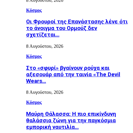
8 Αυγούστου, 2026
Κόσμος
Οι Φρουροί της Επανάστασης λένε ότι
το άνοιγμα του Ορμούζ δεν
σχετίζεται…
8 Αυγούστου, 2026
Κόσμος
Στο «σφυρί» βγαίνουν ρούχα και
αξεσουάρ από την ταινία «The Devil
Wears…
8 Αυγούστου, 2026
Κόσμος
Μαύρη Θάλασσα: Η πιο επικίνδυνη
θαλάσσια ζώνη για την παγκόσμια
εμπορική ναυτιλία…