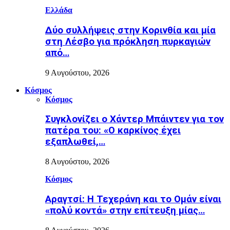
Ελλάδα
Δύο συλλήψεις στην Κορινθία και μία
στη Λέσβο για πρόκληση πυρκαγιών
από…
9 Αυγούστου, 2026
Κόσμος
Κόσμος
Συγκλονίζει ο Χάντερ Μπάιντεν για τον
πατέρα του: «Ο καρκίνος έχει
εξαπλωθεί,…
8 Αυγούστου, 2026
Κόσμος
Αραγτσί: Η Τεχεράνη και το Ομάν είναι
«πολύ κοντά» στην επίτευξη μίας…