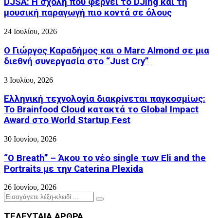
DJSA: Η σχολή που φέρνει το DJing και τη
μουσική παραγωγή πιο κοντά σε όλους
24 Ιουλίου, 2026
Ο Γιώργος Καραδήμος και ο Marc Almond σε μια
διεθνή συνεργασία στο “Just Cry”
3 Ιουλίου, 2026
Ελληνική τεχνολογία διακρίνεται παγκοσμίως:
Το Brainfood Cloud κατακτά το Global Impact
Award στο World Startup Fest
30 Ιουνίου, 2026
“O Breath” – Άκου το νέο single των Eli and the
Portraits με την Caterina Plexida
26 Ιουνίου, 2026
Search
Search
for:
ΤΕΛΕΥΤΑΙΑ ΑΡΘΡΑ