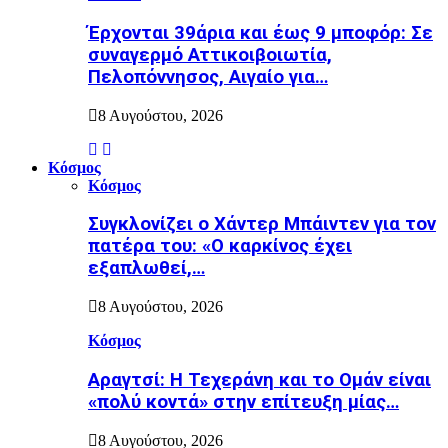
Έρχονται 39άρια και έως 9 μποφόρ: Σε
συναγερμό Αττικοιβοιωτία,
Πελοπόννησος, Αιγαίο για…
8 Αυγούστου, 2026
Κόσμος
Κόσμος
Συγκλονίζει ο Χάντερ Μπάιντεν για τον
πατέρα του: «Ο καρκίνος έχει
εξαπλωθεί,…
8 Αυγούστου, 2026
Κόσμος
Αραγτσί: Η Τεχεράνη και το Ομάν είναι
«πολύ κοντά» στην επίτευξη μίας…
8 Αυγούστου, 2026