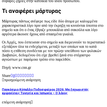
σοβαρές ζημιές στην κατοικία του ίδιου προσώπου.
Τι αναφέρει μάρτυρας
Μάρτυρας πάντως ανέφερε πως είδε δύο άτομα με καλυμμένα
χαρακτηριστικά λίγο πριν από την έκρηξη να κινούνται ύποπτα στο
σημείο και ότι ο ένας έβγαζε μπουκάλια από σακούλα και λίγο
αργότερα άκουσε ήχους από σπασμένα γυαλιά.
Οι Αρχές, που έσπευσαν στο σημείο και διερευνούν το περιστατικό
εξετάζουν όλα τα ενδεχόμενα, μεταξύ των οποίων και το κατά
πόσο η επίθεση συνδέεται με τον πρώην υπεύθυνο των φυλακών
Διαβατών, δεδομένου ότι είχε βρεθεί ξανά στο στόχαστρο
αγνώστων με παρόμοιο τρόπο στο παρελθόν.
Πηγή: www.cnn.gr
Share
0
προηγούμενη ανάρτηση
Παγκόσμιο Κύπελλο Ποδοσφαίρου 2026: Με ξεχωριστές
εμφανίσεις Τυνησία και Ιαπωνία – Ο λόγος
επόμενη ανάρτηση