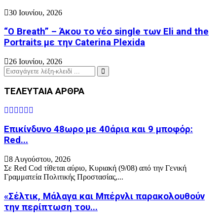
30 Ιουνίου, 2026
“O Breath” – Άκου το νέο single των Eli and the
Portraits με την Caterina Plexida
26 Ιουνίου, 2026
Search
for:
Search
ΤΕΛΕΥΤΑΙΑ ΑΡΘΡΑ
Επικίνδυνο 48ωρο με 40άρια και 9 μποφόρ:
Red...
8 Αυγούστου, 2026
Σε Red Cod τίθεται αύριο, Κυριακή (9/08) από την Γενική
Γραμματεία Πολιτικής Προστασίας,...
«Σέλτικ, Μάλαγα και Μπέρνλι παρακολουθούν
την περίπτωση του...