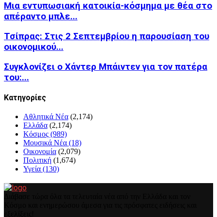
Μια εντυπωσιακή κατοικία-κόσμημα με θέα στο
απέραντο μπλε...
Τσίπρας: Στις 2 Σεπτεμβρίου η παρουσίαση του
οικονομικού...
Συγκλονίζει ο Χάντερ Μπάιντεν για τον πατέρα
του:...
Kατηγορίες
Αθλητικά Νέα
(2,174)
Ελλάδα
(2,174)
Κόσμος
(989)
Μουσικά Νέα
(18)
Οικονομία
(2,079)
Πολιτική
(1,674)
Υγεία
(130)
Διάβασε τώρα όλα τα τελευταία νέα από την Ελλάδα και τον
Κόσμο και ενημερώσου άμεσα για τις πρόσφατες ειδήσεις και
εξελίξεις!