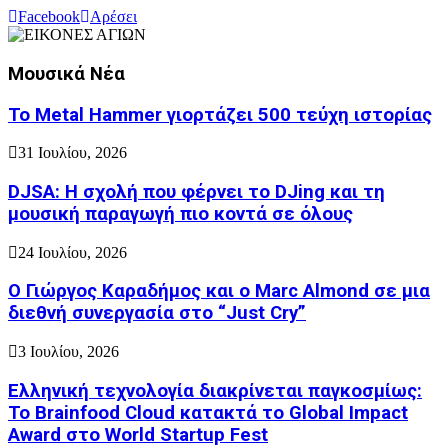
Facebook
Αρέσει
Μουσικά Νέα
Το Metal Hammer γιορτάζει 500 τεύχη ιστορίας
31 Ιουλίου, 2026
DJSA: Η σχολή που φέρνει το DJing και τη
μουσική παραγωγή πιο κοντά σε όλους
24 Ιουλίου, 2026
Ο Γιώργος Καραδήμος και ο Marc Almond σε μια
διεθνή συνεργασία στο “Just Cry”
3 Ιουλίου, 2026
Ελληνική τεχνολογία διακρίνεται παγκοσμίως:
Το Brainfood Cloud κατακτά το Global Impact
Award στο World Startup Fest