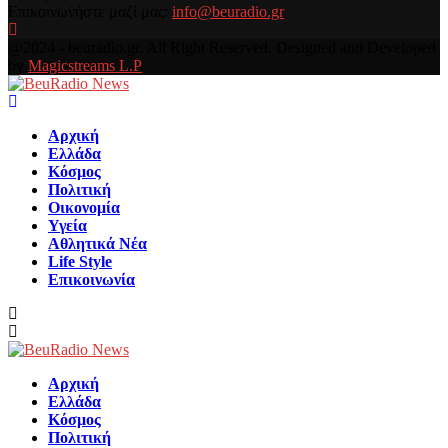
Επικοινωνήστε μαζί μας:
info@beuradio.gr
Facebook
@2024 - beuradio.gr. All Right Reserved. Designed and Developed
by
Magicstreams L.P
Facebook
Αρχική
Ελλάδα
Κόσμος
Πολιτική
Οικονομία
Υγεία
Αθλητικά Νέα
Life Style
Επικοινωνία
Αρχική
Ελλάδα
Κόσμος
Πολιτική