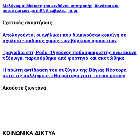
Μελάνωμα: Μείωση του κινδύνου υποτροπής, θανάτου και
μεταστάσεων με mRNA εμβόλια | in.gr
Σχετικές αναρτήσεις
Απολογούνται οι ανήλικοι που διακινούσαν κοκαΐνη σε
σχολεία -παιδικές χαρές των βορείων προαστίων
Τραγωδία στη Ρόδο: 19χρονος ποδοσφαιριστής ενώ έκανε
τζόκινγκ, παρασύρθηκε από φορτηγό και σκοτώθηκε
Η πρώτη αντίδραση του συζύγου της Βάγιας Νέστορα
μετά τις συλλήψεις: «Θα ρώταγα γιατί τέτοιο μίσος»
Ακούστε ζωντανά
ΚΟΙΝΩΝΙΚΑ ΔΙΚΤΥΑ