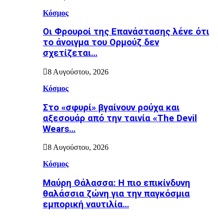
Κόσμος
Οι Φρουροί της Επανάστασης λένε ότι
το άνοιγμα του Ορμούζ δεν
σχετίζεται…
8 Αυγούστου, 2026
Κόσμος
Στο «σφυρί» βγαίνουν ρούχα και
αξεσουάρ από την ταινία «The Devil
Wears…
8 Αυγούστου, 2026
Κόσμος
Μαύρη Θάλασσα: Η πιο επικίνδυνη
θαλάσσια ζώνη για την παγκόσμια
εμπορική ναυτιλία…