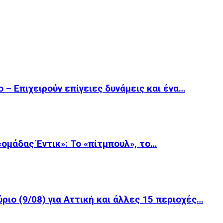
 – Επιχειρούν επίγειες δυνάμεις και ένα…
 «ομάδας Έντικ»: Το «πίτμπουλ», το…
ριο (9/08) για Αττική και άλλες 15 περιοχές…