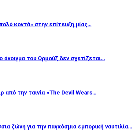
«πολύ κοντά» στην επίτευξη μίας…
ο άνοιγμα του Ορμούζ δεν σχετίζεται…
ρ από την ταινία «The Devil Wears…
σια ζώνη για την παγκόσμια εμπορική ναυτιλία…