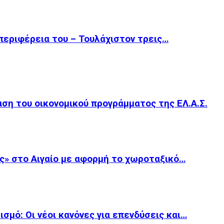
περιφέρεια του – Τουλάχιστον τρεις…
αση του οικονομικού προγράμματος της ΕΛ.Α.Σ.
ες» στο Αιγαίο με αφορμή το χωροταξικό…
ισμό: Οι νέοι κανόνες για επενδύσεις και…