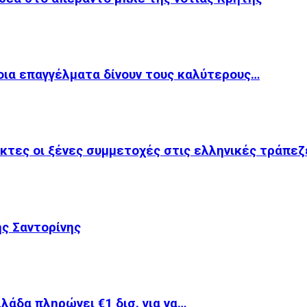
οια επαγγέλματα δίνουν τους καλύτερους…
κτες οι ξένες συμμετοχές στις ελληνικές τράπεζ
ης Σαντορίνης
λλάδα πληρώνει €1 δισ. για να…