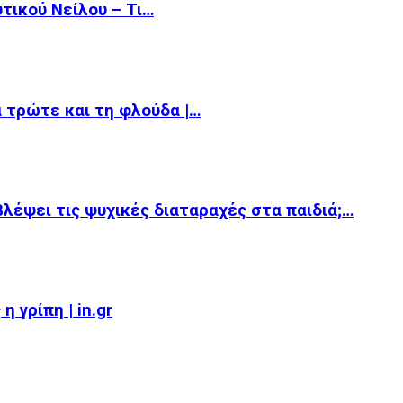
υτικού Νείλου – Τι…
α τρώτε και τη φλούδα |…
βλέψει τις ψυχικές διαταραχές στα παιδιά;…
 γρίπη | in.gr