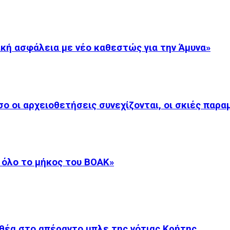
κή ασφάλεια με νέο καθεστώς για την Άμυνα»
 οι αρχειοθετήσεις συνεχίζονται, οι σκιές παρα
 όλο το μήκος του ΒΟΑΚ»
θέα στο απέραντο μπλε της νότιας Κρήτης