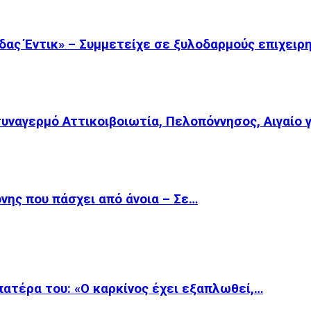
δας Έντικ» – Συμμετείχε σε ξυλοδαρμούς επιχειρ
συναγερμό Αττικοιβοιωτία, Πελοπόννησος, Αιγαίο 
ονης που πάσχει από άνοια – Σε…
 πατέρα του: «Ο καρκίνος έχει εξαπλωθεί,…