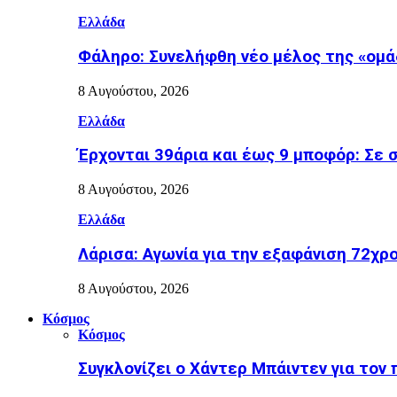
Ελλάδα
Φάληρο: Συνελήφθη νέο μέλος της «ομά
8 Αυγούστου, 2026
Ελλάδα
Έρχονται 39άρια και έως 9 μποφόρ: Σε 
8 Αυγούστου, 2026
Ελλάδα
Λάρισα: Αγωνία για την εξαφάνιση 72χρ
8 Αυγούστου, 2026
Κόσμος
Κόσμος
Συγκλονίζει ο Χάντερ Μπάιντεν για τον